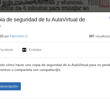
ia de seguridad de tu AulaVirtual de
ntenido
ucativo
023
por
Felicisimo G.
887
visualizac
Facebook
Embeber
ando cómo hacer una copia de seguridad de tu AulaVirtual para no perd
s centros o compartirla con compañer@s.
ranscripción