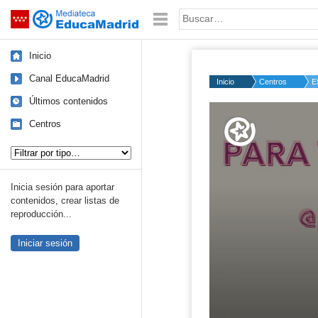
Mediateca de EducaMadrid
Saltar navegación
Palabra o frase:
Inicio
Canal EducaMadrid
Inicio
Centros
E
Últimos contenidos
Volume
50%
Centros
Tipo de contenido:
Inicia sesión para aportar
contenidos, crear listas de
reproducción...
Iniciar sesión