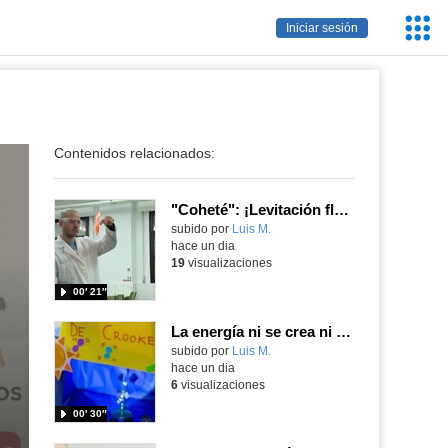
Servic
Iniciar sesión
Educa
Contenidos relacionados:
"Coheté": ¡Levitación flamígera!
Contenido educativo.
subido por
Luis M.
-
hace un dia
19
visualizaciones
00′ 21″
La energía ni se crea ni se destruye... ¡se experimenta! El Tierno en la Feria Madrid es Ciencia 2026
Contenido educativo.
subido por
Luis M.
-
hace un dia
6
visualizaciones
00′ 30″