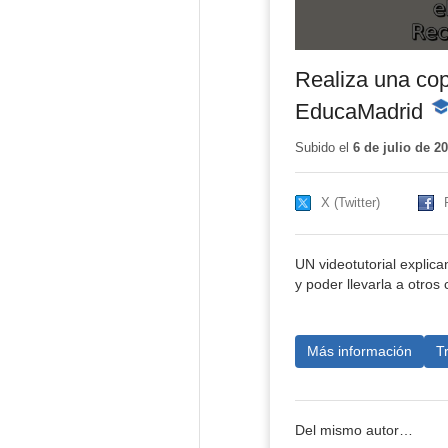
Realiza una cop
EducaMadrid
-
Co
ed
Subido el
6 de julio de 2
X (Twitter)
UN videotutorial explic
y poder llevarla a otro
Más información
T
Del mismo autor…