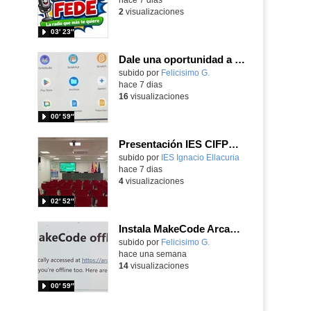
2
visualizaciones
03′ 23″
Dale una oportunidad a los Chromebooks y utiliza un proyector para realizar talleres si no tienes pantallas táctiles
Contenido educativo.
subido por
Felicisimo G.
-
hace 7 dias
16
visualizaciones
00′ 59″
Presentación IES CIFPD Ignacio Ellacuría
Contenido educativo.
subido por
IES Ignacio Ellacuria
-
hace 7 dias
4
visualizaciones
02′ 52″
Instala MakeCode Arcade para trabajar offline en tu tablet, ordenador, Chromebook
Contenido educativo.
subido por
Felicisimo G.
-
hace una semana
14
visualizaciones
00′ 59″