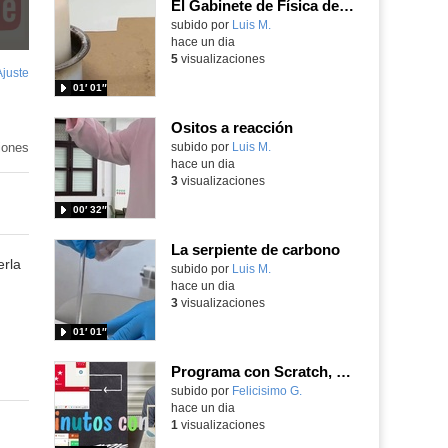
El Gabinete de Física del IES Enrique Tierno Galván de Parla (Curso 25-26)
Contenido educativo.
subido por
Luis M.
-
hace un dia
5
visualizaciones
Ajuste
de
01′ 01″
pantalla
Ositos a reacción
iones
Contenido educativo.
subido por
Luis M.
-
hace un dia
3
visualizaciones
00′ 32″
La serpiente de carbono
erla
Contenido educativo.
subido por
Luis M.
-
hace un dia
3
visualizaciones
01′ 01″
Programa con Scratch, 8 diferentes juegos para vivir la emoción de los partidos de España en el mundial 2026
Contenido educativo.
subido por
Felicisimo G.
-
hace un dia
1
visualizaciones