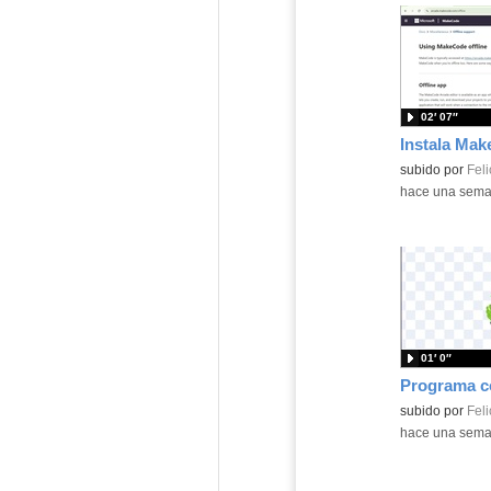
02′ 07″
Contenido educ
subido por
Feli
-
hace una sem
01′ 0″
Contenido educ
subido por
Feli
-
hace una sem