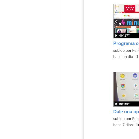
40′ 17″
Contenido educ
subido por
Feli
-
hace un dia
-
1
00′ 59″
Contenido educ
subido por
Feli
-
hace 7 dias
-
1