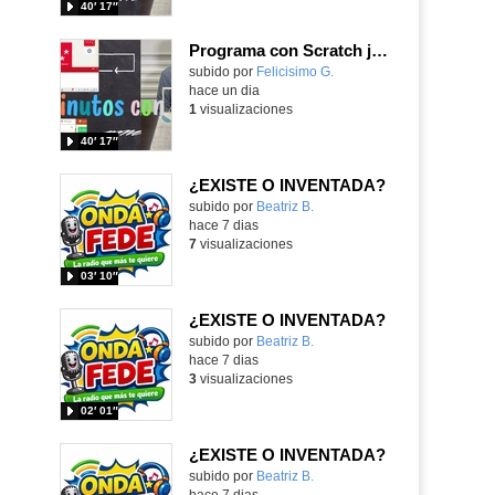
40′ 17″
Programa con Scratch juegos con los partidos del mundial 2026 ganados por España
Contenido educativo.
subido por
Felicisimo G.
-
hace un dia
1
visualizaciones
40′ 17″
¿EXISTE O INVENTADA?
Contenido educativo.
subido por
Beatriz B.
-
hace 7 dias
7
visualizaciones
03′ 10″
¿EXISTE O INVENTADA?
Contenido educativo.
subido por
Beatriz B.
-
hace 7 dias
3
visualizaciones
02′ 01″
¿EXISTE O INVENTADA?
Contenido educativo.
subido por
Beatriz B.
-
hace 7 dias