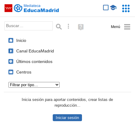
Mediateca de EducaMadrid
Saltar navegación
Servic
Educa
Palabra o frase:
Búsqueda avanzada
Ayuda
(en
ventana
Inicio
nueva)
Canal EducaMadrid
Últimos contenidos
Centros
Tipo de contenido:
Inicia sesión para aportar contenidos, crear listas de
reproducción...
Iniciar sesión