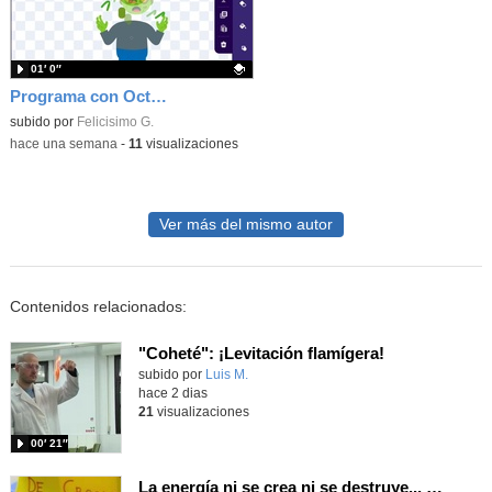
01′ 0″
Programa con OctoStudio, un juego homenajeando al House of the dead con Zombies
Contenido educativo.
subido por
Felicisimo G.
-
hace una semana
-
11
visualizaciones
Ver más del mismo autor
Contenidos relacionados:
"Coheté": ¡Levitación flamígera!
Contenido educativo.
subido por
Luis M.
-
hace 2 dias
21
visualizaciones
00′ 21″
La energía ni se crea ni se destruye... ¡se experimenta! El Tierno en la Feria Madrid es Ciencia 2026