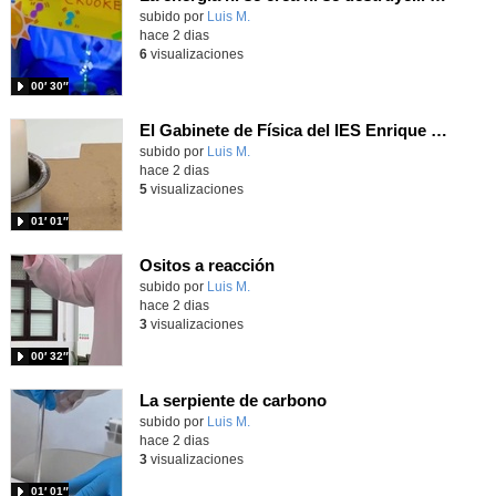
Contenido educativo.
subido por
Luis M.
-
hace 2 dias
6
visualizaciones
00′ 30″
El Gabinete de Física del IES Enrique Tierno Galván de Parla (Curso 25-26)
Contenido educativo.
subido por
Luis M.
-
hace 2 dias
5
visualizaciones
01′ 01″
Ositos a reacción
Contenido educativo.
subido por
Luis M.
-
hace 2 dias
3
visualizaciones
00′ 32″
La serpiente de carbono
Contenido educativo.
subido por
Luis M.
-
hace 2 dias
3
visualizaciones
01′ 01″