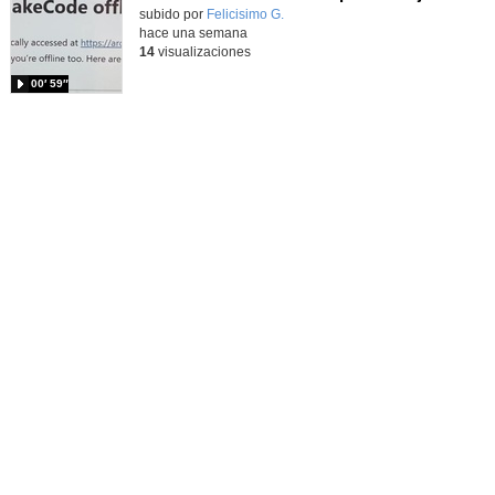
Contenido educativo.
subido por
Felicisimo G.
-
hace una semana
14
visualizaciones
00′ 59″