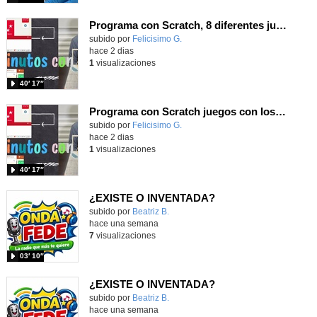
Programa con Scratch, 8 diferentes juegos para vivir la emoción de los partidos de España en el mundial 2026
Contenido educativo.
subido por
Felicisimo G.
-
hace 2 dias
1
visualizaciones
40′ 17″
Programa con Scratch juegos con los partidos del mundial 2026 ganados por España
Contenido educativo.
subido por
Felicisimo G.
-
hace 2 dias
1
visualizaciones
40′ 17″
¿EXISTE O INVENTADA?
Contenido educativo.
subido por
Beatriz B.
-
hace una semana
7
visualizaciones
03′ 10″
¿EXISTE O INVENTADA?
Contenido educativo.
subido por
Beatriz B.
-
hace una semana