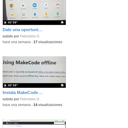
00′ 59″
Dale una oportunidad a los Chromebooks y utiliza un proyector para realizar talleres si no tienes pantallas táctiles
Contenido educativo.
subido por
Felicisimo G.
-
hace una semana
-
17
visualizaciones
00′ 59″
Instala MakeCode Arcade para trabajar offline en tu tablet, ordenador, Chromebook
Contenido educativo.
subido por
Felicisimo G.
-
hace una semana
-
14
visualizaciones