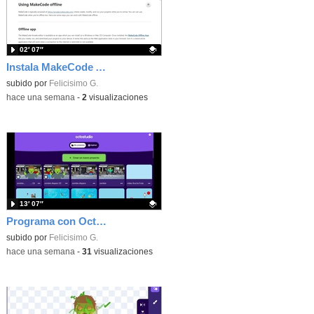
02′ 07″
Instala MakeCode Arcade offline para programar grandes juegos sin necesidad de Internet
Contenido educativo.
subido por
Felicisimo G.
-
hace una semana
-
2
visualizaciones
13′ 07″
Programa con OctoStudio, un juego de disparos contra Zombies con un cargador basado en el House of the dead
Contenido educativo.
subido por
Felicisimo G.
-
hace una semana
-
31
visualizaciones