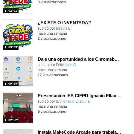
3
visualizaciones
02′ 01″
¿EXISTE O INVENTADA?
Contenido educativo.
subido por
Beatriz B.
-
hace una semana
2
visualizaciones
03′ 23″
Dale una oportunidad a los Chromebooks y utiliza un proyector para realizar talleres si no tienes pantallas táctiles
Contenido educativo.
subido por
Felicisimo G.
-
hace una semana
17
visualizaciones
00′ 59″
Presentación IES CIFPD Ignacio Ellacuría
Contenido educativo.
subido por
IES Ignacio Ellacuria
-
hace una semana
5
visualizaciones
02′ 52″
Instala MakeCode Arcade para trabajar offline en tu tablet, ordenador, Chromebook