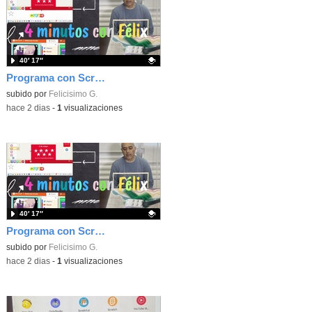
40′ 17″
Programa con Scratch, 8 diferentes juegos para vivir la emoción de los partidos de España en el mundial 2026
Contenido educativo.
subido por
Felicisimo G.
-
hace 2 dias
-
1
visualizaciones
40′ 17″
Programa con Scratch juegos con los partidos del mundial 2026 ganados por España
Contenido educativo.
subido por
Felicisimo G.
-
hace 2 dias
-
1
visualizaciones