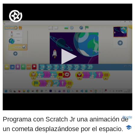
Ajuste
d
Programa con Scratch Jr una animación de
p
un cometa desplazándose por el espacio.
-
Cont