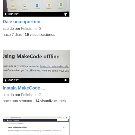
00′ 59″
Dale una oportunidad a los Chromebooks y utiliza un proyector para realizar talleres si no tienes pantallas táctiles
Contenido educativo.
subido por
Felicisimo G.
-
hace 7 dias
-
16
visualizaciones
00′ 59″
Instala MakeCode Arcade para trabajar offline en tu tablet, ordenador, Chromebook
Contenido educativo.
subido por
Felicisimo G.
-
hace una semana
-
14
visualizaciones