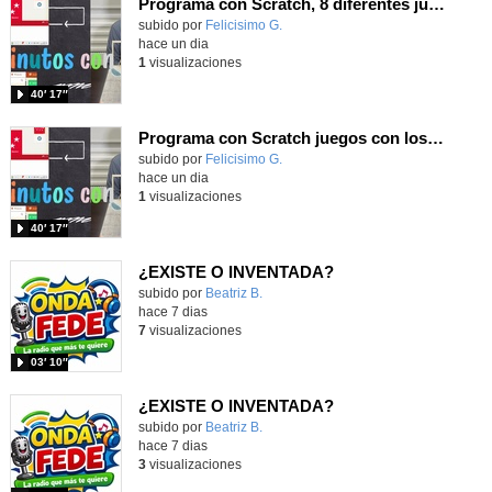
Programa con Scratch, 8 diferentes juegos para vivir la emoción de los partidos de España en el mundial 2026
Contenido educativo.
subido por
Felicisimo G.
-
hace un dia
1
visualizaciones
40′ 17″
Programa con Scratch juegos con los partidos del mundial 2026 ganados por España
Contenido educativo.
subido por
Felicisimo G.
-
hace un dia
1
visualizaciones
40′ 17″
¿EXISTE O INVENTADA?
Contenido educativo.
subido por
Beatriz B.
-
hace 7 dias
7
visualizaciones
03′ 10″
¿EXISTE O INVENTADA?
Contenido educativo.
subido por
Beatriz B.
-
hace 7 dias
3
visualizaciones