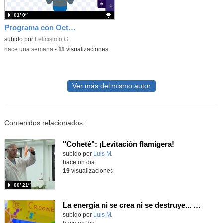
01′ 0″
Programa con OctoStudio, un juego homenajeando al House of the dead con Zombies
Contenido educativo.
subido por
Felicisimo G.
-
hace una semana
-
11
visualizaciones
Ver más del mismo autor
Contenidos relacionados:
"Coheté": ¡Levitación flamígera!
Contenido educativo.
subido por
Luis M.
-
hace un dia
19
visualizaciones
00′ 21″
La energía ni se crea ni se destruye... ¡se experimenta! El Tierno en la Feria Madrid es Ciencia 2026
Contenido educativo.
subido por
Luis M.
-
hace un dia