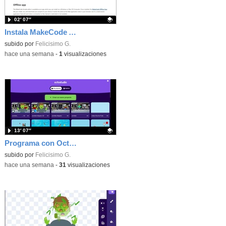
02′ 07″
Instala MakeCode Arcade offline para programar grandes juegos sin necesidad de Internet
Contenido educativo.
subido por
Felicisimo G.
-
hace una semana
-
1
visualizaciones
13′ 07″
Programa con OctoStudio, un juego de disparos contra Zombies con un cargador basado en el House of the dead
Contenido educativo.
subido por
Felicisimo G.
-
hace una semana
-
31
visualizaciones