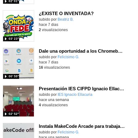
02′ 01″
¿EXISTE O INVENTADA?
Contenido educativo.
subido por
Beatriz B.
-
hace 7 dias
2
visualizaciones
03′ 23″
Dale una oportunidad a los Chromebooks y utiliza un proyector para realizar talleres si no tienes pantallas táctiles
Contenido educativo.
subido por
Felicisimo G.
-
hace 7 dias
16
visualizaciones
00′ 59″
Presentación IES CIFPD Ignacio Ellacuría
Contenido educativo.
subido por
IES Ignacio Ellacuria
-
hace una semana
4
visualizaciones
02′ 52″
Instala MakeCode Arcade para trabajar offline en tu tablet, ordenador, Chromebook
Contenido educativo.
subido por
Felicisimo G.
-
hace una semana