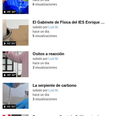
6
visualizaciones
00′ 30″
El Gabinete de Física del IES Enrique Tierno Galván de Parla (Curso 25-26)
Contenido educativo.
subido por
Luis M.
-
hace un dia
5
visualizaciones
01′ 01″
Ositos a reacción
Contenido educativo.
subido por
Luis M.
-
hace un dia
3
visualizaciones
00′ 32″
La serpiente de carbono
Contenido educativo.
subido por
Luis M.
-
hace un dia
3
visualizaciones
01′ 01″