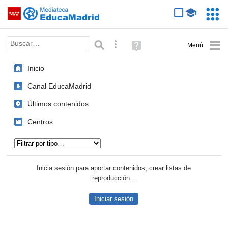
Mediateca de EducaMadrid
Saltar navegación
Servic
Educa
Palabra o frase:
Búsqueda avanzada
Ayuda
(en
ventana
Inicio
nueva)
Canal EducaMadrid
Últimos contenidos
Centros
Tipo de contenido:
Inicia sesión para aportar contenidos, crear listas de
reproducción...
Iniciar sesión