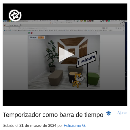
Ajuste
d
Temporizador como barra de tiempo
-
p
Contenido
educativo
Subido el
21 de marzo de 2024
por
Felicisimo G.