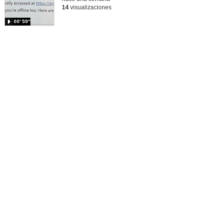
14
visualizaciones
00′ 59″