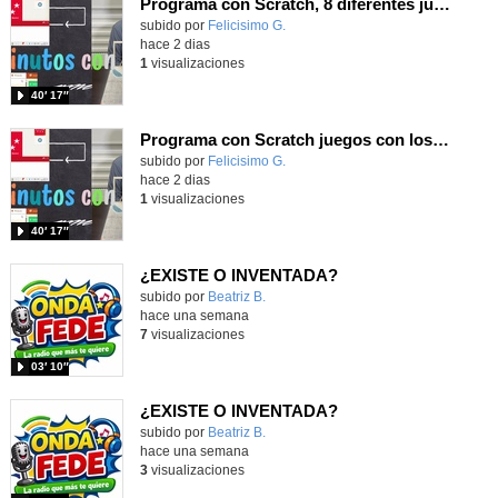
Programa con Scratch, 8 diferentes juegos para vivir la emoción de los partidos de España en el mundial 2026
Contenido educativo.
subido por
Felicisimo G.
-
hace 2 dias
1
visualizaciones
40′ 17″
Programa con Scratch juegos con los partidos del mundial 2026 ganados por España
Contenido educativo.
subido por
Felicisimo G.
-
hace 2 dias
1
visualizaciones
40′ 17″
¿EXISTE O INVENTADA?
Contenido educativo.
subido por
Beatriz B.
-
hace una semana
7
visualizaciones
03′ 10″
¿EXISTE O INVENTADA?
Contenido educativo.
subido por
Beatriz B.
-
hace una semana
3
visualizaciones