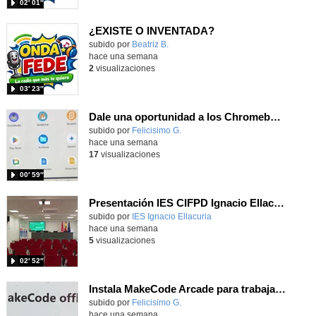
02′ 01″
¿EXISTE O INVENTADA?
Contenido educativo.
subido por
Beatriz B.
-
hace una semana
2
visualizaciones
03′ 23″
Dale una oportunidad a los Chromebooks y utiliza un proyector para realizar talleres si no tienes pantallas táctiles
Contenido educativo.
subido por
Felicisimo G.
-
hace una semana
17
visualizaciones
00′ 59″
Presentación IES CIFPD Ignacio Ellacuría
Contenido educativo.
subido por
IES Ignacio Ellacuria
-
hace una semana
5
visualizaciones
02′ 52″
Instala MakeCode Arcade para trabajar offline en tu tablet, ordenador, Chromebook
Contenido educativo.
subido por
Felicisimo G.
-
hace una semana