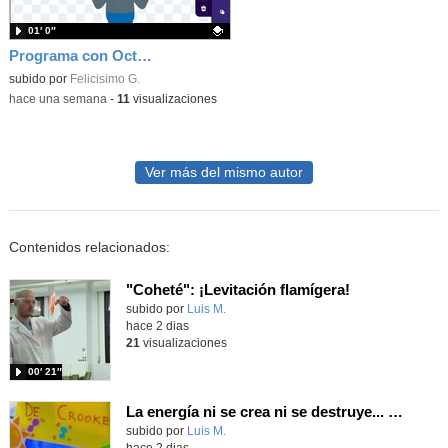
01′ 0″
Programa con OctoStudio, un juego homenajeando al House of the dead con Zombies
Contenido educativo.
subido por
Felicisimo G.
-
hace una semana
-
11
visualizaciones
Ver más del mismo autor
Contenidos relacionados:
"Coheté": ¡Levitación flamígera!
Contenido educativo.
subido por
Luis M.
-
hace 2 dias
21
visualizaciones
00′ 21″
La energía ni se crea ni se destruye... ¡se experimenta! El Tierno en la Feria Madrid es Ciencia 2026
Contenido educativo.
subido por
Luis M.
-
hace 2 dias