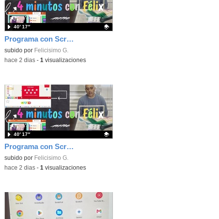
40′ 17″
Programa con Scratch, 8 diferentes juegos para vivir la emoción de los partidos de España en el mundial 2026
Contenido educativo.
subido por
Felicisimo G.
-
hace 2 dias
-
1
visualizaciones
40′ 17″
Programa con Scratch juegos con los partidos del mundial 2026 ganados por España
Contenido educativo.
subido por
Felicisimo G.
-
hace 2 dias
-
1
visualizaciones