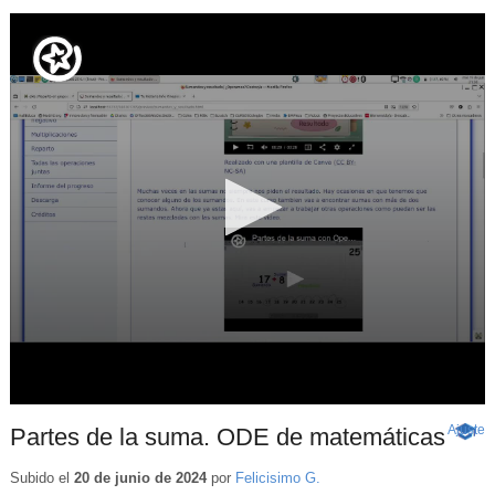
Ajuste
d
Partes de la suma. ODE de matemáticas
-
p
Conte
educa
Subido el
20 de junio de 2024
por
Felicisimo G.