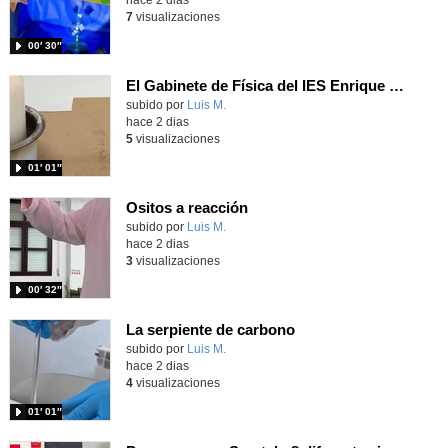
7
visualizaciones
00′ 30″
El Gabinete de Física del IES Enrique Tierno Galván de Parla (Curso 25-26)
Contenido educativo.
subido por
Luis M.
-
hace 2 dias
5
visualizaciones
01′ 01″
Ositos a reacción
Contenido educativo.
subido por
Luis M.
-
hace 2 dias
3
visualizaciones
00′ 32″
La serpiente de carbono
Contenido educativo.
subido por
Luis M.
-
hace 2 dias
4
visualizaciones
01′ 01″