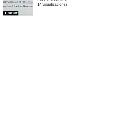
14
visualizaciones
00′ 59″