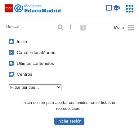
Mediateca de EducaMadrid
Saltar navegación
Servic
Educa
Palabra o frase:
Búsqueda avanzada
Ayuda
(en
ventana
Inicio
nueva)
Canal EducaMadrid
Últimos contenidos
Centros
Tipo de contenido:
Inicia sesión para aportar contenidos, crear listas de
reproducción...
Iniciar sesión