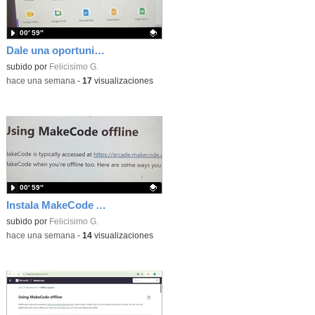
00′ 59″
Dale una oportunidad a los Chromebooks y utiliza un proyector para realizar talleres si no tienes pantallas táctiles
Contenido educativo.
subido por
Felicisimo G.
-
hace una semana
-
17
visualizaciones
00′ 59″
Instala MakeCode Arcade para trabajar offline en tu tablet, ordenador, Chromebook
Contenido educativo.
subido por
Felicisimo G.
-
hace una semana
-
14
visualizaciones