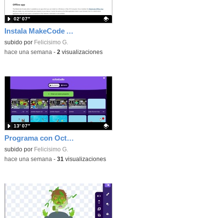
02′ 07″
Instala MakeCode Arcade offline para programar grandes juegos sin necesidad de Internet
Contenido educativo.
subido por
Felicisimo G.
-
hace una semana
-
2
visualizaciones
13′ 07″
Programa con OctoStudio, un juego de disparos contra Zombies con un cargador basado en el House of the dead
Contenido educativo.
subido por
Felicisimo G.
-
hace una semana
-
31
visualizaciones