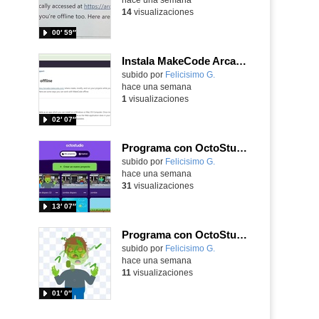
14
visualizaciones
00′ 59″
Instala MakeCode Arcade offline para programar grandes juegos sin necesidad de Internet
Contenido educativo.
subido por
Felicisimo G.
-
hace una semana
1
visualizaciones
02′ 07″
Programa con OctoStudio, un juego de disparos contra Zombies con un cargador basado en el House of the dead
Contenido educativo.
subido por
Felicisimo G.
-
hace una semana
31
visualizaciones
13′ 07″
Programa con OctoStudio, un juego homenajeando al House of the dead con Zombies
Contenido educativo.
subido por
Felicisimo G.
-
hace una semana
11
visualizaciones
01′ 0″