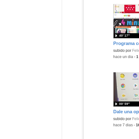
40′ 17″
Contenido educ
subido por
Feli
-
hace un dia
-
1
00′ 59″
Contenido educ
subido por
Feli
-
hace 7 dias
-
1