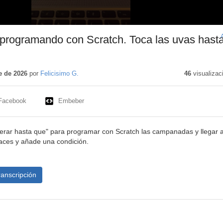
6 programando con Scratch. Toca las uvas hast
ido
ivo
e de 2026
por
Felicisimo G.
46
visualizac
Facebook
Embeber
sperar hasta que" para programar con Scratch las campanadas y llegar a
aces y añade una condición.
ranscripción