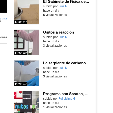
El Gabinete de Física del IES Enrique Tierno Galván de Parla (Curso 25-26)
Contenido educativo.
subido por
Luis M.
-
hace un dia
5
visualizaciones
Ajuste
de
a
01′ 01″
pantalla
Ositos a reacción
iones
Contenido educativo.
subido por
Luis M.
-
hace un dia
3
visualizaciones
00′ 32″
La serpiente de carbono
l
Contenido educativo.
subido por
Luis M.
-
hace un dia
3
visualizaciones
01′ 01″
Programa con Scratch, 8 diferentes juegos para vivir la emoción de los partidos de España en el mundial 2026
Contenido educativo.
subido por
Felicisimo G.
-
hace un dia
1
visualizaciones