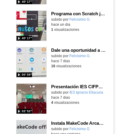
40′ 17″
Programa con Scratch juegos con los partidos del mundial 2026 ganados por España
Contenido educativo.
subido por
Felicisimo G.
-
hace un dia
1
visualizaciones
40′ 17″
Dale una oportunidad a los Chromebooks y utiliza un proyector para realizar talleres si no tienes pantallas táctiles
Contenido educativo.
subido por
Felicisimo G.
-
hace 7 dias
16
visualizaciones
00′ 59″
Presentación IES CIFPD Ignacio Ellacuría
Contenido educativo.
subido por
IES Ignacio Ellacuria
-
hace 7 dias
4
visualizaciones
02′ 52″
Instala MakeCode Arcade para trabajar offline en tu tablet, ordenador, Chromebook
Contenido educativo.
subido por
Felicisimo G.
-
hace una semana