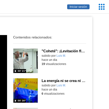
Servic
Iniciar sesión
Educa
Contenidos relacionados:
"Coheté": ¡Levitación flamígera!
Contenido educativo.
subido por
Luis M.
-
hace un dia
19
visualizaciones
00′ 21″
La energía ni se crea ni se destruye... ¡se experimenta! El Tierno en la Feria Madrid es Ciencia 2026
Contenido educativo.
subido por
Luis M.
-
hace un dia
6
visualizaciones
00′ 30″