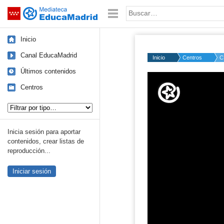
Mediateca de EducaMadrid
Saltar navegación
Palabra o frase:
Inicio
Canal EducaMadrid
Inicio
Centros
C
Últimos contenidos
Volume
50%
Centros
Tipo de contenido:
Inicia sesión para aportar
contenidos, crear listas de
reproducción...
Iniciar sesión