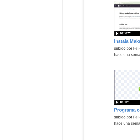
02′ 07″
Contenido educ
subido por
Feli
-
hace una sem
01′ 0″
Contenido educ
subido por
Feli
-
hace una sem