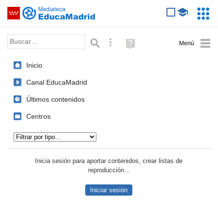
Mediateca de EducaMadrid
Saltar navegación
Servic
Educa
Palabra o frase:
Búsqueda avanzada
Ayuda
(en
ventana
Inicio
nueva)
Canal EducaMadrid
Últimos contenidos
Centros
Tipo de contenido:
Inicia sesión para aportar contenidos, crear listas de
reproducción...
Iniciar sesión