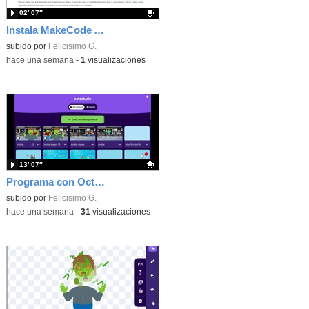
02′ 07″
Instala MakeCode Arcade offline para programar grandes juegos sin necesidad de Internet
Contenido educativo.
subido por
Felicisimo G.
-
hace una semana
-
1
visualizaciones
13′ 07″
Programa con OctoStudio, un juego de disparos contra Zombies con un cargador basado en el House of the dead
Contenido educativo.
subido por
Felicisimo G.
-
hace una semana
-
31
visualizaciones