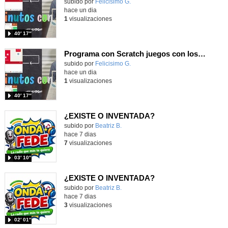
Contenido educativo.
subido por
Felicisimo G.
-
hace un dia
1
visualizaciones
40′ 17″
Programa con Scratch juegos con los partidos del mundial 2026 ganados por España
Contenido educativo.
subido por
Felicisimo G.
-
hace un dia
1
visualizaciones
40′ 17″
¿EXISTE O INVENTADA?
Contenido educativo.
subido por
Beatriz B.
-
hace 7 dias
7
visualizaciones
03′ 10″
¿EXISTE O INVENTADA?
Contenido educativo.
subido por
Beatriz B.
-
hace 7 dias
3
visualizaciones
02′ 01″