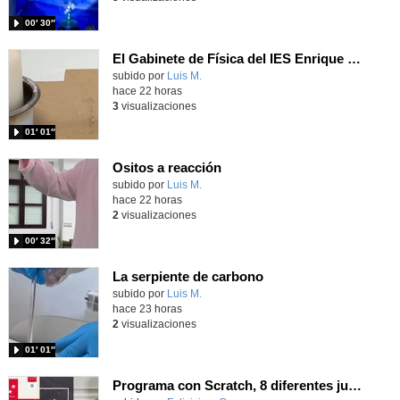
00′ 30″
El Gabinete de Física del IES Enrique Tierno Galván de Parla (Curso 25-26)
Contenido educativo.
subido por
Luis M.
-
hace 22 horas
3
visualizaciones
01′ 01″
Ositos a reacción
Contenido educativo.
subido por
Luis M.
-
hace 22 horas
2
visualizaciones
00′ 32″
La serpiente de carbono
Contenido educativo.
subido por
Luis M.
-
hace 23 horas
2
visualizaciones
01′ 01″
Programa con Scratch, 8 diferentes juegos para vivir la emoción de los partidos de España en el mundial 2026