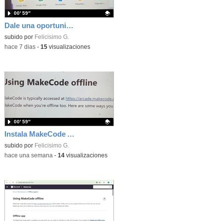
00′ 59″
Dale una oportunidad a los Chromebooks y utiliza un proyector para realizar talleres si no tienes pantallas táctiles
Contenido educativo.
subido por
Felicisimo G.
-
hace 7 dias
-
15
visualizaciones
00′ 59″
Instala MakeCode Arcade para trabajar offline en tu tablet, ordenador, Chromebook
Contenido educativo.
subido por
Felicisimo G.
-
hace una semana
-
14
visualizaciones