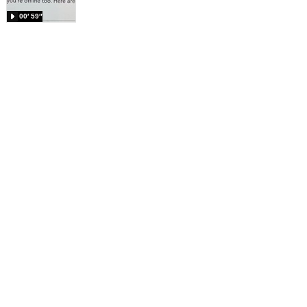
00′ 59″