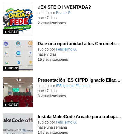
¿EXISTE O INVENTADA?
Contenido educativo.
subido por
Beatriz B.
-
hace 7 dias
2
visualizaciones
03′ 23″
Dale una oportunidad a los Chromebooks y utiliza un proyector para realizar talleres si no tienes pantallas táctiles
Contenido educativo.
subido por
Felicisimo G.
-
hace 7 dias
15
visualizaciones
00′ 59″
Presentación IES CIFPD Ignacio Ellacuría
Contenido educativo.
subido por
IES Ignacio Ellacuria
-
hace 7 dias
3
visualizaciones
02′ 52″
Instala MakeCode Arcade para trabajar offline en tu tablet, ordenador, Chromebook
Contenido educativo.
subido por
Felicisimo G.
-
hace una semana
14
visualizaciones