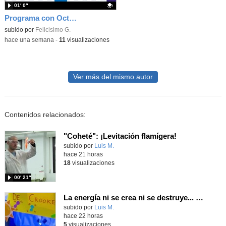
01′ 0″
Programa con OctoStudio, un juego homenajeando al House of the dead con Zombies
Contenido educativo.
subido por
Felicisimo G.
-
hace una semana
-
11
visualizaciones
Ver más del mismo autor
Contenidos relacionados:
"Coheté": ¡Levitación flamígera!
Contenido educativo.
subido por
Luis M.
-
hace 21 horas
18
visualizaciones
00′ 21″
La energía ni se crea ni se destruye... ¡se experimenta! El Tierno en la Feria Madrid es Ciencia 2026
Contenido educativo.
subido por
Luis M.
-
hace 22 horas
5
visualizaciones