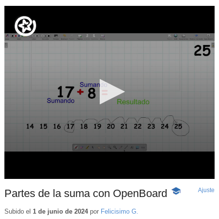
Ajuste
d
Partes de la suma con OpenBoard
-
p
Contenido
educativo
Subido el
1 de junio de 2024
por
Felicisimo G.