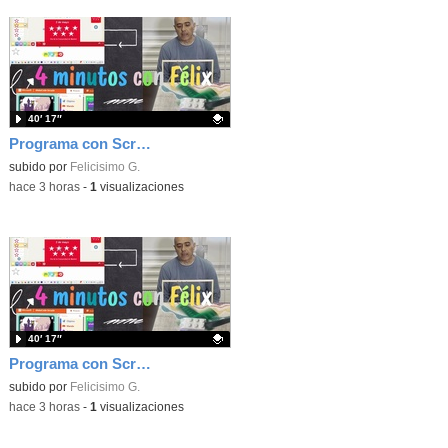
40′ 17″
Programa con Scratch, 8 diferentes juegos para vivir la emoción de los partidos de España en el mundial 2026
Contenido educativo.
subido por
Felicisimo G.
-
hace 3 horas
-
1
visualizaciones
40′ 17″
Programa con Scratch juegos con los partidos del mundial 2026 ganados por España
Contenido educativo.
subido por
Felicisimo G.
-
hace 3 horas
-
1
visualizaciones