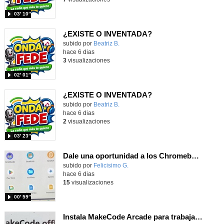
03′ 10″
¿EXISTE O INVENTADA?
Contenido educativo.
subido por
Beatriz B.
-
hace 6 dias
3
visualizaciones
02′ 01″
¿EXISTE O INVENTADA?
Contenido educativo.
subido por
Beatriz B.
-
hace 6 dias
2
visualizaciones
03′ 23″
Dale una oportunidad a los Chromebooks y utiliza un proyector para realizar talleres si no tienes pantallas táctiles
Contenido educativo.
subido por
Felicisimo G.
-
hace 6 dias
15
visualizaciones
00′ 59″
Instala MakeCode Arcade para trabajar offline en tu tablet, ordenador, Chromebook