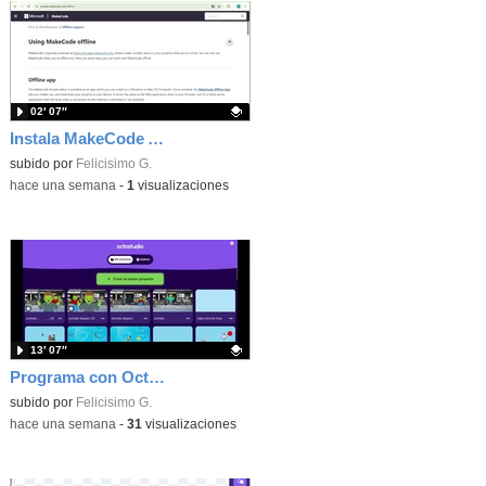
02′ 07″
Instala MakeCode Arcade offline para programar grandes juegos sin necesidad de Internet
Contenido educativo.
subido por
Felicisimo G.
-
hace una semana
-
1
visualizaciones
13′ 07″
Programa con OctoStudio, un juego de disparos contra Zombies con un cargador basado en el House of the dead
Contenido educativo.
subido por
Felicisimo G.
-
hace una semana
-
31
visualizaciones