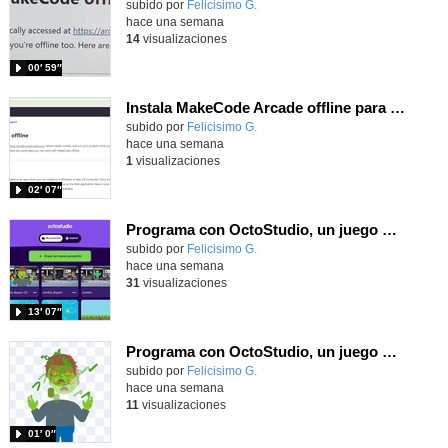
Contenido educativo.
subido por
Felicisimo G.
-
hace una semana
14
visualizaciones
00′ 59″
Instala MakeCode Arcade offline para programar grandes juegos sin necesidad de Internet
Contenido educativo.
subido por
Felicisimo G.
-
hace una semana
1
visualizaciones
02′ 07″
Programa con OctoStudio, un juego de disparos contra Zombies con un cargador basado en el House of the dead
Contenido educativo.
subido por
Felicisimo G.
-
hace una semana
31
visualizaciones
13′ 07″
Programa con OctoStudio, un juego homenajeando al House of the dead con Zombies
Contenido educativo.
subido por
Felicisimo G.
-
hace una semana
11
visualizaciones
01′ 0″