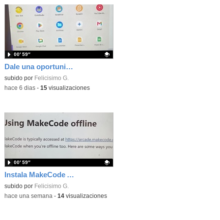
00′ 59″
Dale una oportunidad a los Chromebooks y utiliza un proyector para realizar talleres si no tienes pantallas táctiles
Contenido educativo.
subido por
Felicisimo G.
-
hace 6 dias
-
15
visualizaciones
00′ 59″
Instala MakeCode Arcade para trabajar offline en tu tablet, ordenador, Chromebook
Contenido educativo.
subido por
Felicisimo G.
-
hace una semana
-
14
visualizaciones