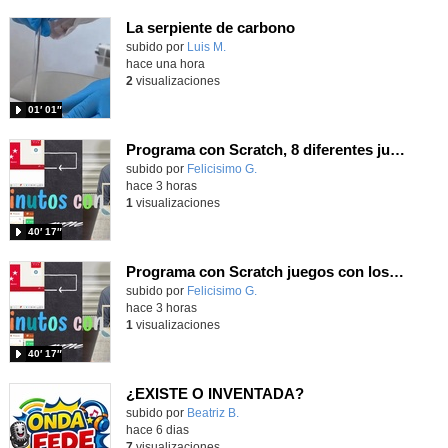
La serpiente de carbono
Contenido educativo.
subido por
Luis M.
-
hace una hora
2
visualizaciones
01′ 01″
Programa con Scratch, 8 diferentes juegos para vivir la emoción de los partidos de España en el mundial 2026
Contenido educativo.
subido por
Felicisimo G.
-
hace 3 horas
1
visualizaciones
40′ 17″
Programa con Scratch juegos con los partidos del mundial 2026 ganados por España
Contenido educativo.
subido por
Felicisimo G.
-
hace 3 horas
1
visualizaciones
40′ 17″
¿EXISTE O INVENTADA?
Contenido educativo.
subido por
Beatriz B.
-
hace 6 dias
7
visualizaciones