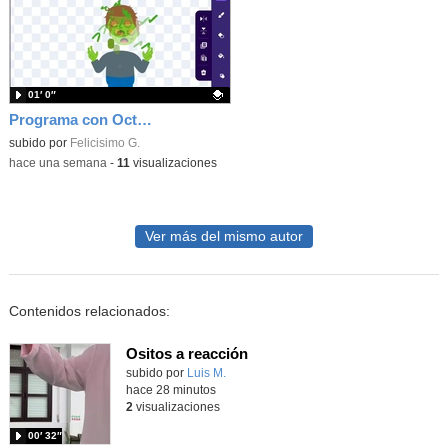
01′ 0″
Programa con OctoStudio, un juego homenajeando al House of the dead con Zombies
Contenido educativo.
subido por
Felicisimo G.
-
hace una semana
-
11
visualizaciones
Ver más del mismo autor
Contenidos relacionados:
Ositos a reacción
Contenido educativo.
subido por
Luis M.
-
hace 28 minutos
2
visualizaciones
00′ 32″