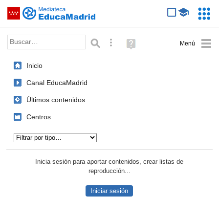
Mediateca de EducaMadrid
Saltar navegación
Servic
Educa
Palabra o frase:
Búsqueda avanzada
Ayuda
(en
ventana
Inicio
nueva)
Canal EducaMadrid
Últimos contenidos
Centros
Tipo de contenido:
Inicia sesión para aportar contenidos, crear listas de
reproducción...
Iniciar sesión