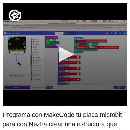
Ajuste
d
Programa con MakeCode tu placa microbit
p
para con Nezha crear una estructura que