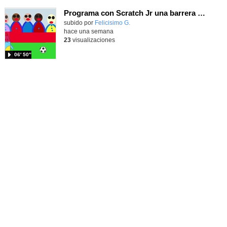
Programa con Scratch Jr una barrera que se desplaza para dar sensación de movimiento
Contenido educativo.
subido por
Felicisimo G.
-
hace una semana
23
visualizaciones
06′ 50″