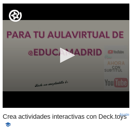
Ajuste
d
Crea actividades interactivas con Deck.toys
p
-
Contenido