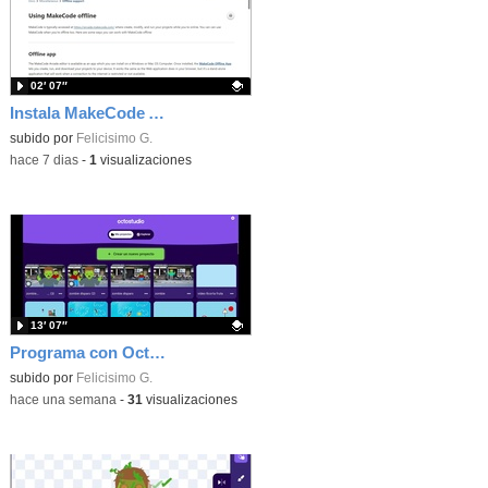
02′ 07″
Instala MakeCode Arcade offline para programar grandes juegos sin necesidad de Internet
Contenido educativo.
subido por
Felicisimo G.
-
hace 7 dias
-
1
visualizaciones
13′ 07″
Programa con OctoStudio, un juego de disparos contra Zombies con un cargador basado en el House of the dead
Contenido educativo.
subido por
Felicisimo G.
-
hace una semana
-
31
visualizaciones