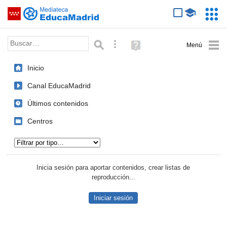
Mediateca de EducaMadrid
Saltar navegación
Servic
Educa
Palabra o frase:
Búsqueda avanzada
Ayuda
(en
ventana
Inicio
nueva)
Canal EducaMadrid
Últimos contenidos
Centros
Tipo de contenido:
Inicia sesión para aportar contenidos, crear listas de
reproducción...
Iniciar sesión