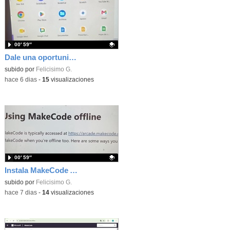
00′ 59″
Dale una oportunidad a los Chromebooks y utiliza un proyector para realizar talleres si no tienes pantallas táctiles
Contenido educativo.
subido por
Felicisimo G.
-
hace 6 dias
-
15
visualizaciones
00′ 59″
Instala MakeCode Arcade para trabajar offline en tu tablet, ordenador, Chromebook
Contenido educativo.
subido por
Felicisimo G.
-
hace 7 dias
-
14
visualizaciones