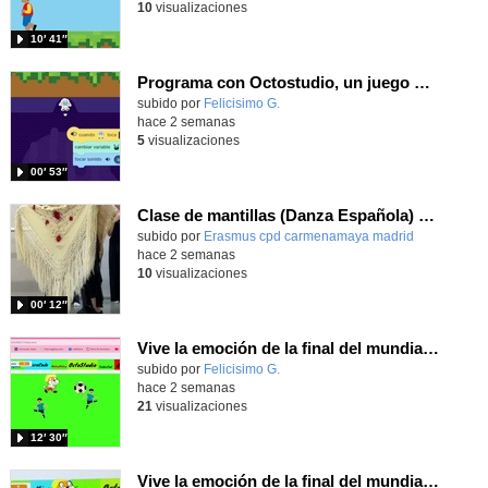
10
visualizaciones
10′ 41″
Programa con Octostudio, un juego moviendo la tablet para ganar con España, el mundial 2026
Contenido educativo.
subido por
Felicisimo G.
-
hace 2 semanas
5
visualizaciones
00′ 53″
Clase de mantillas (Danza Española) en intercambio Erasmus+
Contenido educativo.
subido por
Erasmus cpd carmenamaya madrid
-
hace 2 semanas
10
visualizaciones
00′ 12″
Vive la emoción de la final del mundial programando con Scratch, un juego de toques y esquivar contrarios
Contenido educativo.
subido por
Felicisimo G.
-
hace 2 semanas
21
visualizaciones
12′ 30″
Vive la emoción de la final del mundial 2026, programando con Scratch un juego de toques.