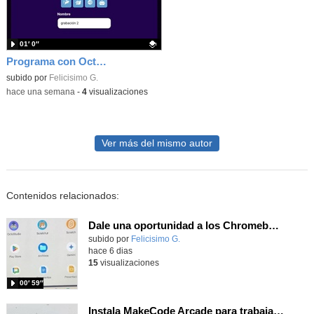
01′ 0″
Programa con Octostudio, una animación utilizando la cámara para una foto y audio y texto para comunicar.
Contenido educativo.
subido por
Felicisimo G.
-
hace una semana
-
4
visualizaciones
Ver más del mismo autor
Contenidos relacionados:
Dale una oportunidad a los Chromebooks y utiliza un proyector para realizar talleres si no tienes pantallas táctiles
Contenido educativo.
subido por
Felicisimo G.
-
hace 6 dias
15
visualizaciones
00′ 59″
Instala MakeCode Arcade para trabajar offline en tu tablet, ordenador, Chromebook