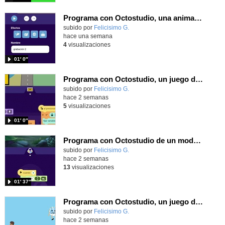
Programa con Octostudio, una animación utilizando la cámara para una foto y audio y texto para comunicar.
Contenido educativo.
subido por
Felicisimo G.
-
hace una semana
4
visualizaciones
01′ 0″
Programa con Octostudio, un juego de Educación Víal cruzando un paso de cebra.
Contenido educativo.
subido por
Felicisimo G.
-
hace 2 semanas
5
visualizaciones
01′ 0″
Programa con Octostudio de un modo sencillo, offline y gratuito
Contenido educativo.
subido por
Felicisimo G.
-
hace 2 semanas
13
visualizaciones
01′ 37″
Programa con Octostudio, un juego de 4 personajes ganando la copa del mundo saltando y esquivando rivales.
Contenido educativo.
subido por
Felicisimo G.
-
hace 2 semanas