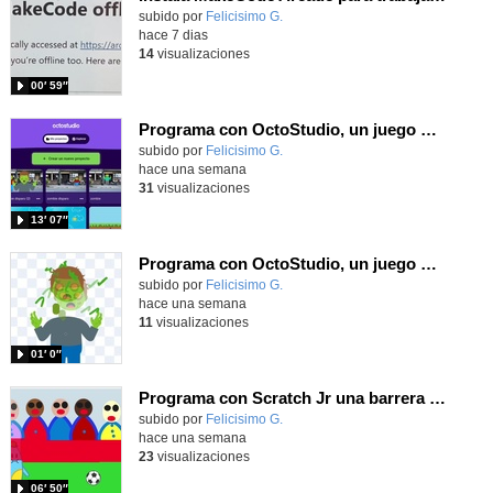
Contenido educativo.
subido por
Felicisimo G.
-
hace 7 dias
14
visualizaciones
00′ 59″
Programa con OctoStudio, un juego de disparos contra Zombies con un cargador basado en el House of the dead
Contenido educativo.
subido por
Felicisimo G.
-
hace una semana
31
visualizaciones
13′ 07″
Programa con OctoStudio, un juego homenajeando al House of the dead con Zombies
Contenido educativo.
subido por
Felicisimo G.
-
hace una semana
11
visualizaciones
01′ 0″
Programa con Scratch Jr una barrera que se desplaza para dar sensación de movimiento
Contenido educativo.
subido por
Felicisimo G.
-
hace una semana
23
visualizaciones
06′ 50″