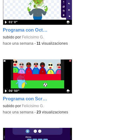
01′ 0″
Programa con OctoStudio, un juego homenajeando al House of the dead con Zombies
Contenido educativo.
subido por
Felicisimo G.
-
hace una semana
-
11
visualizaciones
06′ 50″
Programa con Scratch Jr una barrera que se desplaza para dar sensación de movimiento
Contenido educativo.
subido por
Felicisimo G.
-
hace una semana
-
23
visualizaciones