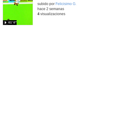
Contenido educativo.
subido por
Felicisimo G.
-
hace 2 semanas
4
visualizaciones
01′ 0″