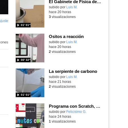
El Gabinete de Física del IES Enrique Tierno Galván de Parla (Curso 25-26)
Contenido educativo.
subido por
Luis M.
-
hace 20 horas
3
visualizaciones
Ajuste
de
01′ 01″
pantalla
Ositos a reacción
iones
Contenido educativo.
subido por
Luis M.
-
hace 20 horas
2
visualizaciones
00′ 32″
La serpiente de carbono
Contenido educativo.
subido por
Luis M.
-
hace 21 horas
2
visualizaciones
01′ 01″
Programa con Scratch, 8 diferentes juegos para vivir la emoción de los partidos de España en el mundial 2026
Contenido educativo.
subido por
Felicisimo G.
-
hace 24 horas
1
visualizaciones