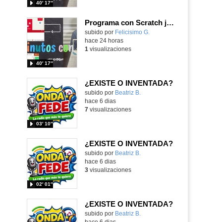
40′ 17″
Programa con Scratch juegos con los partidos del mundial 2026 ganados por España
Contenido educativo.
subido por
Felicisimo G.
-
hace 24 horas
1
visualizaciones
40′ 17″
¿EXISTE O INVENTADA?
Contenido educativo.
subido por
Beatriz B.
-
hace 6 dias
7
visualizaciones
03′ 10″
¿EXISTE O INVENTADA?
Contenido educativo.
subido por
Beatriz B.
-
hace 6 dias
3
visualizaciones
02′ 01″
¿EXISTE O INVENTADA?
Contenido educativo.
subido por
Beatriz B.
-
hace 6 dias