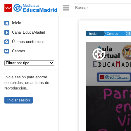
Mediateca de EducaMadrid
Saltar navegación
Palabra o frase:
Inicio
Canal EducaMadrid
Inicio
Centros
E
Últimos contenidos
Volume
50%
Centros
Tipo de contenido:
Inicia sesión para aportar
contenidos, crear listas de
reproducción...
Iniciar sesión