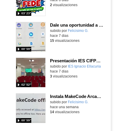
2
visualizaciones
03′ 23″
Dale una oportunidad a los Chromebooks y utiliza un proyector para realizar talleres si no tienes pantallas táctiles
Contenido educativo.
subido por
Felicisimo G.
-
hace 7 dias
15
visualizaciones
00′ 59″
Presentación IES CIFPD Ignacio Ellacuría
Contenido educativo.
subido por
IES Ignacio Ellacuria
-
hace 7 dias
3
visualizaciones
02′ 52″
Instala MakeCode Arcade para trabajar offline en tu tablet, ordenador, Chromebook
Contenido educativo.
subido por
Felicisimo G.
-
hace una semana
14
visualizaciones
00′ 59″