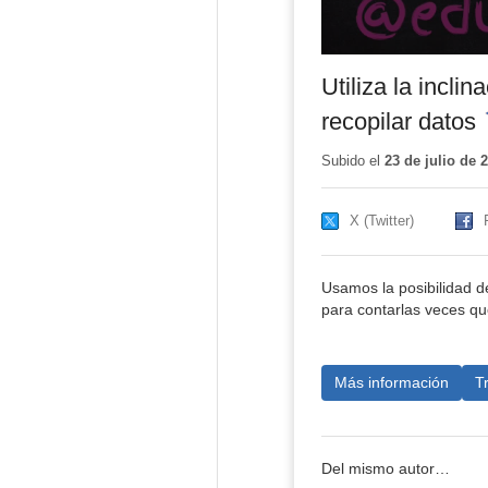
Utiliza la incli
recopilar datos
-
Subido el
23 de julio de 
X (Twitter)
Usamos la posibilidad de
para contarlas veces qu
Más información
T
Del mismo autor…