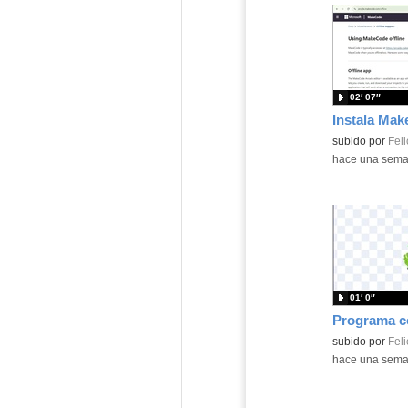
02′ 07″
Contenido educ
subido por
Feli
-
hace una sem
01′ 0″
Contenido educ
subido por
Feli
-
hace una sem