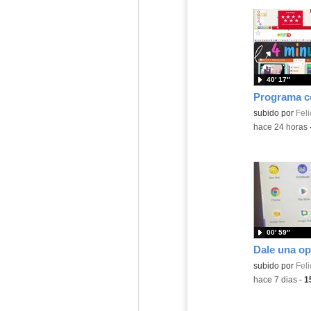
40′ 17″
Contenido educ
subido por
Feli
-
hace 24 horas
00′ 59″
Contenido educ
subido por
Feli
-
hace 7 dias
-
1