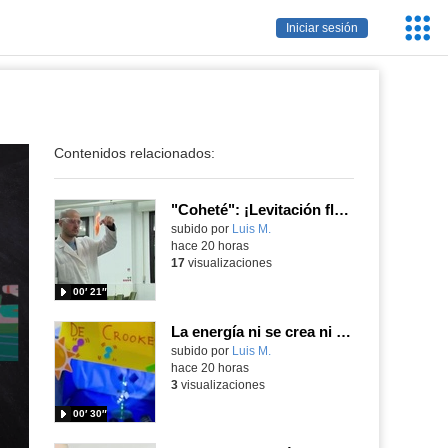
Servic
Iniciar sesión
Educa
Contenidos relacionados:
"Coheté": ¡Levitación flamígera!
Contenido educativo.
subido por
Luis M.
-
hace 20 horas
17
visualizaciones
00′ 21″
La energía ni se crea ni se destruye... ¡se experimenta! El Tierno en la Feria Madrid es Ciencia 2026
Contenido educativo.
subido por
Luis M.
-
hace 20 horas
3
visualizaciones
00′ 30″