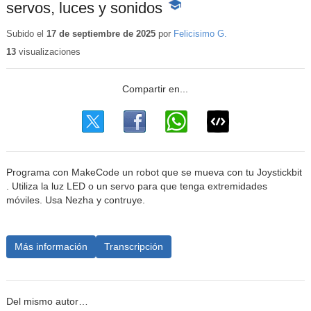
servos, luces y sonidos
-
Contenido
educativo
Subido el
17 de septiembre de 2025
por
Felicisimo G.
13
visualizaciones
Programa con MakeCode un robot que se mueva con tu Joystickbit
. Utiliza la luz LED o un servo para que tenga extremidades
móviles. Usa Nezha y contruye.
Más información
Transcripción
Del mismo autor…