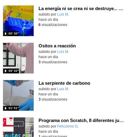
La energía ni se crea ni se destruye... ¡se experimenta! El Tierno en la Feria Madrid es Ciencia 2026
Contenido educativo.
subido por
Luis M.
-
hace un dia
6
visualizaciones
00′ 30″
Ositos a reacción
Contenido educativo.
subido por
Luis M.
-
hace un dia
3
visualizaciones
00′ 32″
La serpiente de carbono
Contenido educativo.
subido por
Luis M.
-
hace un dia
3
visualizaciones
01′ 01″
Programa con Scratch, 8 diferentes juegos para vivir la emoción de los partidos de España en el mundial 2026
Contenido educativo.
subido por
Felicisimo G.
-
hace un dia
1
visualizaciones