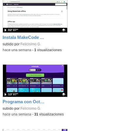
02′ 07″
Instala MakeCode Arcade offline para programar grandes juegos sin necesidad de Internet
Contenido educativo.
subido por
Felicisimo G.
-
hace una semana
-
1
visualizaciones
13′ 07″
Programa con OctoStudio, un juego de disparos contra Zombies con un cargador basado en el House of the dead
Contenido educativo.
subido por
Felicisimo G.
-
hace una semana
-
31
visualizaciones