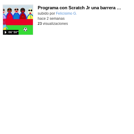
Programa con Scratch Jr una barrera que se desplaza para dar sensación de movimiento
Contenido educativo.
subido por
Felicisimo G.
-
hace 2 semanas
23
visualizaciones
06′ 50″