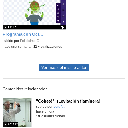
01′ 0″
Programa con OctoStudio, un juego homenajeando al House of the dead con Zombies
Contenido educativo.
subido por
Felicisimo G.
-
hace una semana
-
11
visualizaciones
Ver más del mismo autor
Contenidos relacionados:
"Coheté": ¡Levitación flamígera!
Contenido educativo.
subido por
Luis M.
-
hace un dia
19
visualizaciones
00′ 21″