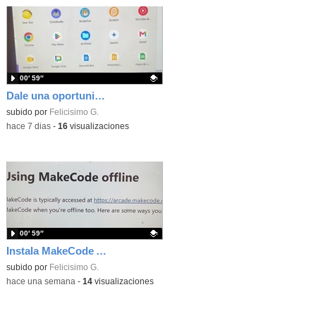
00′ 59″
Dale una oportunidad a los Chromebooks y utiliza un proyector para realizar talleres si no tienes pantallas táctiles
Contenido educativo.
subido por
Felicisimo G.
-
hace 7 dias
-
16
visualizaciones
00′ 59″
Instala MakeCode Arcade para trabajar offline en tu tablet, ordenador, Chromebook
Contenido educativo.
subido por
Felicisimo G.
-
hace una semana
-
14
visualizaciones