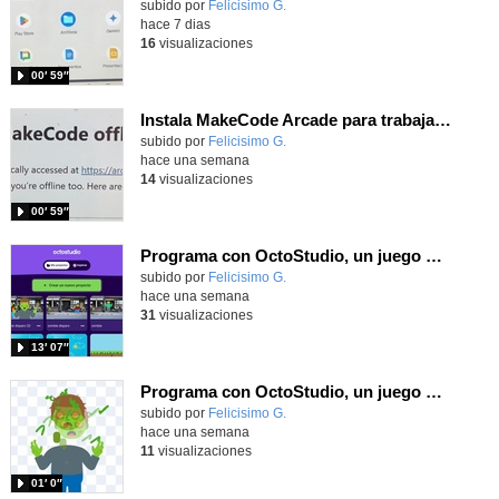
Contenido educativo.
subido por
Felicisimo G.
-
hace 7 dias
16
visualizaciones
00′ 59″
Instala MakeCode Arcade para trabajar offline en tu tablet, ordenador, Chromebook
Contenido educativo.
subido por
Felicisimo G.
-
hace una semana
14
visualizaciones
00′ 59″
Programa con OctoStudio, un juego de disparos contra Zombies con un cargador basado en el House of the dead
Contenido educativo.
subido por
Felicisimo G.
-
hace una semana
31
visualizaciones
13′ 07″
Programa con OctoStudio, un juego homenajeando al House of the dead con Zombies
Contenido educativo.
subido por
Felicisimo G.
-
hace una semana
11
visualizaciones
01′ 0″