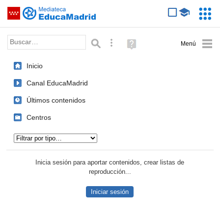
Mediateca de EducaMadrid
Saltar navegación
Servic
Educa
Palabra o frase:
Búsqueda avanzada
Ayuda
(en
ventana
Inicio
nueva)
Canal EducaMadrid
Últimos contenidos
Centros
Tipo de contenido:
Inicia sesión para aportar contenidos, crear listas de
reproducción...
Iniciar sesión