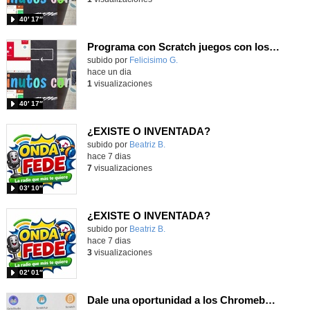
40′ 17″
Programa con Scratch juegos con los partidos del mundial 2026 ganados por España
Contenido educativo.
subido por
Felicisimo G.
-
hace un dia
1
visualizaciones
40′ 17″
¿EXISTE O INVENTADA?
Contenido educativo.
subido por
Beatriz B.
-
hace 7 dias
7
visualizaciones
03′ 10″
¿EXISTE O INVENTADA?
Contenido educativo.
subido por
Beatriz B.
-
hace 7 dias
3
visualizaciones
02′ 01″
Dale una oportunidad a los Chromebooks y utiliza un proyector para realizar talleres si no tienes pantallas táctiles