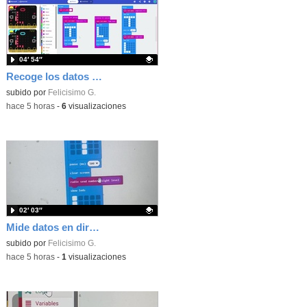
04′ 54″
Recoge los datos en una gráfica programando tu placa microbit con MakeCode y conoce la Tª y nivel de luz en este eclipse
Contenido educativo.
subido por
Felicisimo G.
-
hace 5 horas
-
6
visualizaciones
02′ 03″
Mide datos en directo usando tu placa microbit y programando con MakeCode dos placas conectadas por radio
Contenido educativo.
subido por
Felicisimo G.
-
hace 5 horas
-
1
visualizaciones