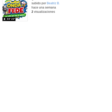
Contenido educativo.
subido por
Beatriz B.
-
hace una semana
2
visualizaciones
03′ 23″