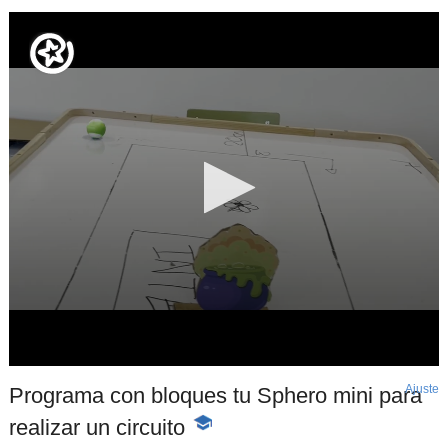
Ajuste
d
Programa con bloques tu Sphero mini para
p
realizar un circuito
-
Contenido