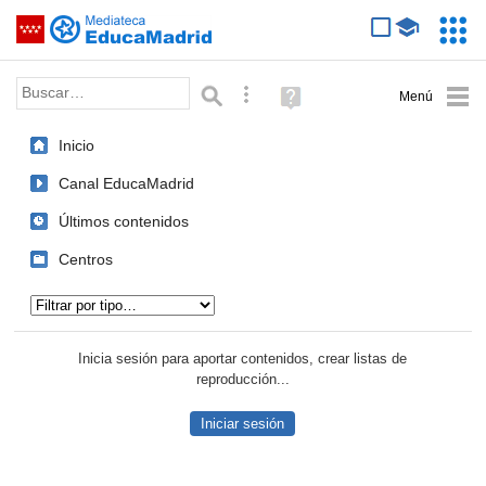
Mediateca de EducaMadrid
Saltar navegación
Servic
Educa
Palabra o frase:
Búsqueda avanzada
Ayuda
(en
ventana
Inicio
nueva)
Canal EducaMadrid
Últimos contenidos
Centros
Tipo de contenido:
Inicia sesión para aportar contenidos, crear listas de
reproducción...
Iniciar sesión