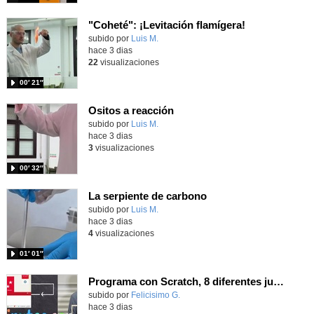
"Coheté": ¡Levitación flamígera!
Contenido educativo.
subido por
Luis M.
-
hace 3 dias
22
visualizaciones
00′ 21″
Ositos a reacción
Contenido educativo.
subido por
Luis M.
-
hace 3 dias
3
visualizaciones
00′ 32″
La serpiente de carbono
Contenido educativo.
subido por
Luis M.
-
hace 3 dias
4
visualizaciones
01′ 01″
Programa con Scratch, 8 diferentes juegos para vivir la emoción de los partidos de España en el mundial 2026
Contenido educativo.
subido por
Felicisimo G.
-
hace 3 dias