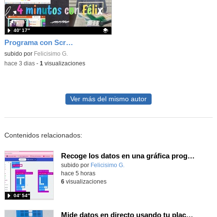
40′ 17″
Programa con Scratch juegos con los partidos del mundial 2026 ganados por España
Contenido educativo.
subido por
Felicisimo G.
-
hace 3 dias
-
1
visualizaciones
Ver más del mismo autor
Contenidos relacionados:
Recoge los datos en una gráfica programando tu placa microbit con MakeCode y conoce la Tª y nivel de luz en este eclipse
Contenido educativo.
subido por
Felicisimo G.
-
hace 5 horas
6
visualizaciones
04′ 54″
Mide datos en directo usando tu placa microbit y programando con MakeCode dos placas conectadas por radio