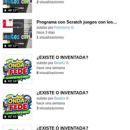
2
visualizaciones
40′ 17″
Programa con Scratch juegos con los partidos del mundial 2026 ganados por España
Contenido educativo.
subido por
Felicisimo G.
-
hace 3 dias
1
visualizaciones
40′ 17″
¿EXISTE O INVENTADA?
Contenido educativo.
subido por
Beatriz B.
-
hace una semana
8
visualizaciones
03′ 10″
¿EXISTE O INVENTADA?
Contenido educativo.
subido por
Beatriz B.
-
hace una semana
3
visualizaciones
02′ 01″
¿EXISTE O INVENTADA?