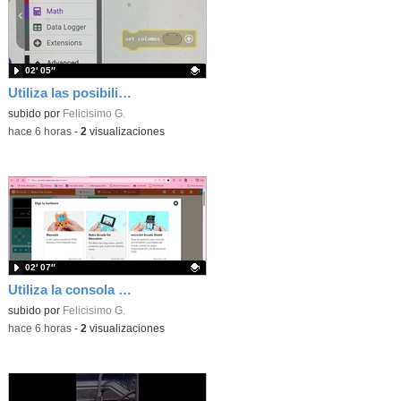
02′ 05″
Utiliza las posibilidades de tu microbit programando com MakeCode para medir temperatura y nivel de luz con Datalogger
Contenido educativo.
subido por
Felicisimo G.
-
hace 6 horas
-
2
visualizaciones
02′ 07″
Utiliza la consola Mewbit de Kittenbot para llevar tus juegos arcade de MakeCode a tu mano
Contenido educativo.
subido por
Felicisimo G.
-
hace 6 horas
-
2
visualizaciones