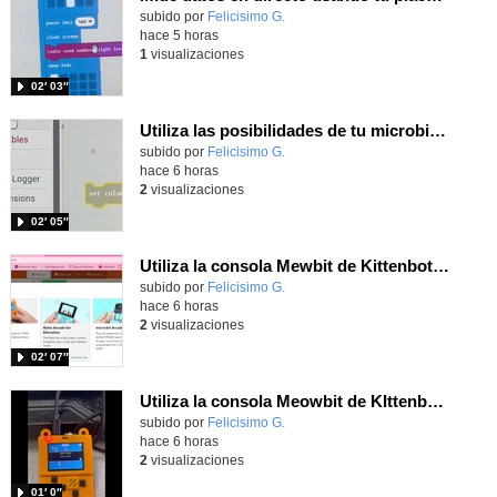
Contenido educativo.
subido por
Felicisimo G.
-
hace 5 horas
1
visualizaciones
02′ 03″
Utiliza las posibilidades de tu microbit programando com MakeCode para medir temperatura y nivel de luz con Datalogger
Contenido educativo.
subido por
Felicisimo G.
-
hace 6 horas
2
visualizaciones
02′ 05″
Utiliza la consola Mewbit de Kittenbot para llevar tus juegos arcade de MakeCode a tu mano
Contenido educativo.
subido por
Felicisimo G.
-
hace 6 horas
2
visualizaciones
02′ 07″
Utiliza la consola Meowbit de KIttenbot para jugar con tus programas MakeCode Arcade
Contenido educativo.
subido por
Felicisimo G.
-
hace 6 horas
2
visualizaciones
01′ 0″