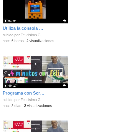
01′ 0″
Utiliza la consola Meowbit de KIttenbot para jugar con tus programas MakeCode Arcade
Contenido educativo.
subido por
Felicisimo G.
-
hace 6 horas
-
2
visualizaciones
40′ 17″
Programa con Scratch, 8 diferentes juegos para vivir la emoción de los partidos de España en el mundial 2026
Contenido educativo.
subido por
Felicisimo G.
-
hace 3 dias
-
2
visualizaciones