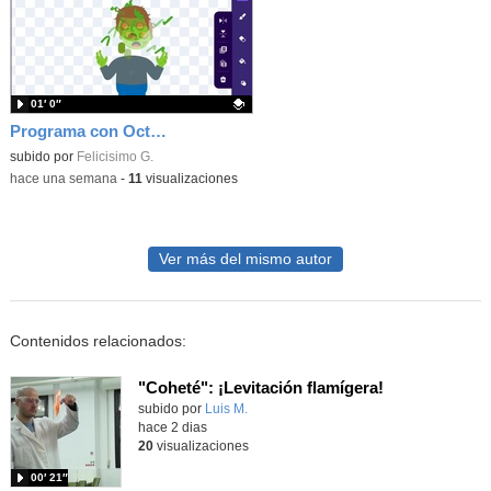
01′ 0″
Programa con OctoStudio, un juego homenajeando al House of the dead con Zombies
Contenido educativo.
subido por
Felicisimo G.
-
hace una semana
-
11
visualizaciones
Ver más del mismo autor
Contenidos relacionados:
"Coheté": ¡Levitación flamígera!
Contenido educativo.
subido por
Luis M.
-
hace 2 dias
20
visualizaciones
00′ 21″