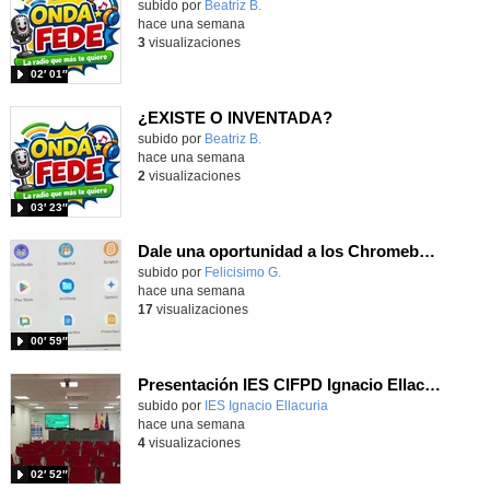
Contenido educativo.
subido por
Beatriz B.
-
hace una semana
3
visualizaciones
02′ 01″
¿EXISTE O INVENTADA?
Contenido educativo.
subido por
Beatriz B.
-
hace una semana
2
visualizaciones
03′ 23″
Dale una oportunidad a los Chromebooks y utiliza un proyector para realizar talleres si no tienes pantallas táctiles
Contenido educativo.
subido por
Felicisimo G.
-
hace una semana
17
visualizaciones
00′ 59″
Presentación IES CIFPD Ignacio Ellacuría
Contenido educativo.
subido por
IES Ignacio Ellacuria
-
hace una semana
4
visualizaciones
02′ 52″