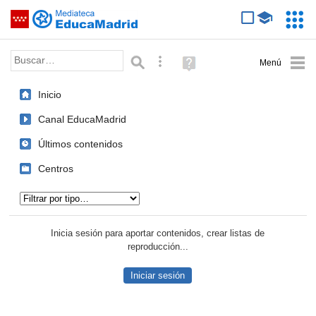
Mediateca de EducaMadrid
Saltar navegación
Servic
Educa
Palabra o frase:
Búsqueda avanzada
Ayuda
(en
ventana
Inicio
nueva)
Canal EducaMadrid
Últimos contenidos
Centros
Tipo de contenido:
Inicia sesión para aportar contenidos, crear listas de
reproducción...
Iniciar sesión