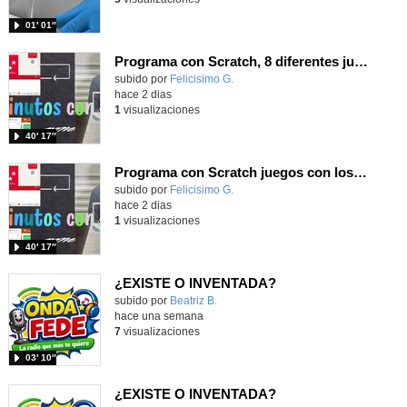
01′ 01″
Programa con Scratch, 8 diferentes juegos para vivir la emoción de los partidos de España en el mundial 2026
Contenido educativo.
subido por
Felicisimo G.
-
hace 2 dias
1
visualizaciones
40′ 17″
Programa con Scratch juegos con los partidos del mundial 2026 ganados por España
Contenido educativo.
subido por
Felicisimo G.
-
hace 2 dias
1
visualizaciones
40′ 17″
¿EXISTE O INVENTADA?
Contenido educativo.
subido por
Beatriz B.
-
hace una semana
7
visualizaciones
03′ 10″
¿EXISTE O INVENTADA?