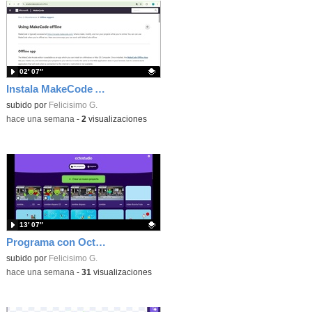
02′ 07″
Instala MakeCode Arcade offline para programar grandes juegos sin necesidad de Internet
Contenido educativo.
subido por
Felicisimo G.
-
hace una semana
-
2
visualizaciones
13′ 07″
Programa con OctoStudio, un juego de disparos contra Zombies con un cargador basado en el House of the dead
Contenido educativo.
subido por
Felicisimo G.
-
hace una semana
-
31
visualizaciones