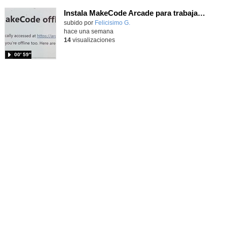
Instala MakeCode Arcade para trabajar offline en tu tablet, ordenador, Chromebook
Contenido educativo.
subido por
Felicisimo G.
-
hace una semana
14
visualizaciones
00′ 59″