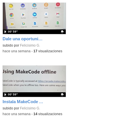
00′ 59″
Dale una oportunidad a los Chromebooks y utiliza un proyector para realizar talleres si no tienes pantallas táctiles
Contenido educativo.
subido por
Felicisimo G.
-
hace una semana
-
17
visualizaciones
00′ 59″
Instala MakeCode Arcade para trabajar offline en tu tablet, ordenador, Chromebook
Contenido educativo.
subido por
Felicisimo G.
-
hace una semana
-
14
visualizaciones