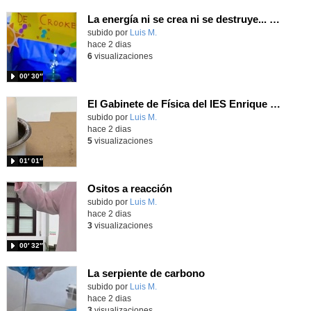
La energía ni se crea ni se destruye... ¡se experimenta! El Tierno en la Feria Madrid es Ciencia 2026
Contenido educativo.
subido por
Luis M.
-
hace 2 dias
6
visualizaciones
00′ 30″
El Gabinete de Física del IES Enrique Tierno Galván de Parla (Curso 25-26)
Contenido educativo.
subido por
Luis M.
-
hace 2 dias
5
visualizaciones
01′ 01″
Ositos a reacción
Contenido educativo.
subido por
Luis M.
-
hace 2 dias
3
visualizaciones
00′ 32″
La serpiente de carbono
Contenido educativo.
subido por
Luis M.
-
hace 2 dias
3
visualizaciones