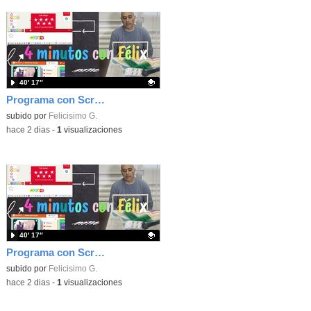
40′ 17″
Programa con Scratch, 8 diferentes juegos para vivir la emoción de los partidos de España en el mundial 2026
Contenido educativo.
subido por
Felicisimo G.
-
hace 2 dias
-
1
visualizaciones
40′ 17″
Programa con Scratch juegos con los partidos del mundial 2026 ganados por España
Contenido educativo.
subido por
Felicisimo G.
-
hace 2 dias
-
1
visualizaciones