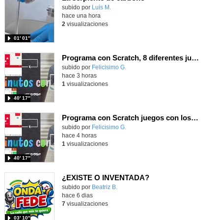
Contenido educativo.
subido por
Luis M.
-
hace una hora
2
visualizaciones
01′ 01″
Programa con Scratch, 8 diferentes juegos para vivir la emoción de los partidos de España en el mundial 2026
Contenido educativo.
subido por
Felicisimo G.
-
hace 3 horas
1
visualizaciones
40′ 17″
Programa con Scratch juegos con los partidos del mundial 2026 ganados por España
Contenido educativo.
subido por
Felicisimo G.
-
hace 4 horas
1
visualizaciones
40′ 17″
¿EXISTE O INVENTADA?
Contenido educativo.
subido por
Beatriz B.
-
hace 6 dias
7
visualizaciones
03′ 10″