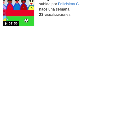
Contenido educativo.
subido por
Felicisimo G.
-
hace una semana
23
visualizaciones
06′ 50″