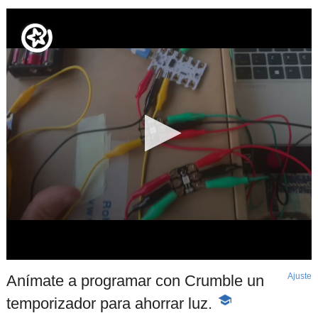
Ajuste
d
Anímate a programar con Crumble un
p
temporizador para ahorrar luz.
-
Contenido