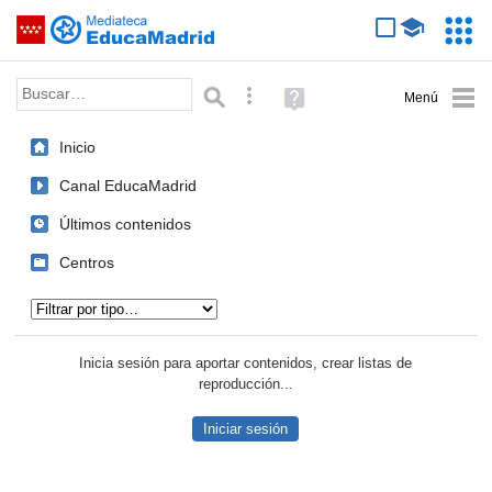
Mediateca de EducaMadrid
Saltar navegación
Servic
Educa
Palabra o frase:
Búsqueda avanzada
Ayuda
(en
ventana
Inicio
nueva)
Canal EducaMadrid
Últimos contenidos
Centros
Tipo de contenido:
Inicia sesión para aportar contenidos, crear listas de
reproducción...
Iniciar sesión