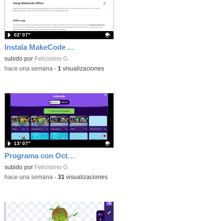
02′ 07″
Instala MakeCode Arcade offline para programar grandes juegos sin necesidad de Internet
Contenido educativo.
subido por
Felicisimo G.
-
hace una semana
-
1
visualizaciones
13′ 07″
Programa con OctoStudio, un juego de disparos contra Zombies con un cargador basado en el House of the dead
Contenido educativo.
subido por
Felicisimo G.
-
hace una semana
-
31
visualizaciones