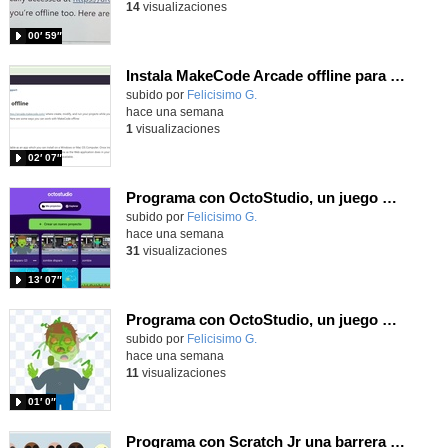
14
visualizaciones
00′ 59″
Instala MakeCode Arcade offline para programar grandes juegos sin necesidad de Internet
Contenido educativo.
subido por
Felicisimo G.
-
hace una semana
1
visualizaciones
02′ 07″
Programa con OctoStudio, un juego de disparos contra Zombies con un cargador basado en el House of the dead
Contenido educativo.
subido por
Felicisimo G.
-
hace una semana
31
visualizaciones
13′ 07″
Programa con OctoStudio, un juego homenajeando al House of the dead con Zombies
Contenido educativo.
subido por
Felicisimo G.
-
hace una semana
11
visualizaciones
01′ 0″
Programa con Scratch Jr una barrera que se desplaza para dar sensación de movimiento