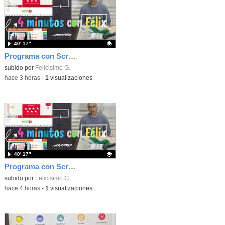
40′ 17″
Programa con Scratch, 8 diferentes juegos para vivir la emoción de los partidos de España en el mundial 2026
Contenido educativo.
subido por
Felicisimo G.
-
hace 3 horas
-
1
visualizaciones
40′ 17″
Programa con Scratch juegos con los partidos del mundial 2026 ganados por España
Contenido educativo.
subido por
Felicisimo G.
-
hace 4 horas
-
1
visualizaciones