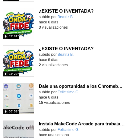
¿EXISTE O INVENTADA?
Contenido educativo.
subido por
Beatriz B.
-
hace 6 dias
3
visualizaciones
02′ 01″
¿EXISTE O INVENTADA?
Contenido educativo.
subido por
Beatriz B.
-
hace 6 dias
2
visualizaciones
03′ 23″
Dale una oportunidad a los Chromebooks y utiliza un proyector para realizar talleres si no tienes pantallas táctiles
Contenido educativo.
subido por
Felicisimo G.
-
hace 6 dias
15
visualizaciones
00′ 59″
Instala MakeCode Arcade para trabajar offline en tu tablet, ordenador, Chromebook
Contenido educativo.
subido por
Felicisimo G.
-
hace una semana