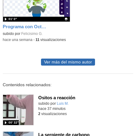
01′ 0″
Programa con OctoStudio, un juego homenajeando al House of the dead con Zombies
Contenido educativo.
subido por
Felicisimo G.
-
hace una semana
-
11
visualizaciones
Ver más del mismo autor
Contenidos relacionados:
Ositos a reacción
Contenido educativo.
subido por
Luis M.
-
hace 37 minutos
2
visualizaciones
00′ 32″
La serpiente de carbono