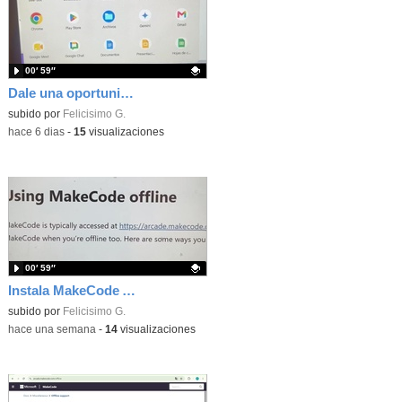
00′ 59″
Dale una oportunidad a los Chromebooks y utiliza un proyector para realizar talleres si no tienes pantallas táctiles
Contenido educativo.
subido por
Felicisimo G.
-
hace 6 dias
-
15
visualizaciones
00′ 59″
Instala MakeCode Arcade para trabajar offline en tu tablet, ordenador, Chromebook
Contenido educativo.
subido por
Felicisimo G.
-
hace una semana
-
14
visualizaciones