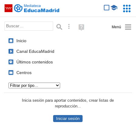
Mediateca de EducaMadrid
Saltar navegación
Servic
Educa
Palabra o frase:
Búsqueda avanzada
Ayuda
(en
ventana
Inicio
nueva)
Canal EducaMadrid
Últimos contenidos
Centros
Tipo de contenido:
Inicia sesión para aportar contenidos, crear listas de
reproducción...
Iniciar sesión