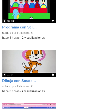
06′ 50″
Programa con Scratch unas gradas para que produzca el efecto de desplazamiento.
Contenido educativo.
subido por
Felicisimo G.
-
hace 3 horas
-
2
visualizaciones
01′ 0″
Dibuja con Scratch Jr y usa los bloques de aparecer/desparecer para hacer animaciones
Contenido educativo.
subido por
Felicisimo G.
-
hace 3 horas
-
2
visualizaciones