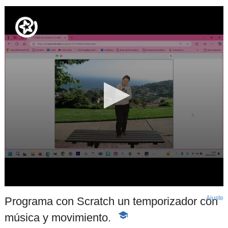
Ajuste
d
Programa con Scratch un temporizador con
p
música y movimiento.
-
Contenido