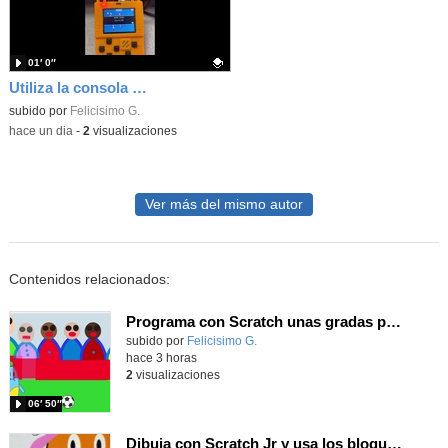
01′ 0″
Utiliza la consola Meowbit de KIttenbot para jugar con tus programas MakeCode Arcade
Contenido educativo.
subido por
Felicisimo G.
-
hace un dia
-
2
visualizaciones
Ver más del mismo autor
Contenidos relacionados:
Programa con Scratch unas gradas para que produzca el efecto de desplazamiento.
Contenido educativo.
subido por
Felicisimo G.
-
hace 3 horas
2
visualizaciones
06′ 50″
Dibuja con Scratch Jr y usa los bloques de aparecer/desparecer para hacer animaciones