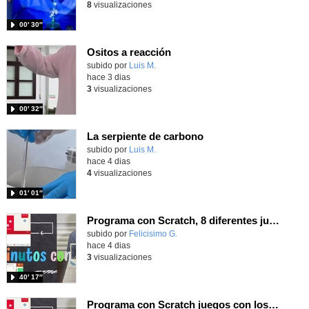
8
visualizaciones
00′ 30″
Ositos a reacción
Contenido educativo.
subido por
Luis M.
-
hace 3 dias
3
visualizaciones
00′ 32″
La serpiente de carbono
Contenido educativo.
subido por
Luis M.
-
hace 4 dias
4
visualizaciones
01′ 01″
Programa con Scratch, 8 diferentes juegos para vivir la emoción de los partidos de España en el mundial 2026
Contenido educativo.
subido por
Felicisimo G.
-
hace 4 dias
3
visualizaciones
40′ 17″
Programa con Scratch juegos con los partidos del mundial 2026 ganados por España