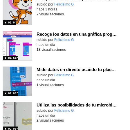
Contenido educativo.
subido por
Felicisimo G.
-
hace 3 horas
2
visualizaciones
01′ 0″
Recoge los datos en una gráfica programando tu placa microbit con MakeCode y conoce la Tª y nivel de luz en este eclipse
Contenido educativo.
subido por
Felicisimo G.
-
hace un dia
18
visualizaciones
04′ 54″
Mide datos en directo usando tu placa microbit y programando con MakeCode dos placas conectadas por radio
Contenido educativo.
subido por
Felicisimo G.
-
hace un dia
1
visualizaciones
02′ 03″
Utiliza las posibilidades de tu microbit programando com MakeCode para medir temperatura y nivel de luz con Datalogger
Contenido educativo.
subido por
Felicisimo G.
-
hace un dia
2
visualizaciones
02′ 05″