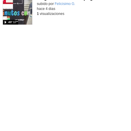
Contenido educativo.
subido por
Felicisimo G.
-
hace 4 dias
1
visualizaciones
40′ 17″