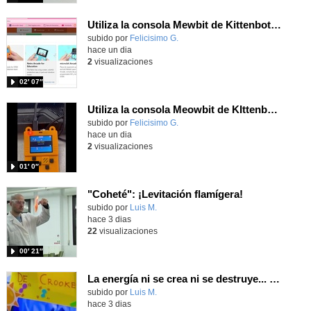
Utiliza la consola Mewbit de Kittenbot para llevar tus juegos arcade de MakeCode a tu mano
Contenido educativo.
subido por
Felicisimo G.
-
hace un dia
2
visualizaciones
02′ 07″
Utiliza la consola Meowbit de KIttenbot para jugar con tus programas MakeCode Arcade
Contenido educativo.
subido por
Felicisimo G.
-
hace un dia
2
visualizaciones
01′ 0″
"Coheté": ¡Levitación flamígera!
Contenido educativo.
subido por
Luis M.
-
hace 3 dias
22
visualizaciones
00′ 21″
La energía ni se crea ni se destruye... ¡se experimenta! El Tierno en la Feria Madrid es Ciencia 2026
Contenido educativo.
subido por
Luis M.
-
hace 3 dias