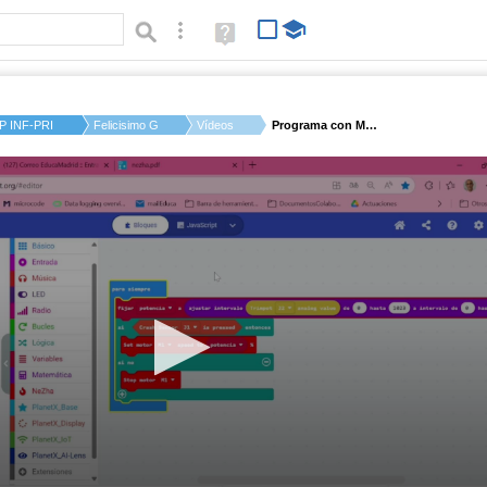
Búsqueda avanzada
Ayuda
(en
ventana
nueva)
P INF-PRI JOVELLANO...
Felicisimo G.
Vídeos
Programa con MakeCod...