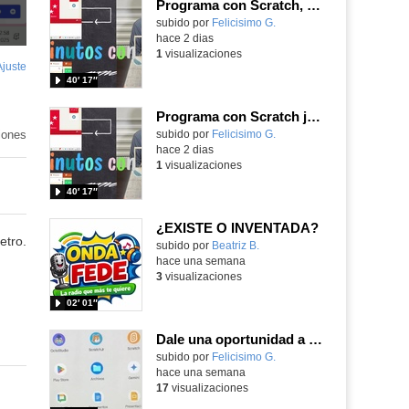
Programa con Scratch, 8 diferentes juegos para vivir la emoción de los partidos de España en el mundial 2026
Contenido educativo.
subido por
Felicisimo G.
-
hace 2 dias
1
visualizaciones
Ajuste
de
40′ 17″
pantalla
Programa con Scratch juegos con los partidos del mundial 2026 ganados por España
iones
Contenido educativo.
subido por
Felicisimo G.
-
hace 2 dias
1
visualizaciones
40′ 17″
¿EXISTE O INVENTADA?
etro.
Contenido educativo.
subido por
Beatriz B.
-
hace una semana
3
visualizaciones
02′ 01″
Dale una oportunidad a los Chromebooks y utiliza un proyector para realizar talleres si no tienes pantallas táctiles
Contenido educativo.
subido por
Felicisimo G.
-
hace una semana
17
visualizaciones