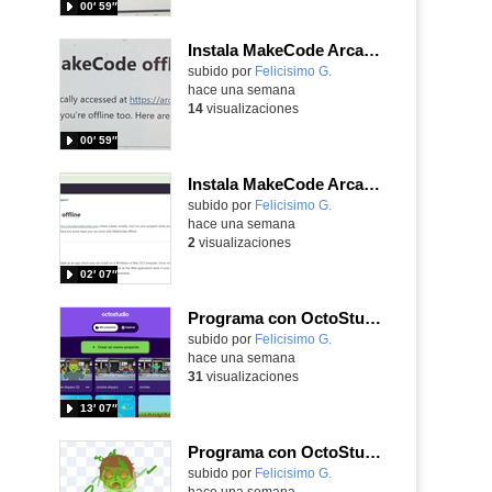
00′ 59″
Instala MakeCode Arcade para trabajar offline en tu tablet, ordenador, Chromebook
Contenido educativo.
subido por
Felicisimo G.
-
hace una semana
14
visualizaciones
00′ 59″
Instala MakeCode Arcade offline para programar grandes juegos sin necesidad de Internet
Contenido educativo.
subido por
Felicisimo G.
-
hace una semana
2
visualizaciones
02′ 07″
Programa con OctoStudio, un juego de disparos contra Zombies con un cargador basado en el House of the dead
Contenido educativo.
subido por
Felicisimo G.
-
hace una semana
31
visualizaciones
13′ 07″
Programa con OctoStudio, un juego homenajeando al House of the dead con Zombies
Contenido educativo.
subido por
Felicisimo G.
-
hace una semana