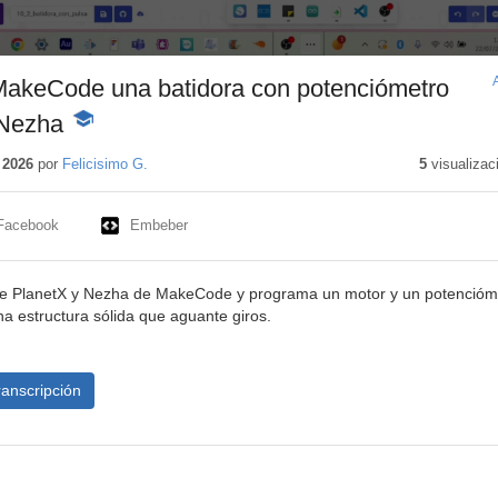
akeCode una batidora con potenciómetro
 Nezha
-
Contenido
educativo
 2026
por
Felicisimo G.
5
visualizac
Facebook
Embeber
s de PlanetX y Nezha de MakeCode y programa un motor y un potencióm
 estructura sólida que aguante giros.
ranscripción