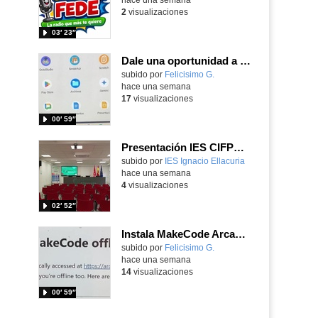
2
visualizaciones
03′ 23″
Dale una oportunidad a los Chromebooks y utiliza un proyector para realizar talleres si no tienes pantallas táctiles
Contenido educativo.
subido por
Felicisimo G.
-
hace una semana
17
visualizaciones
00′ 59″
Presentación IES CIFPD Ignacio Ellacuría
Contenido educativo.
subido por
IES Ignacio Ellacuria
-
hace una semana
4
visualizaciones
02′ 52″
Instala MakeCode Arcade para trabajar offline en tu tablet, ordenador, Chromebook
Contenido educativo.
subido por
Felicisimo G.
-
hace una semana
14
visualizaciones
00′ 59″