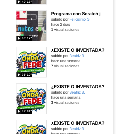
40′ 17″
Programa con Scratch juegos con los partidos del mundial 2026 ganados por España
Contenido educativo.
subido por
Felicisimo G.
-
hace 2 dias
1
visualizaciones
40′ 17″
¿EXISTE O INVENTADA?
Contenido educativo.
subido por
Beatriz B.
-
hace una semana
7
visualizaciones
03′ 10″
¿EXISTE O INVENTADA?
Contenido educativo.
subido por
Beatriz B.
-
hace una semana
3
visualizaciones
02′ 01″
¿EXISTE O INVENTADA?
Contenido educativo.
subido por
Beatriz B.
-
hace una semana