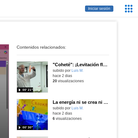
Servic
Iniciar sesión
Educa
Contenidos relacionados:
"Coheté": ¡Levitación flamígera!
Contenido educativo.
subido por
Luis M.
-
hace 2 dias
20
visualizaciones
00′ 21″
La energía ni se crea ni se destruye... ¡se experimenta! El Tierno en la Feria Madrid es Ciencia 2026
Contenido educativo.
subido por
Luis M.
-
hace 2 dias
6
visualizaciones
00′ 30″