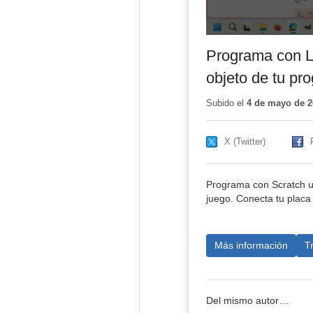
Programa con L
objeto de tu pr
Subido el
4 de mayo de 2
X (Twitter)
Programa con Scratch u
juego. Conecta tu placa 
Más información
T
Del mismo autor…