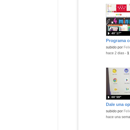
40′ 17″
Contenido educ
subido por
Feli
-
hace 2 dias
-
1
00′ 59″
Contenido educ
subido por
Feli
-
hace una sem