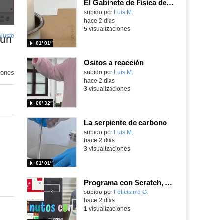
El Gabinete de Física del IES Enrique Tierno Galván de Parla (Curso 25-26)
Contenido educativo.
subido por
Luis M.
-
hace 2 dias
5
visualizaciones
Ajuste
de
 un
01′ 01″
pantalla
Ositos a reacción
iones
Contenido educativo.
subido por
Luis M.
-
hace 2 dias
3
visualizaciones
00′ 32″
La serpiente de carbono
Contenido educativo.
subido por
Luis M.
-
hace 2 dias
3
visualizaciones
01′ 01″
Programa con Scratch, 8 diferentes juegos para vivir la emoción de los partidos de España en el mundial 2026
Contenido educativo.
subido por
Felicisimo G.
-
hace 2 dias
1
visualizaciones