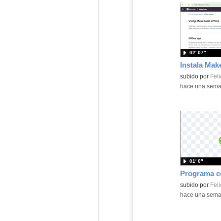
02′ 07″
Contenido educ
subido por
Feli
-
hace una sem
01′ 0″
Contenido educ
subido por
Feli
-
hace una sem