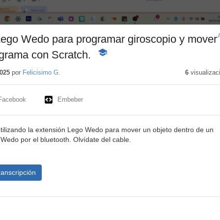
ego Wedo para programar giroscopio y mover
ograma con Scratch.
-
Contenido
educativo
025
por
Felicisimo G.
6
visualizac
Facebook
Embeber
tilizando la extensión Lego Wedo para mover un objeto dentro de un
Wedo por el bluetooth. Olvídate del cable.
ranscripción