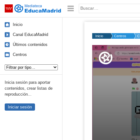
Mediateca de EducaMadrid
Saltar navegación
Palabra o frase:
Inicio
Canal EducaMadrid
Inicio
Centros
C
Últimos contenidos
Volume
50%
Centros
Tipo de contenido:
Inicia sesión para aportar
contenidos, crear listas de
reproducción...
Iniciar sesión