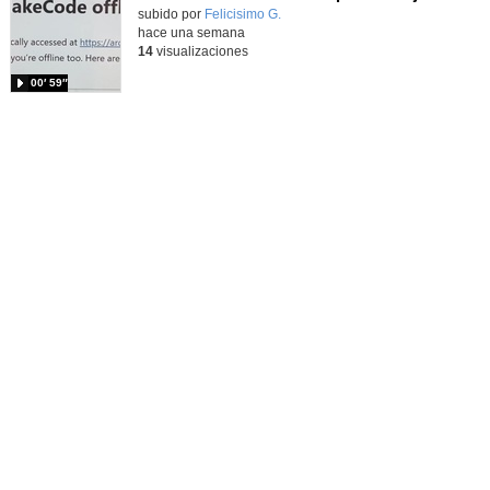
Contenido educativo.
subido por
Felicisimo G.
-
hace una semana
14
visualizaciones
00′ 59″