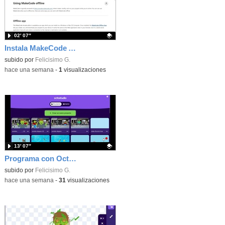
02′ 07″
Instala MakeCode Arcade offline para programar grandes juegos sin necesidad de Internet
Contenido educativo.
subido por
Felicisimo G.
-
hace una semana
-
1
visualizaciones
13′ 07″
Programa con OctoStudio, un juego de disparos contra Zombies con un cargador basado en el House of the dead
Contenido educativo.
subido por
Felicisimo G.
-
hace una semana
-
31
visualizaciones