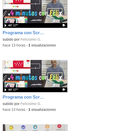
40′ 17″
Programa con Scratch, 8 diferentes juegos para vivir la emoción de los partidos de España en el mundial 2026
Contenido educativo.
subido por
Felicisimo G.
-
hace 13 horas
-
1
visualizaciones
40′ 17″
Programa con Scratch juegos con los partidos del mundial 2026 ganados por España
Contenido educativo.
subido por
Felicisimo G.
-
hace 13 horas
-
1
visualizaciones