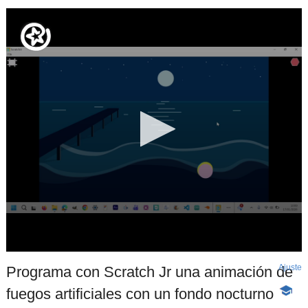
Ajuste
d
Programa con Scratch Jr una animación de
p
fuegos artificiales con un fondo nocturno
-
Conten