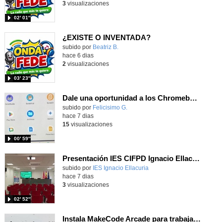
3
visualizaciones
02′ 01″
¿EXISTE O INVENTADA?
Contenido educativo.
subido por
Beatriz B.
-
hace 6 dias
2
visualizaciones
03′ 23″
Dale una oportunidad a los Chromebooks y utiliza un proyector para realizar talleres si no tienes pantallas táctiles
Contenido educativo.
subido por
Felicisimo G.
-
hace 7 dias
15
visualizaciones
00′ 59″
Presentación IES CIFPD Ignacio Ellacuría
Contenido educativo.
subido por
IES Ignacio Ellacuria
-
hace 7 dias
3
visualizaciones
02′ 52″
Instala MakeCode Arcade para trabajar offline en tu tablet, ordenador, Chromebook