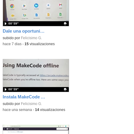
00′ 59″
Dale una oportunidad a los Chromebooks y utiliza un proyector para realizar talleres si no tienes pantallas táctiles
Contenido educativo.
subido por
Felicisimo G.
-
hace 7 dias
-
15
visualizaciones
00′ 59″
Instala MakeCode Arcade para trabajar offline en tu tablet, ordenador, Chromebook
Contenido educativo.
subido por
Felicisimo G.
-
hace una semana
-
14
visualizaciones