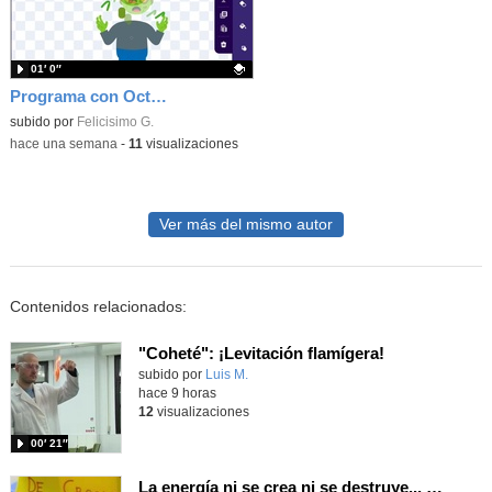
01′ 0″
Programa con OctoStudio, un juego homenajeando al House of the dead con Zombies
Contenido educativo.
subido por
Felicisimo G.
-
hace una semana
-
11
visualizaciones
Ver más del mismo autor
Contenidos relacionados:
"Coheté": ¡Levitación flamígera!
Contenido educativo.
subido por
Luis M.
-
hace 9 horas
12
visualizaciones
00′ 21″
La energía ni se crea ni se destruye... ¡se experimenta! El Tierno en la Feria Madrid es Ciencia 2026