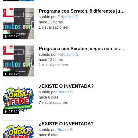
Programa con Scratch, 8 diferentes juegos para vivir la emoción de los partidos de España en el mundial 2026
Contenido educativo.
subido por
Felicisimo G.
-
hace 13 horas
1
visualizaciones
40′ 17″
Programa con Scratch juegos con los partidos del mundial 2026 ganados por España
Contenido educativo.
subido por
Felicisimo G.
-
hace 13 horas
1
visualizaciones
40′ 17″
¿EXISTE O INVENTADA?
Contenido educativo.
subido por
Beatriz B.
-
hace 6 dias
7
visualizaciones
03′ 10″
¿EXISTE O INVENTADA?
Contenido educativo.
subido por
Beatriz B.
-
hace 6 dias