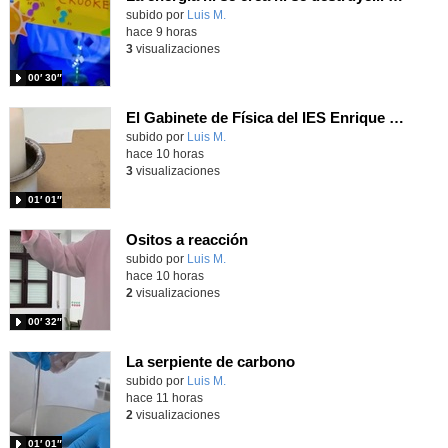
Contenido educativo.
subido por
Luis M.
-
hace 9 horas
3
visualizaciones
00′ 30″
El Gabinete de Física del IES Enrique Tierno Galván de Parla (Curso 25-26)
Contenido educativo.
subido por
Luis M.
-
hace 10 horas
3
visualizaciones
01′ 01″
Ositos a reacción
Contenido educativo.
subido por
Luis M.
-
hace 10 horas
2
visualizaciones
00′ 32″
La serpiente de carbono
Contenido educativo.
subido por
Luis M.
-
hace 11 horas
2
visualizaciones
01′ 01″