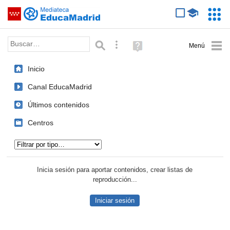
Mediateca de EducaMadrid
Saltar navegación
Servic
Educa
Palabra o frase:
Búsqueda avanzada
Ayuda
(en
ventana
Inicio
nueva)
Canal EducaMadrid
Últimos contenidos
Centros
Tipo de contenido:
Inicia sesión para aportar contenidos, crear listas de
reproducción...
Iniciar sesión