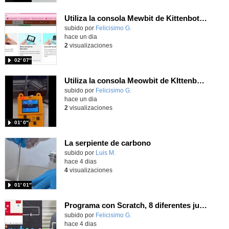
Utiliza la consola Mewbit de Kittenbot para llevar tus juegos arcade de MakeCode a tu mano
Contenido educativo.
subido por
Felicisimo G.
-
hace un dia
2
visualizaciones
02′ 07″
Utiliza la consola Meowbit de KIttenbot para jugar con tus programas MakeCode Arcade
Contenido educativo.
subido por
Felicisimo G.
-
hace un dia
2
visualizaciones
01′ 0″
La serpiente de carbono
Contenido educativo.
subido por
Luis M.
-
hace 4 dias
4
visualizaciones
01′ 01″
Programa con Scratch, 8 diferentes juegos para vivir la emoción de los partidos de España en el mundial 2026
Contenido educativo.
subido por
Felicisimo G.
-
hace 4 dias