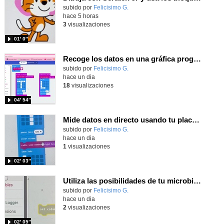
Contenido educativo.
subido por
Felicisimo G.
-
hace 5 horas
3
visualizaciones
01′ 0″
Recoge los datos en una gráfica programando tu placa microbit con MakeCode y conoce la Tª y nivel de luz en este eclipse
Contenido educativo.
subido por
Felicisimo G.
-
hace un dia
18
visualizaciones
04′ 54″
Mide datos en directo usando tu placa microbit y programando con MakeCode dos placas conectadas por radio
Contenido educativo.
subido por
Felicisimo G.
-
hace un dia
1
visualizaciones
02′ 03″
Utiliza las posibilidades de tu microbit programando com MakeCode para medir temperatura y nivel de luz con Datalogger
Contenido educativo.
subido por
Felicisimo G.
-
hace un dia
2
visualizaciones
02′ 05″