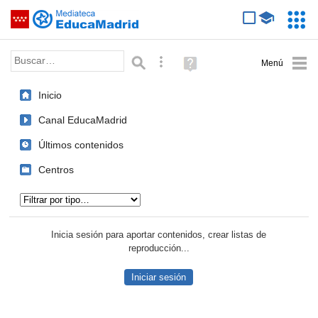
Mediateca de EducaMadrid
Saltar navegación
Servic
Educa
Palabra o frase:
Búsqueda avanzada
Ayuda
(en
ventana
Inicio
nueva)
Canal EducaMadrid
Últimos contenidos
Centros
Tipo de contenido:
Inicia sesión para aportar contenidos, crear listas de
reproducción...
Iniciar sesión