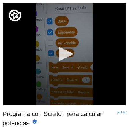
Ajuste
d
Programa con Scratch para calcular
p
potencias
-
Contenido