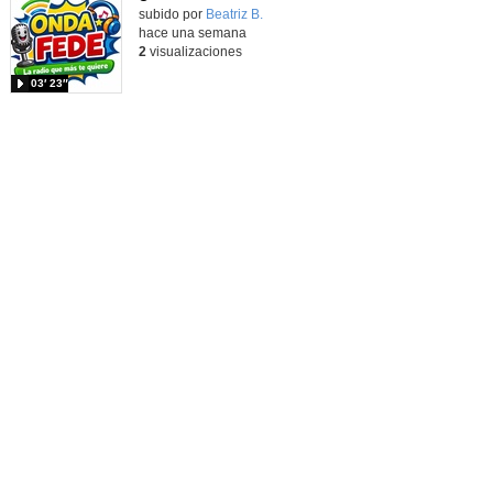
Contenido educativo.
subido por
Beatriz B.
-
hace una semana
2
visualizaciones
03′ 23″