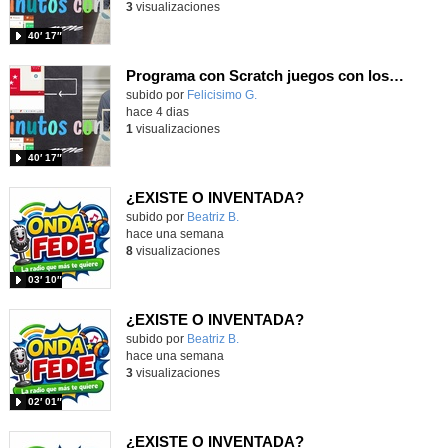
3
visualizaciones
40′ 17″
Programa con Scratch juegos con los partidos del mundial 2026 ganados por España
Contenido educativo.
subido por
Felicisimo G.
-
hace 4 dias
1
visualizaciones
40′ 17″
¿EXISTE O INVENTADA?
Contenido educativo.
subido por
Beatriz B.
-
hace una semana
8
visualizaciones
03′ 10″
¿EXISTE O INVENTADA?
Contenido educativo.
subido por
Beatriz B.
-
hace una semana
3
visualizaciones
02′ 01″
¿EXISTE O INVENTADA?