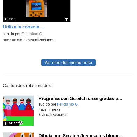
01′ 0″
Utiliza la consola Meowbit de KIttenbot para jugar con tus programas MakeCode Arcade
Contenido educativo.
subido por
Felicisimo G.
-
hace un dia
-
2
visualizaciones
Ver más del mismo autor
Contenidos relacionados:
Programa con Scratch unas gradas para que produzca el efecto de desplazamiento.
Contenido educativo.
subido por
Felicisimo G.
-
hace 4 horas
2
visualizaciones
06′ 50″
Dibuja con Scratch Jr y usa los bloques de aparecer/desparecer para hacer animaciones