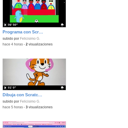
06′ 50″
Programa con Scratch unas gradas para que produzca el efecto de desplazamiento.
Contenido educativo.
subido por
Felicisimo G.
-
hace 4 horas
-
2
visualizaciones
01′ 0″
Dibuja con Scratch Jr y usa los bloques de aparecer/desparecer para hacer animaciones
Contenido educativo.
subido por
Felicisimo G.
-
hace 5 horas
-
3
visualizaciones