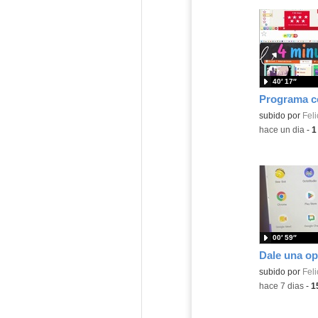
40′ 17″
Contenido educ
subido por
Feli
-
hace un dia
-
1
00′ 59″
Contenido educ
subido por
Feli
-
hace 7 dias
-
1