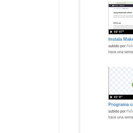
02′ 07″
Contenido educ
subido por
Feli
-
hace una sem
01′ 0″
Contenido educ
subido por
Feli
-
hace una sem