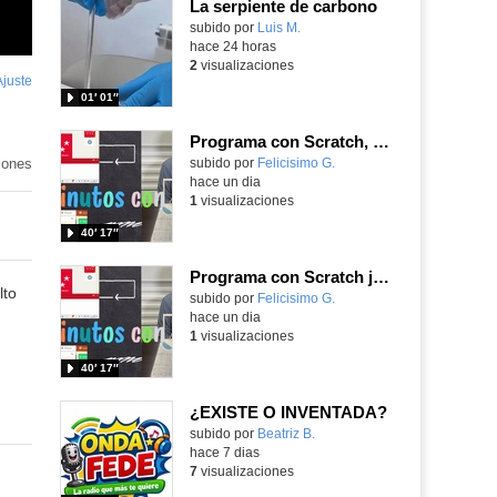
La serpiente de carbono
Contenido educativo.
subido por
Luis M.
-
hace 24 horas
2
visualizaciones
Ajuste
de
01′ 01″
pantalla
Programa con Scratch, 8 diferentes juegos para vivir la emoción de los partidos de España en el mundial 2026
iones
Contenido educativo.
subido por
Felicisimo G.
-
hace un dia
1
visualizaciones
40′ 17″
Programa con Scratch juegos con los partidos del mundial 2026 ganados por España
lto
Contenido educativo.
subido por
Felicisimo G.
-
hace un dia
1
visualizaciones
40′ 17″
¿EXISTE O INVENTADA?
Contenido educativo.
subido por
Beatriz B.
-
hace 7 dias
7
visualizaciones