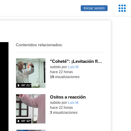
Servic
Iniciar sesión
Educa
Contenidos relacionados:
"Coheté": ¡Levitación flamígera!
Contenido educativo.
subido por
Luis M.
-
hace 22 horas
19
visualizaciones
00′ 21″
Ositos a reacción
Contenido educativo.
subido por
Luis M.
-
hace 22 horas
3
visualizaciones
00′ 32″