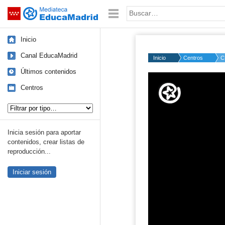
Mediateca de EducaMadrid
Saltar navegación
Palabra o frase:
Inicio
Canal EducaMadrid
Inicio
Centros
C
Últimos contenidos
Volume
50%
Centros
Tipo de contenido:
Inicia sesión para aportar
contenidos, crear listas de
reproducción...
Iniciar sesión