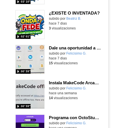
03′ 10″
¿EXISTE O INVENTADA?
Contenido educativo.
subido por
Beatriz B.
-
hace 7 dias
3
visualizaciones
02′ 01″
Dale una oportunidad a los Chromebooks y utiliza un proyector para realizar talleres si no tienes pantallas táctiles
Contenido educativo.
subido por
Felicisimo G.
-
hace 7 dias
15
visualizaciones
00′ 59″
Instala MakeCode Arcade para trabajar offline en tu tablet, ordenador, Chromebook
Contenido educativo.
subido por
Felicisimo G.
-
hace una semana
14
visualizaciones
00′ 59″
Programa con OctoStudio, un juego de disparos contra Zombies con un cargador basado en el House of the dead
Contenido educativo.
subido por
Felicisimo G.
-
hace una semana