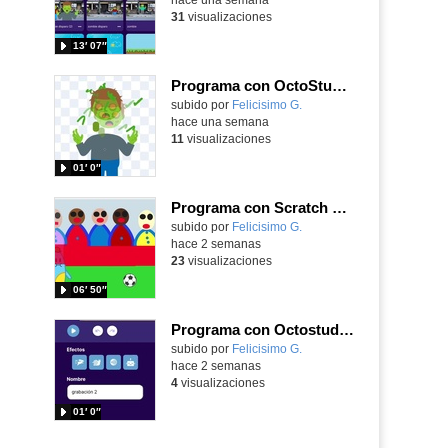
31
visualizaciones
13′ 07″
Programa con OctoStudio, un juego homenajeando al House of the dead con Zombies
Contenido educativo.
subido por
Felicisimo G.
-
hace una semana
11
visualizaciones
01′ 0″
Programa con Scratch Jr una barrera que se desplaza para dar sensación de movimiento
Contenido educativo.
subido por
Felicisimo G.
-
hace 2 semanas
23
visualizaciones
06′ 50″
Programa con Octostudio, una animación utilizando la cámara para una foto y audio y texto para comunicar.
Contenido educativo.
subido por
Felicisimo G.
-
hace 2 semanas
4
visualizaciones
01′ 0″