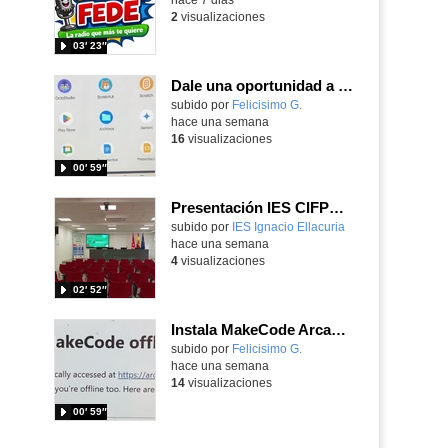
2
visualizaciones
03′ 23″
Dale una oportunidad a los Chromebooks y utiliza un proyector para realizar talleres si no tienes pantallas táctiles
Contenido educativo.
subido por
Felicisimo G.
-
hace una semana
16
visualizaciones
00′ 59″
Presentación IES CIFPD Ignacio Ellacuría
Contenido educativo.
subido por
IES Ignacio Ellacuria
-
hace una semana
4
visualizaciones
02′ 52″
Instala MakeCode Arcade para trabajar offline en tu tablet, ordenador, Chromebook
Contenido educativo.
subido por
Felicisimo G.
-
hace una semana
14
visualizaciones
00′ 59″