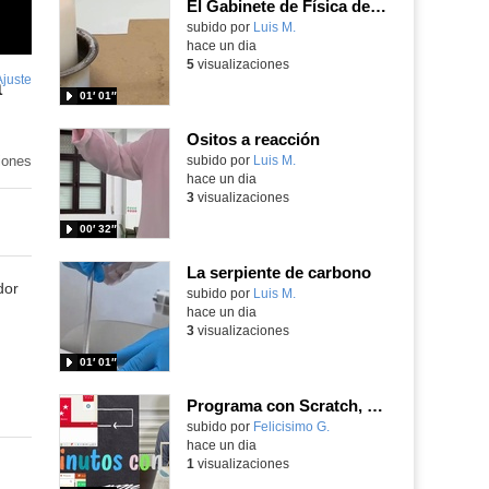
El Gabinete de Física del IES Enrique Tierno Galván de Parla (Curso 25-26)
Contenido educativo.
subido por
Luis M.
-
hace un dia
5
visualizaciones
Ajuste
de
a
01′ 01″
pantalla
Ositos a reacción
iones
Contenido educativo.
subido por
Luis M.
-
hace un dia
3
visualizaciones
00′ 32″
La serpiente de carbono
dor
Contenido educativo.
subido por
Luis M.
-
hace un dia
3
visualizaciones
01′ 01″
Programa con Scratch, 8 diferentes juegos para vivir la emoción de los partidos de España en el mundial 2026
Contenido educativo.
subido por
Felicisimo G.
-
hace un dia
1
visualizaciones