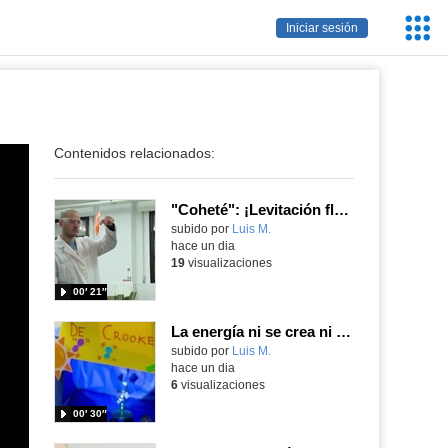
Servic
Iniciar sesión
Educa
Contenidos relacionados:
"Coheté": ¡Levitación flamígera!
Contenido educativo.
subido por
Luis M.
-
hace un dia
19
visualizaciones
00′ 21″
La energía ni se crea ni se destruye... ¡se experimenta! El Tierno en la Feria Madrid es Ciencia 2026
Contenido educativo.
subido por
Luis M.
-
hace un dia
6
visualizaciones
00′ 30″