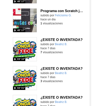
40′ 17″
Programa con Scratch juegos con los partidos del mundial 2026 ganados por España
Contenido educativo.
subido por
Felicisimo G.
-
hace un dia
1
visualizaciones
40′ 17″
¿EXISTE O INVENTADA?
Contenido educativo.
subido por
Beatriz B.
-
hace 7 dias
7
visualizaciones
03′ 10″
¿EXISTE O INVENTADA?
Contenido educativo.
subido por
Beatriz B.
-
hace 7 dias
3
visualizaciones
02′ 01″
¿EXISTE O INVENTADA?
Contenido educativo.
subido por
Beatriz B.
-
hace 7 dias