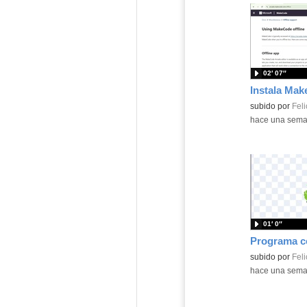
02′ 07″
Contenido educ
subido por
Feli
-
hace una sem
01′ 0″
Contenido educ
subido por
Feli
-
hace una sem