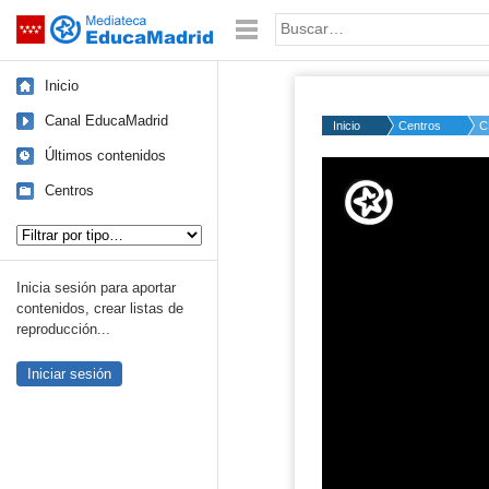
Mediateca de EducaMadrid
Saltar navegación
Palabra o frase:
Inicio
Canal EducaMadrid
Inicio
Centros
C
Últimos contenidos
Volume
50%
Centros
Tipo de contenido:
Inicia sesión para aportar
contenidos, crear listas de
reproducción...
Iniciar sesión