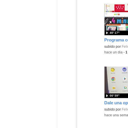
40′ 17″
Contenido educ
subido por
Feli
-
hace un dia
-
1
00′ 59″
Contenido educ
subido por
Feli
-
hace una sem