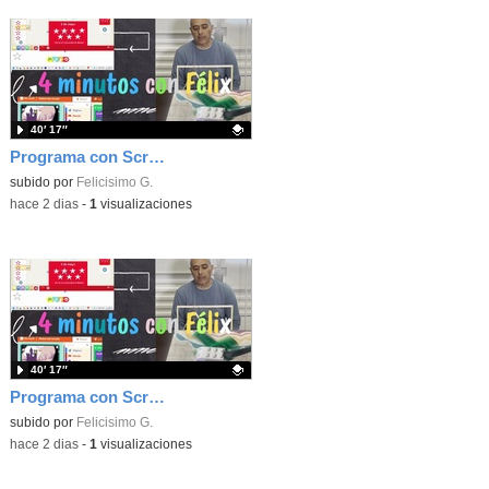
40′ 17″
Programa con Scratch, 8 diferentes juegos para vivir la emoción de los partidos de España en el mundial 2026
Contenido educativo.
subido por
Felicisimo G.
-
hace 2 dias
-
1
visualizaciones
40′ 17″
Programa con Scratch juegos con los partidos del mundial 2026 ganados por España
Contenido educativo.
subido por
Felicisimo G.
-
hace 2 dias
-
1
visualizaciones