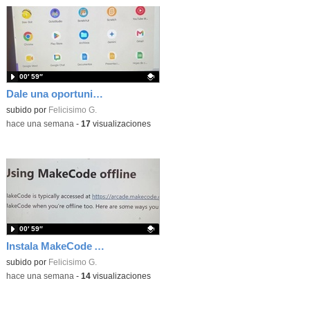
00′ 59″
Dale una oportunidad a los Chromebooks y utiliza un proyector para realizar talleres si no tienes pantallas táctiles
Contenido educativo.
subido por
Felicisimo G.
-
hace una semana
-
17
visualizaciones
00′ 59″
Instala MakeCode Arcade para trabajar offline en tu tablet, ordenador, Chromebook
Contenido educativo.
subido por
Felicisimo G.
-
hace una semana
-
14
visualizaciones