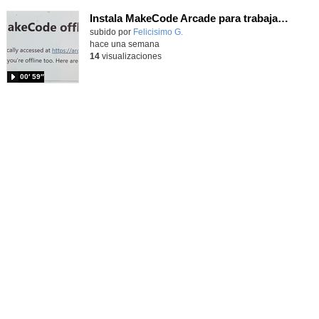
Instala MakeCode Arcade para trabajar offline en tu tablet, ordenador, Chromebook
Contenido educativo.
subido por
Felicisimo G.
-
hace una semana
14
visualizaciones
00′ 59″