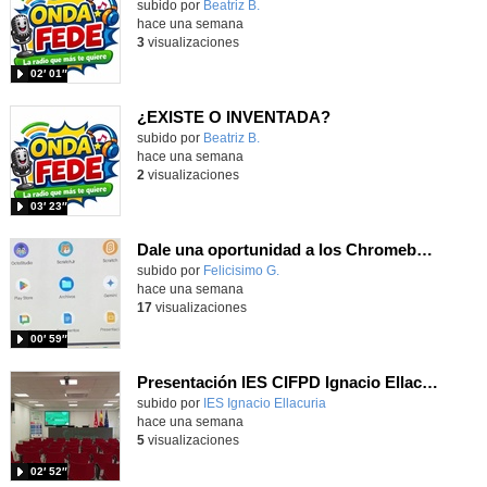
Contenido educativo.
subido por
Beatriz B.
-
hace una semana
3
visualizaciones
02′ 01″
¿EXISTE O INVENTADA?
Contenido educativo.
subido por
Beatriz B.
-
hace una semana
2
visualizaciones
03′ 23″
Dale una oportunidad a los Chromebooks y utiliza un proyector para realizar talleres si no tienes pantallas táctiles
Contenido educativo.
subido por
Felicisimo G.
-
hace una semana
17
visualizaciones
00′ 59″
Presentación IES CIFPD Ignacio Ellacuría
Contenido educativo.
subido por
IES Ignacio Ellacuria
-
hace una semana
5
visualizaciones
02′ 52″