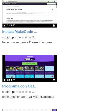
02′ 07″
Instala MakeCode Arcade offline para programar grandes juegos sin necesidad de Internet
Contenido educativo.
subido por
Felicisimo G.
-
hace una semana
-
2
visualizaciones
13′ 07″
Programa con OctoStudio, un juego de disparos contra Zombies con un cargador basado en el House of the dead
Contenido educativo.
subido por
Felicisimo G.
-
hace una semana
-
31
visualizaciones