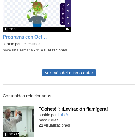
01′ 0″
Programa con OctoStudio, un juego homenajeando al House of the dead con Zombies
Contenido educativo.
subido por
Felicisimo G.
-
hace una semana
-
11
visualizaciones
Ver más del mismo autor
Contenidos relacionados:
"Coheté": ¡Levitación flamígera!
Contenido educativo.
subido por
Luis M.
-
hace 2 dias
21
visualizaciones
00′ 21″