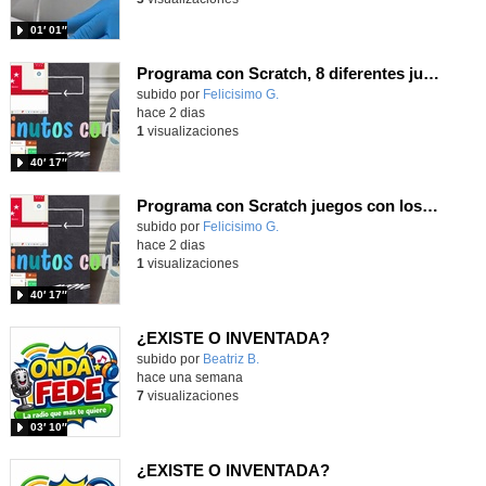
01′ 01″
Programa con Scratch, 8 diferentes juegos para vivir la emoción de los partidos de España en el mundial 2026
Contenido educativo.
subido por
Felicisimo G.
-
hace 2 dias
1
visualizaciones
40′ 17″
Programa con Scratch juegos con los partidos del mundial 2026 ganados por España
Contenido educativo.
subido por
Felicisimo G.
-
hace 2 dias
1
visualizaciones
40′ 17″
¿EXISTE O INVENTADA?
Contenido educativo.
subido por
Beatriz B.
-
hace una semana
7
visualizaciones
03′ 10″
¿EXISTE O INVENTADA?