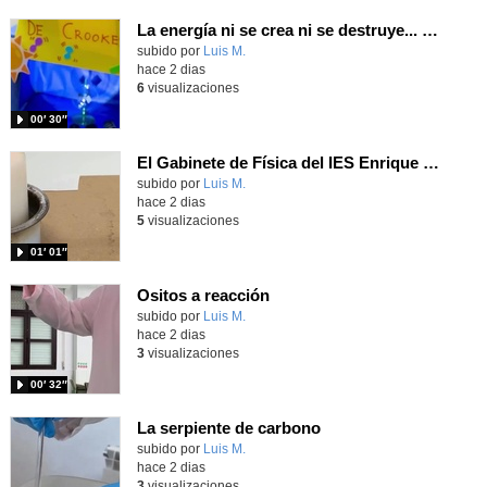
La energía ni se crea ni se destruye... ¡se experimenta! El Tierno en la Feria Madrid es Ciencia 2026
Contenido educativo.
subido por
Luis M.
-
hace 2 dias
6
visualizaciones
00′ 30″
El Gabinete de Física del IES Enrique Tierno Galván de Parla (Curso 25-26)
Contenido educativo.
subido por
Luis M.
-
hace 2 dias
5
visualizaciones
01′ 01″
Ositos a reacción
Contenido educativo.
subido por
Luis M.
-
hace 2 dias
3
visualizaciones
00′ 32″
La serpiente de carbono
Contenido educativo.
subido por
Luis M.
-
hace 2 dias
3
visualizaciones