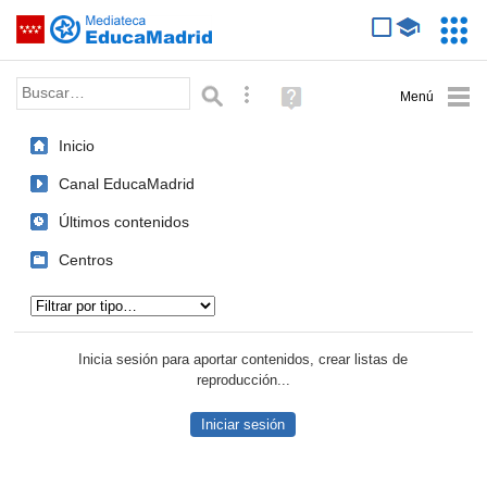
Mediateca de EducaMadrid
Saltar navegación
Servic
Educa
Palabra o frase:
Búsqueda avanzada
Ayuda
(en
ventana
Inicio
nueva)
Canal EducaMadrid
Últimos contenidos
Centros
Tipo de contenido:
Inicia sesión para aportar contenidos, crear listas de
reproducción...
Iniciar sesión