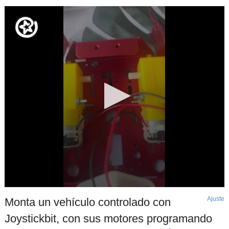
Ajuste
d
Monta un vehículo controlado con
p
Joystickbit, con sus motores programando