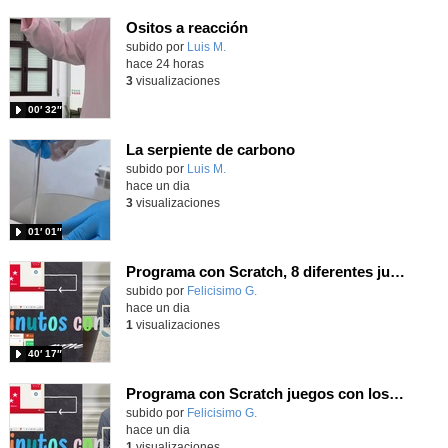
Ositos a reacción
Contenido educativo.
subido por
Luis M.
-
hace 24 horas
3
visualizaciones
00′ 32″
La serpiente de carbono
Contenido educativo.
subido por
Luis M.
-
hace un dia
3
visualizaciones
01′ 01″
Programa con Scratch, 8 diferentes juegos para vivir la emoción de los partidos de España en el mundial 2026
Contenido educativo.
subido por
Felicisimo G.
-
hace un dia
1
visualizaciones
40′ 17″
Programa con Scratch juegos con los partidos del mundial 2026 ganados por España
Contenido educativo.
subido por
Felicisimo G.
-
hace un dia
1
visualizaciones