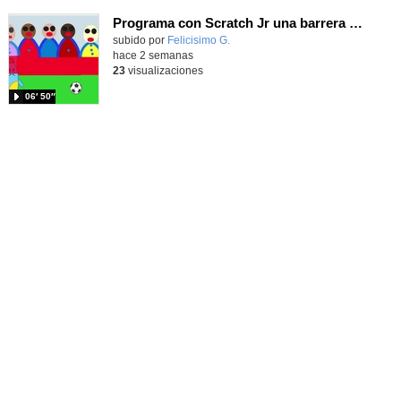
Programa con Scratch Jr una barrera que se desplaza para dar sensación de movimiento
Contenido educativo.
subido por
Felicisimo G.
-
hace 2 semanas
23
visualizaciones
06′ 50″