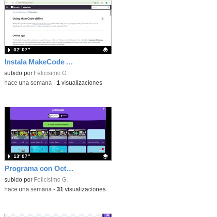
02′ 07″
Instala MakeCode Arcade offline para programar grandes juegos sin necesidad de Internet
Contenido educativo.
subido por
Felicisimo G.
-
hace una semana
-
1
visualizaciones
13′ 07″
Programa con OctoStudio, un juego de disparos contra Zombies con un cargador basado en el House of the dead
Contenido educativo.
subido por
Felicisimo G.
-
hace una semana
-
31
visualizaciones