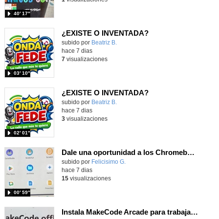
40′ 17″
¿EXISTE O INVENTADA?
Contenido educativo.
subido por
Beatriz B.
-
hace 7 dias
7
visualizaciones
03′ 10″
¿EXISTE O INVENTADA?
Contenido educativo.
subido por
Beatriz B.
-
hace 7 dias
3
visualizaciones
02′ 01″
Dale una oportunidad a los Chromebooks y utiliza un proyector para realizar talleres si no tienes pantallas táctiles
Contenido educativo.
subido por
Felicisimo G.
-
hace 7 dias
15
visualizaciones
00′ 59″
Instala MakeCode Arcade para trabajar offline en tu tablet, ordenador, Chromebook