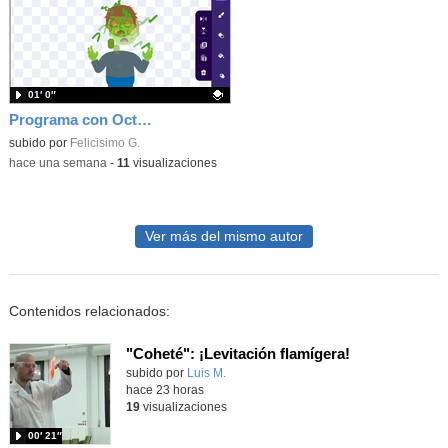
01′ 0″
Programa con OctoStudio, un juego homenajeando al House of the dead con Zombies
Contenido educativo.
subido por
Felicisimo G.
-
hace una semana
-
11
visualizaciones
Ver más del mismo autor
Contenidos relacionados:
"Coheté": ¡Levitación flamígera!
Contenido educativo.
subido por
Luis M.
-
hace 23 horas
19
visualizaciones
00′ 21″