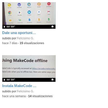
00′ 59″
Dale una oportunidad a los Chromebooks y utiliza un proyector para realizar talleres si no tienes pantallas táctiles
Contenido educativo.
subido por
Felicisimo G.
-
hace 7 dias
-
15
visualizaciones
00′ 59″
Instala MakeCode Arcade para trabajar offline en tu tablet, ordenador, Chromebook
Contenido educativo.
subido por
Felicisimo G.
-
hace una semana
-
14
visualizaciones