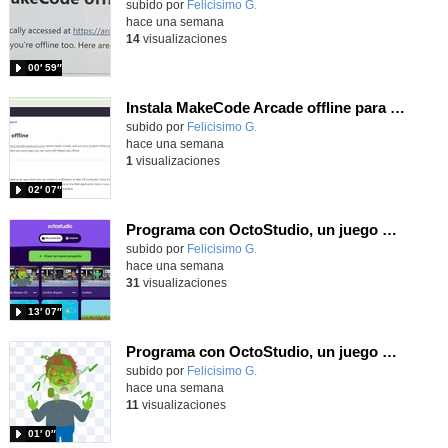
Contenido educativo.
subido por
Felicisimo G.
-
hace una semana
14
visualizaciones
00′ 59″
Instala MakeCode Arcade offline para programar grandes juegos sin necesidad de Internet
Contenido educativo.
subido por
Felicisimo G.
-
hace una semana
1
visualizaciones
02′ 07″
Programa con OctoStudio, un juego de disparos contra Zombies con un cargador basado en el House of the dead
Contenido educativo.
subido por
Felicisimo G.
-
hace una semana
31
visualizaciones
13′ 07″
Programa con OctoStudio, un juego homenajeando al House of the dead con Zombies
Contenido educativo.
subido por
Felicisimo G.
-
hace una semana
11
visualizaciones
01′ 0″