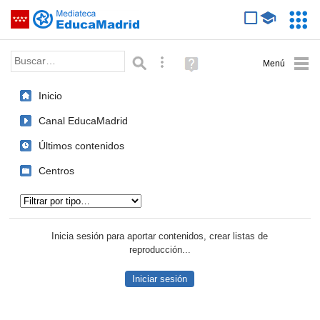
Mediateca de EducaMadrid
Saltar navegación
Servic
Educa
Palabra o frase:
Búsqueda avanzada
Ayuda
(en
ventana
Inicio
nueva)
Canal EducaMadrid
Últimos contenidos
Centros
Tipo de contenido:
Inicia sesión para aportar contenidos, crear listas de
reproducción...
Iniciar sesión