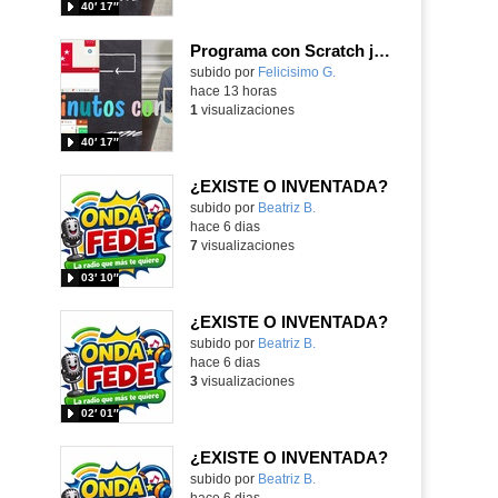
40′ 17″
Programa con Scratch juegos con los partidos del mundial 2026 ganados por España
Contenido educativo.
subido por
Felicisimo G.
-
hace 13 horas
1
visualizaciones
40′ 17″
¿EXISTE O INVENTADA?
Contenido educativo.
subido por
Beatriz B.
-
hace 6 dias
7
visualizaciones
03′ 10″
¿EXISTE O INVENTADA?
Contenido educativo.
subido por
Beatriz B.
-
hace 6 dias
3
visualizaciones
02′ 01″
¿EXISTE O INVENTADA?
Contenido educativo.
subido por
Beatriz B.
-
hace 6 dias