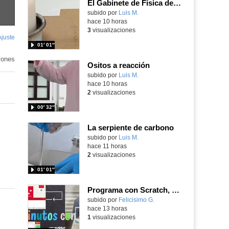
El Gabinete de Física del IES Enrique Tierno Galván de Parla (Curso 25-26)
Contenido educativo.
subido por
Luis M.
-
hace 10 horas
3
visualizaciones
Ajuste
de
01′ 01″
pantalla
iones
Ositos a reacción
Contenido educativo.
subido por
Luis M.
-
hace 10 horas
2
visualizaciones
00′ 32″
La serpiente de carbono
Contenido educativo.
subido por
Luis M.
-
hace 11 horas
2
visualizaciones
01′ 01″
Programa con Scratch, 8 diferentes juegos para vivir la emoción de los partidos de España en el mundial 2026
Contenido educativo.
subido por
Felicisimo G.
-
hace 13 horas
1
visualizaciones