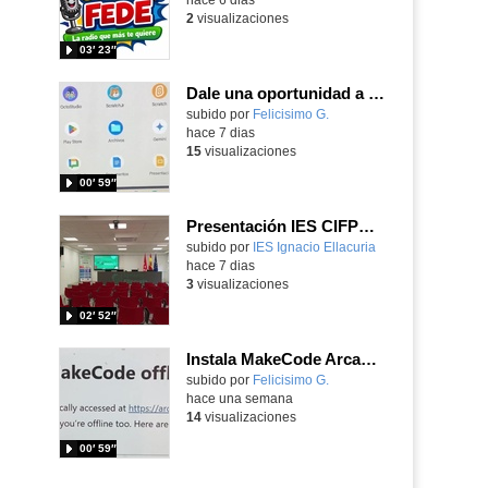
2
visualizaciones
03′ 23″
Dale una oportunidad a los Chromebooks y utiliza un proyector para realizar talleres si no tienes pantallas táctiles
Contenido educativo.
subido por
Felicisimo G.
-
hace 7 dias
15
visualizaciones
00′ 59″
Presentación IES CIFPD Ignacio Ellacuría
Contenido educativo.
subido por
IES Ignacio Ellacuria
-
hace 7 dias
3
visualizaciones
02′ 52″
Instala MakeCode Arcade para trabajar offline en tu tablet, ordenador, Chromebook
Contenido educativo.
subido por
Felicisimo G.
-
hace una semana
14
visualizaciones
00′ 59″