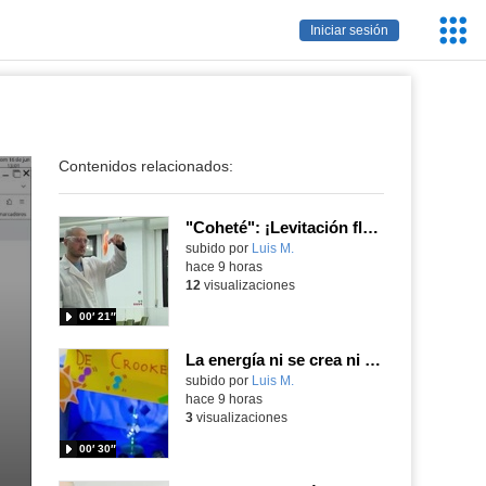
Servic
Iniciar sesión
Educa
Contenidos relacionados:
"Coheté": ¡Levitación flamígera!
Contenido educativo.
subido por
Luis M.
-
hace 9 horas
12
visualizaciones
00′ 21″
La energía ni se crea ni se destruye... ¡se experimenta! El Tierno en la Feria Madrid es Ciencia 2026
Contenido educativo.
subido por
Luis M.
-
hace 9 horas
3
visualizaciones
00′ 30″