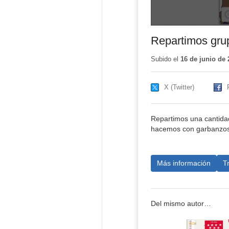
Repartimos grup
Subido el
16 de junio de 
X (Twitter)
Repartimos una cantidad
hacemos con garbanzos p
Más información
T
Del mismo autor…