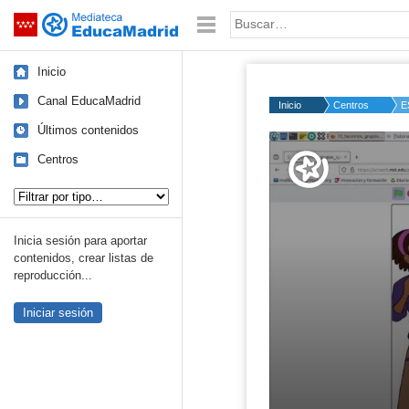
Mediateca de EducaMadrid
Saltar navegación
Palabra o frase:
Inicio
Canal EducaMadrid
Inicio
Centros
E
Últimos contenidos
Volume
50%
Centros
Tipo de contenido:
Inicia sesión para aportar
contenidos, crear listas de
reproducción...
Iniciar sesión