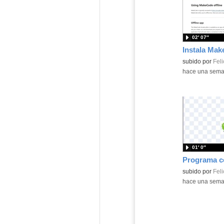
02′ 07″
Contenido educ
subido por
Feli
-
hace una sem
01′ 0″
Contenido educ
subido por
Feli
-
hace una sem