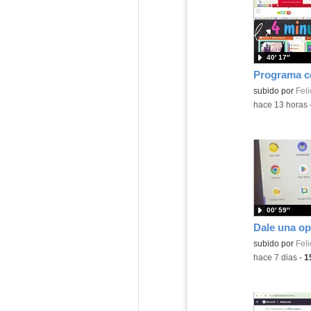
40′ 17″
Contenido educ
subido por
Feli
-
hace 13 horas
00′ 59″
Contenido educ
subido por
Feli
-
hace 7 dias
-
1