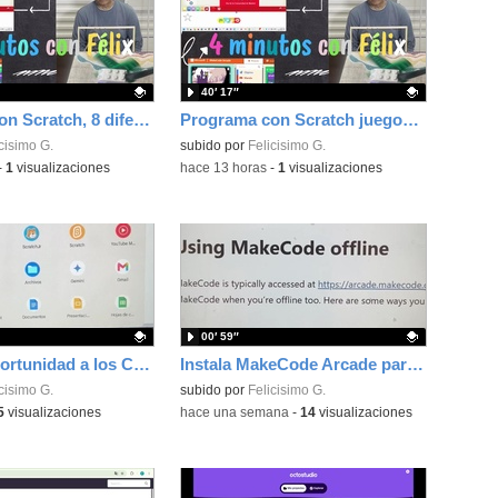
40′ 17″
Programa con Scratch, 8 diferentes juegos para vivir la emoción de los partidos de España en el mundial 2026
Programa con Scratch juegos con los partidos del mundial 2026 ganados por España
ativo.
cisimo G.
Contenido educativo.
subido por
Felicisimo G.
-
1
visualizaciones
-
hace 13 horas
-
1
visualizaciones
00′ 59″
Dale una oportunidad a los Chromebooks y utiliza un proyector para realizar talleres si no tienes pantallas táctiles
Instala MakeCode Arcade para trabajar offline en tu tablet, ordenador, Chromebook
ativo.
cisimo G.
Contenido educativo.
subido por
Felicisimo G.
5
visualizaciones
-
hace una semana
-
14
visualizaciones