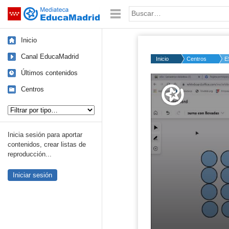
Mediateca de EducaMadrid
Saltar navegación
Palabra o frase:
Inicio
Canal EducaMadrid
Inicio
Centros
E
Últimos contenidos
Volume
50%
Centros
Tipo de contenido:
Inicia sesión para aportar
contenidos, crear listas de
reproducción...
Iniciar sesión