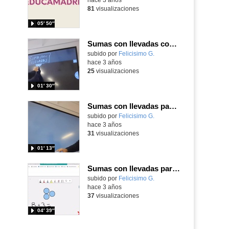
81
visualizaciones
05′ 50″
Sumas con llevadas con las nuevas pantallas táctiles
Contenido educativo.
subido por
Felicisimo G.
-
hace 3 años
25
visualizaciones
01′ 30″
Sumas con llevadas pantalla táctil
Contenido educativo.
subido por
Felicisimo G.
-
hace 3 años
31
visualizaciones
01′ 13″
Sumas con llevadas para eXe
Contenido educativo.
subido por
Felicisimo G.
-
hace 3 años
37
visualizaciones
04′ 39″