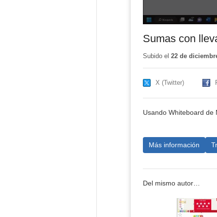
Sumas con llev
Subido el
22 de diciembr
X (Twitter)
Usando Whiteboard de M
Más información
T
Del mismo autor…