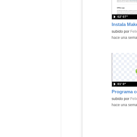
02′ 07″
Contenido educ
subido por
Feli
-
hace una sem
01′ 0″
Contenido educ
subido por
Feli
-
hace una sem