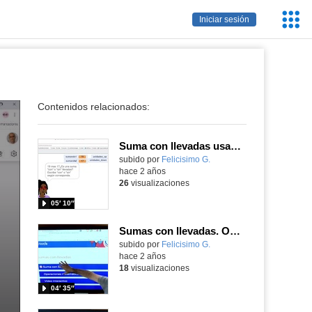
Servic
Iniciar sesión
Educa
Contenidos relacionados:
Suma con llevadas usando Scratch
Contenido educativo.
subido por
Felicisimo G.
-
hace 2 años
26
visualizaciones
05′ 10″
Sumas con llevadas. ODE presentado con la cam de pantalla táctil TTL
Contenido educativo.
subido por
Felicisimo G.
-
hace 2 años
18
visualizaciones
04′ 35″