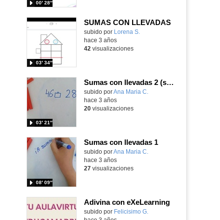
00′ 28″
SUMAS CON LLEVADAS
Contenido educativo.
subido por
Lorena S.
-
hace 3 años
42
visualizaciones
03′ 34″
Sumas con llevadas 2 (sin material manipulativo)
Contenido educativo.
subido por
Ana Maria C.
-
hace 3 años
20
visualizaciones
03′ 21″
Sumas con llevadas 1
Contenido educativo.
subido por
Ana Maria C.
-
hace 3 años
27
visualizaciones
08′ 09″
Adivina con eXeLearning
Contenido educativo.
subido por
Felicisimo G.
-
hace 3 años