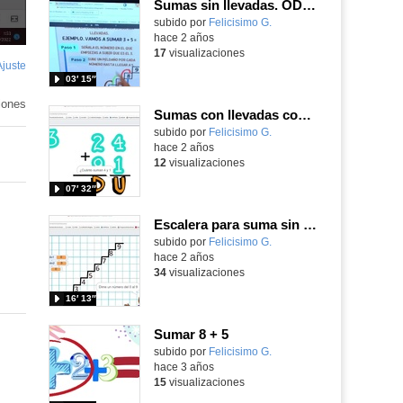
Sumas sin llevadas. ODE presentado con cam de SDI TTL
Contenido educativo.
subido por
Felicisimo G.
-
hace 2 años
17
visualizaciones
Ajuste
de
03′ 15″
pantalla
iones
Sumas con llevadas con Scratch
Contenido educativo.
subido por
Felicisimo G.
-
hace 2 años
12
visualizaciones
07′ 32″
Escalera para suma sin llevadas con Scratch
Contenido educativo.
subido por
Felicisimo G.
-
hace 2 años
34
visualizaciones
16′ 13″
Sumar 8 + 5
Contenido educativo.
subido por
Felicisimo G.
-
hace 3 años
15
visualizaciones