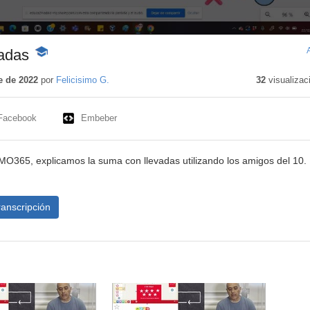
adas
-
Contenido
educativo
e de 2022
por
Felicisimo G.
32
visualizac
Facebook
Embeber
O365, explicamos la suma con llevadas utilizando los amigos del 10.
ranscripción