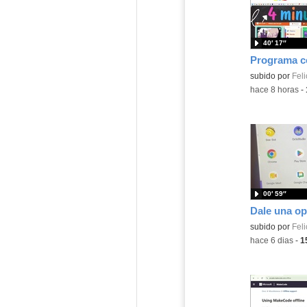
40′ 17″
Contenido educ
subido por
Feli
-
hace 8 horas
-
00′ 59″
Contenido educ
subido por
Feli
-
hace 6 dias
-
1