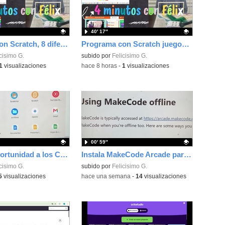
40′ 17″
Programa con Scratch, 8 diferentes juegos para vivir la emoción de los partidos de España en el mundial 2026
Programa con Scratch juegos con los partidos del mundial 2026 ganados por España
ativo.
cisimo G.
Contenido educativo.
subido por
Felicisimo G.
1
visualizaciones
-
hace 8 horas
-
1
visualizaciones
00′ 59″
Dale una oportunidad a los Chromebooks y utiliza un proyector para realizar talleres si no tienes pantallas táctiles
Instala MakeCode Arcade para trabajar offline en tu tablet, ordenador, Chromebook
ativo.
cisimo G.
Contenido educativo.
subido por
Felicisimo G.
5
visualizaciones
-
hace una semana
-
14
visualizaciones