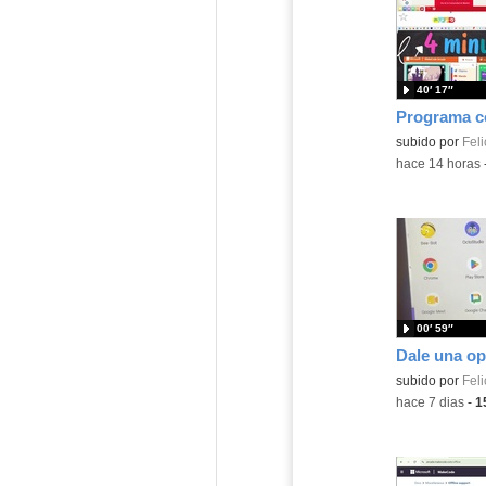
40′ 17″
Contenido educ
subido por
Feli
-
hace 14 horas
00′ 59″
Contenido educ
subido por
Feli
-
hace 7 dias
-
1