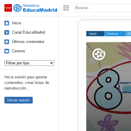
Mediateca de EducaMadrid
Saltar navegación
Palabra o frase:
Inicio
Canal EducaMadrid
Inicio
Centros
E
Últimos contenidos
Volume
50%
Centros
Tipo de contenido:
Inicia sesión para aportar
contenidos, crear listas de
reproducción...
Iniciar sesión