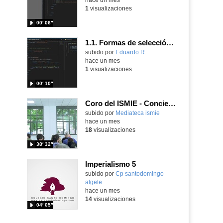
1
visualizaciones
00′ 06″
1.1. Formas de selección del objeto Form 5
Contenido educativo.
subido por
Eduardo R.
-
hace un mes
1
visualizaciones
00′ 10″
Coro del ISMIE - Concierto de fin de curso - 6/5/2026
subido por
Mediateca ismie
-
hace un mes
18
visualizaciones
38′ 32″
Imperialismo 5
Contenido educativo.
subido por
Cp santodomingo
algete
-
hace un mes
14
visualizaciones
04′ 05″