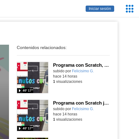
Servic
Iniciar sesión
Educa
Contenidos relacionados:
Programa con Scratch, 8 diferentes juegos para vivir la emoción de los partidos de España en el mundial 2026
Contenido educativo.
subido por
Felicisimo G.
-
hace 14 horas
1
visualizaciones
40′ 17″
Programa con Scratch juegos con los partidos del mundial 2026 ganados por España
Contenido educativo.
subido por
Felicisimo G.
-
hace 14 horas
1
visualizaciones
40′ 17″