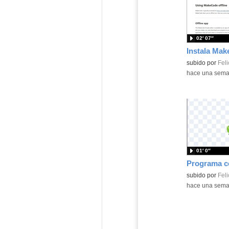
02′ 07″
Contenido educ
subido por
Feli
-
hace una sem
01′ 0″
Contenido educ
subido por
Feli
-
hace una sem