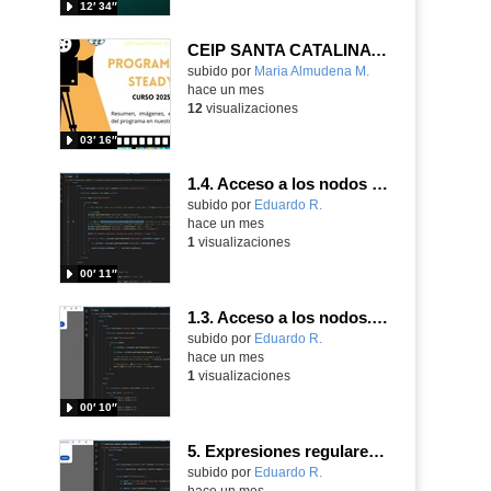
12′ 34″
CEIP SANTA CATALINA PROGRAMA READY, STEADY, GO! 2025-26
Contenido educativo.
subido por
Maria Almudena M.
-
hace un mes
12
visualizaciones
03′ 16″
1.4. Acceso a los nodos de tipo atributo. Parte 5.
Contenido educativo.
subido por
Eduardo R.
-
hace un mes
1
visualizaciones
00′ 11″
1.3. Acceso a los nodos. Parte 5.
Contenido educativo.
subido por
Eduardo R.
-
hace un mes
1
visualizaciones
00′ 10″
5. Expresiones regulares y objetos RegExp.
Contenido educativo.
subido por
Eduardo R.
-
hace un mes