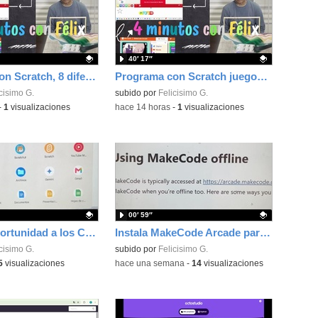
40′ 17″
Programa con Scratch, 8 diferentes juegos para vivir la emoción de los partidos de España en el mundial 2026
Programa con Scratch juegos con los partidos del mundial 2026 ganados por España
ativo.
cisimo G.
Contenido educativo.
subido por
Felicisimo G.
-
1
visualizaciones
-
hace 14 horas
-
1
visualizaciones
00′ 59″
Dale una oportunidad a los Chromebooks y utiliza un proyector para realizar talleres si no tienes pantallas táctiles
Instala MakeCode Arcade para trabajar offline en tu tablet, ordenador, Chromebook
ativo.
cisimo G.
Contenido educativo.
subido por
Felicisimo G.
5
visualizaciones
-
hace una semana
-
14
visualizaciones