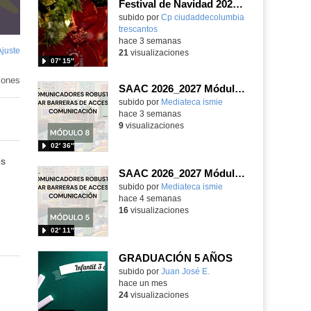
Festival de Navidad 2025-26 - Infantil 5 años
subido por
Cp ciudaddecolumbia
trescantos
-
hace 3 semanas
Ajuste
de
21
visualizaciones
07′ 15″
pantalla
iones
SAAC 2026_2027 Módulo 8
subido por
Mediateca ismie
-
hace 3 semanas
9
visualizaciones
02′ 36″
os
SAAC 2026_2027 Módulo 5
subido por
Mediateca ismie
-
hace 4 semanas
16
visualizaciones
02′ 11″
GRADUACIÓN 5 AÑOS
Contenido educativo.
subido por
Juan José E.
-
hace un mes
24
visualizaciones