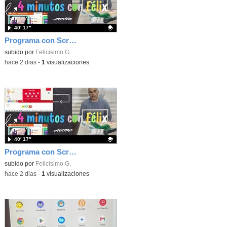
40′ 17″
Programa con Scratch, 8 diferentes juegos para vivir la emoción de los partidos de España en el mundial 2026
Contenido educativo.
subido por
Felicisimo G.
-
hace 2 dias
-
1
visualizaciones
40′ 17″
Programa con Scratch juegos con los partidos del mundial 2026 ganados por España
Contenido educativo.
subido por
Felicisimo G.
-
hace 2 dias
-
1
visualizaciones