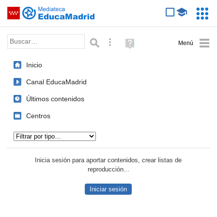
Mediateca de EducaMadrid
Saltar navegación
Servic
Educa
Palabra o frase:
Búsqueda avanzada
Ayuda
(en
ventana
Inicio
nueva)
Canal EducaMadrid
Últimos contenidos
Centros
Tipo de contenido:
Inicia sesión para aportar contenidos, crear listas de
reproducción...
Iniciar sesión