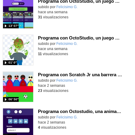
Programa con OctoStudio, un juego de disparos contra Zombies con un cargador basado en el House of the dead
Contenido educativo.
subido por
Felicisimo G.
-
hace una semana
31
visualizaciones
13′ 07″
Programa con OctoStudio, un juego homenajeando al House of the dead con Zombies
Contenido educativo.
subido por
Felicisimo G.
-
hace una semana
11
visualizaciones
01′ 0″
Programa con Scratch Jr una barrera que se desplaza para dar sensación de movimiento
Contenido educativo.
subido por
Felicisimo G.
-
hace 2 semanas
23
visualizaciones
06′ 50″
Programa con Octostudio, una animación utilizando la cámara para una foto y audio y texto para comunicar.
Contenido educativo.
subido por
Felicisimo G.
-
hace 2 semanas
4
visualizaciones