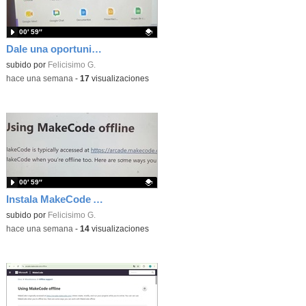
00′ 59″
Dale una oportunidad a los Chromebooks y utiliza un proyector para realizar talleres si no tienes pantallas táctiles
Contenido educativo.
subido por
Felicisimo G.
-
hace una semana
-
17
visualizaciones
00′ 59″
Instala MakeCode Arcade para trabajar offline en tu tablet, ordenador, Chromebook
Contenido educativo.
subido por
Felicisimo G.
-
hace una semana
-
14
visualizaciones