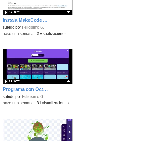
02′ 07″
Instala MakeCode Arcade offline para programar grandes juegos sin necesidad de Internet
Contenido educativo.
subido por
Felicisimo G.
-
hace una semana
-
2
visualizaciones
13′ 07″
Programa con OctoStudio, un juego de disparos contra Zombies con un cargador basado en el House of the dead
Contenido educativo.
subido por
Felicisimo G.
-
hace una semana
-
31
visualizaciones