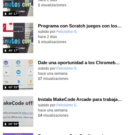
1
visualizaciones
40′ 17″
Programa con Scratch juegos con los partidos del mundial 2026 ganados por España
Contenido educativo.
subido por
Felicisimo G.
-
hace 2 dias
1
visualizaciones
40′ 17″
Dale una oportunidad a los Chromebooks y utiliza un proyector para realizar talleres si no tienes pantallas táctiles
Contenido educativo.
subido por
Felicisimo G.
-
hace una semana
17
visualizaciones
00′ 59″
Instala MakeCode Arcade para trabajar offline en tu tablet, ordenador, Chromebook
Contenido educativo.
subido por
Felicisimo G.
-
hace una semana
14
visualizaciones
00′ 59″