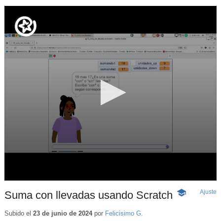
Ajuste
d
Suma con llevadas usando Scratch
-
p
Contenido
educativo
Subido el
23 de junio de 2024
por
Felicisimo G.