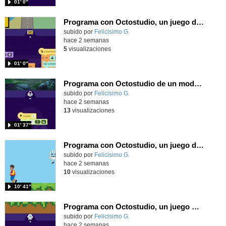
01′ 0″
Programa con Octostudio, un juego de Educación Víal cruzando un paso de cebra.
Contenido educativo.
subido por
Felicisimo G.
-
hace 2 semanas
5
visualizaciones
01′ 0″
Programa con Octostudio de un modo sencillo, offline y gratuito
Contenido educativo.
subido por
Felicisimo G.
-
hace 2 semanas
13
visualizaciones
01′ 37″
Programa con Octostudio, un juego de 4 personajes ganando la copa del mundo saltando y esquivando rivales.
Contenido educativo.
subido por
Felicisimo G.
-
hace 2 semanas
10
visualizaciones
10′ 41″
Programa con Octostudio, un juego moviendo la tablet para ganar con España, el mundial 2026
Contenido educativo.
subido por
Felicisimo G.
-
hace 2 semanas