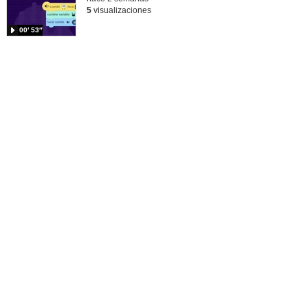
5
visualizaciones
00′ 53″