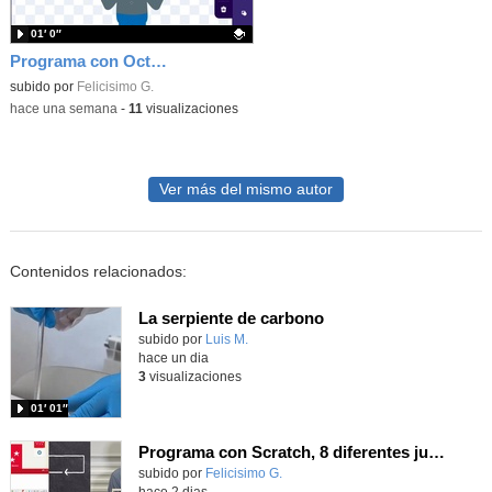
01′ 0″
Programa con OctoStudio, un juego homenajeando al House of the dead con Zombies
Contenido educativo.
subido por
Felicisimo G.
-
hace una semana
-
11
visualizaciones
Ver más del mismo autor
Contenidos relacionados:
La serpiente de carbono
Contenido educativo.
subido por
Luis M.
-
hace un dia
3
visualizaciones
01′ 01″
Programa con Scratch, 8 diferentes juegos para vivir la emoción de los partidos de España en el mundial 2026
Contenido educativo.
subido por
Felicisimo G.
-
hace 2 dias