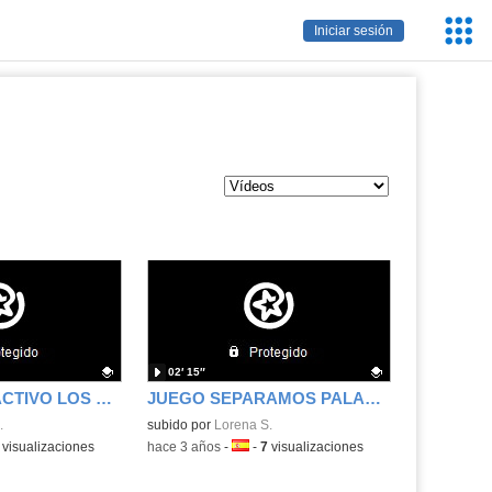
Servic
Iniciar sesión
Educa
02′ 15″
JUEGO INTERACTIVO LOS DINOSAURIOS
JUEGO SEPARAMOS PALABRAS
.
.
Contenido educativo.
subido por
Lorena S.
a:
visualizaciones
-
hace 3 años
-
Idioma:
-
7
visualizaciones