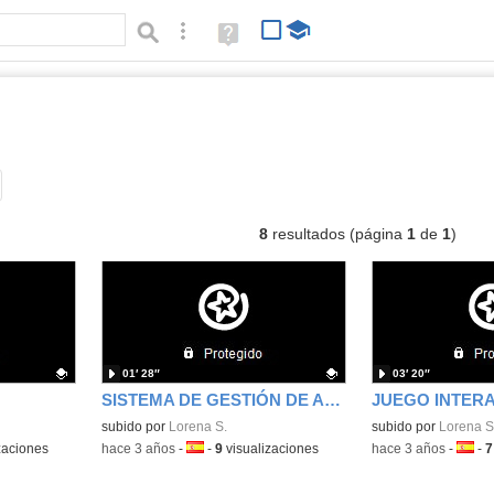
Búsqueda avanzada
Ayuda
(en
ventana
nueva)
ídeos
Tipo de contenido:
8
resultados (página
1
de
1
)
01′ 28″
03′ 20″
SISTEMA DE GESTIÓN DE APRENDIZAJE CLASSROOM
Contenido educativo.
subido por
Lorena S.
Contenido educativo
subido por
Lorena S
zaciones
-
hace 3 años
-
Idioma:
-
9
visualizaciones
-
hace 3 años
-
Idiom
-
7