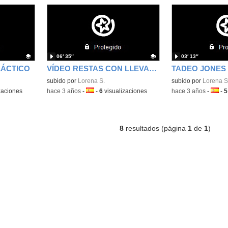
06′ 35″
03′ 13″
LÁCTICO
VÍDEO RESTAS CON LLEVADAS
TADEO JONES 
Contenido educativo.
subido por
Lorena S.
Contenido educativo
subido por
Lorena S
zaciones
-
hace 3 años
-
Idioma:
-
6
visualizaciones
-
hace 3 años
-
Idiom
-
5
8
resultados (página
1
de
1
)