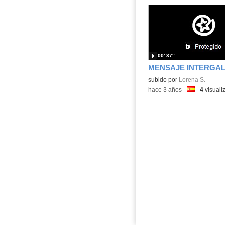
00′ 37″
MENSAJE INTERGA
Contenido educativo.
subido por
Lorena S.
-
hace 3 años
-
Idioma:
-
4
visuali