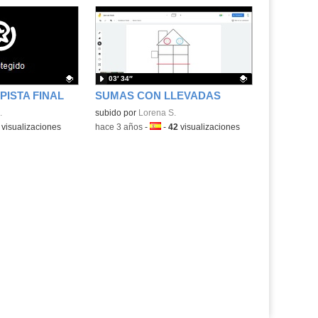
03′ 34″
PISTA FINAL
SUMAS CON LLEVADAS
.
.
Contenido educativo.
subido por
Lorena S.
a:
visualizaciones
-
hace 3 años
-
Idioma:
-
42
visualizaciones