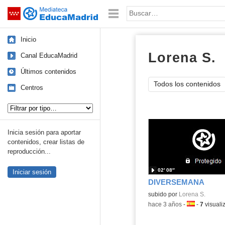
Mediateca de EducaMadrid
Saltar navegación
Palabra o frase:
Inicio
Lorena S.
v
Canal EducaMadrid
Últimos contenidos
Todos los contenidos
Centros
Tipo de contenido:
Inicia sesión para aportar
contenidos, crear listas de
reproducción...
02′ 08″
Iniciar sesión
DIVERSEMANA
Contenido educativo.
subido por
Lorena S.
-
hace 3 años
-
Idioma:
-
7
visuali