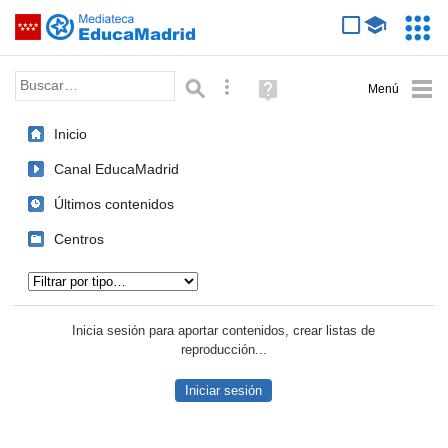
Mediateca de EducaMadrid
Saltar navegación
Servic
Educa
Palabra o frase:
Búsqueda avanzada
Ayuda
(en
ventana
Inicio
nueva)
Canal EducaMadrid
Últimos contenidos
Centros
Tipo de contenido:
Inicia sesión para aportar contenidos, crear listas de
reproducción...
Iniciar sesión