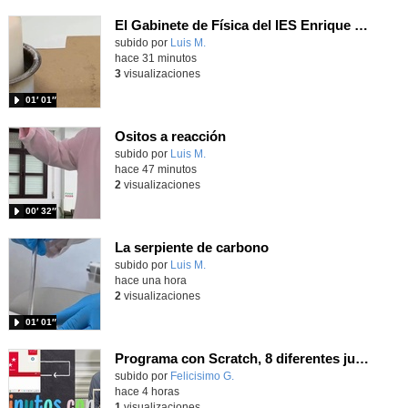
El Gabinete de Física del IES Enrique Tierno Galván de Parla (Curso 25-26)
Contenido educativo.
subido por
Luis M.
-
hace 31 minutos
3
visualizaciones
01′ 01″
Ositos a reacción
Contenido educativo.
subido por
Luis M.
-
hace 47 minutos
2
visualizaciones
00′ 32″
La serpiente de carbono
Contenido educativo.
subido por
Luis M.
-
hace una hora
2
visualizaciones
01′ 01″
Programa con Scratch, 8 diferentes juegos para vivir la emoción de los partidos de España en el mundial 2026
Contenido educativo.
subido por
Felicisimo G.
-
hace 4 horas
1
visualizaciones