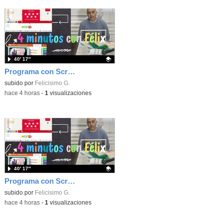
40′ 17″
Programa con Scratch, 8 diferentes juegos para vivir la emoción de los partidos de España en el mundial 2026
Contenido educativo.
subido por
Felicisimo G.
-
hace 4 horas
-
1
visualizaciones
40′ 17″
Programa con Scratch juegos con los partidos del mundial 2026 ganados por España
Contenido educativo.
subido por
Felicisimo G.
-
hace 4 horas
-
1
visualizaciones