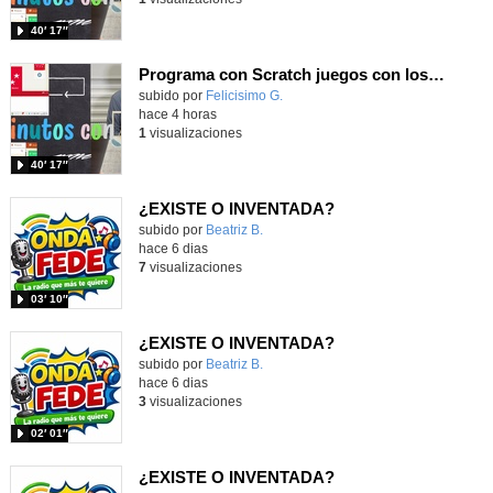
40′ 17″
Programa con Scratch juegos con los partidos del mundial 2026 ganados por España
Contenido educativo.
subido por
Felicisimo G.
-
hace 4 horas
1
visualizaciones
40′ 17″
¿EXISTE O INVENTADA?
Contenido educativo.
subido por
Beatriz B.
-
hace 6 dias
7
visualizaciones
03′ 10″
¿EXISTE O INVENTADA?
Contenido educativo.
subido por
Beatriz B.
-
hace 6 dias
3
visualizaciones
02′ 01″
¿EXISTE O INVENTADA?