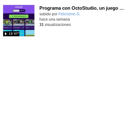
Programa con OctoStudio, un juego de disparos contra Zombies con un cargador basado en el House of the dead
Contenido educativo.
subido por
Felicisimo G.
-
hace una semana
31
visualizaciones
13′ 07″