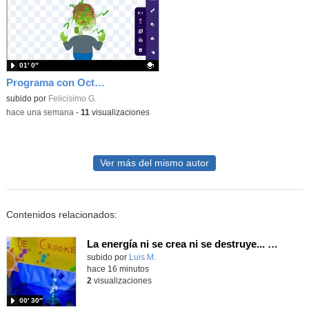
01′ 0″
Programa con OctoStudio, un juego homenajeando al House of the dead con Zombies
Contenido educativo.
subido por
Felicisimo G.
-
hace una semana
-
11
visualizaciones
Ver más del mismo autor
Contenidos relacionados:
La energía ni se crea ni se destruye... ¡se experimenta! El Tierno en la Feria Madrid es Ciencia 2026
Contenido educativo.
subido por
Luis M.
-
hace 16 minutos
2
visualizaciones
00′ 30″