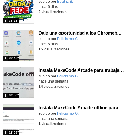
Contenido educativo.
subido por
Beatriz B.
-
hace 6 dias
2
visualizaciones
03′ 23″
Dale una oportunidad a los Chromebooks y utiliza un proyector para realizar talleres si no tienes pantallas táctiles
Contenido educativo.
subido por
Felicisimo G.
-
hace 6 dias
15
visualizaciones
00′ 59″
Instala MakeCode Arcade para trabajar offline en tu tablet, ordenador, Chromebook
Contenido educativo.
subido por
Felicisimo G.
-
hace una semana
14
visualizaciones
00′ 59″
Instala MakeCode Arcade offline para programar grandes juegos sin necesidad de Internet
Contenido educativo.
subido por
Felicisimo G.
-
hace una semana
1
visualizaciones
02′ 07″