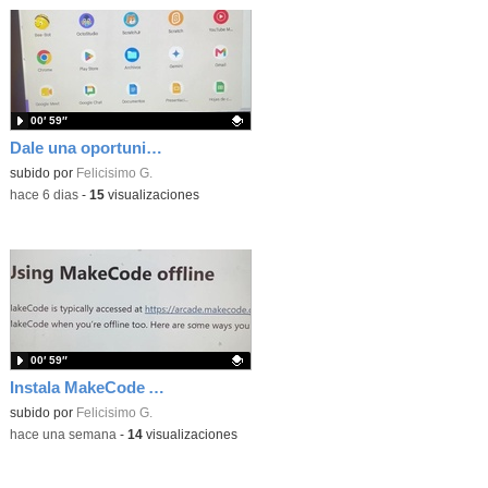
00′ 59″
Dale una oportunidad a los Chromebooks y utiliza un proyector para realizar talleres si no tienes pantallas táctiles
Contenido educativo.
subido por
Felicisimo G.
-
hace 6 dias
-
15
visualizaciones
00′ 59″
Instala MakeCode Arcade para trabajar offline en tu tablet, ordenador, Chromebook
Contenido educativo.
subido por
Felicisimo G.
-
hace una semana
-
14
visualizaciones