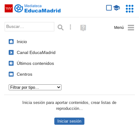
Mediateca de EducaMadrid
Saltar navegación
Servic
Educa
Palabra o frase:
Búsqueda avanzada
Ayuda
(en
ventana
Inicio
nueva)
Canal EducaMadrid
Últimos contenidos
Centros
Tipo de contenido:
Inicia sesión para aportar contenidos, crear listas de
reproducción...
Iniciar sesión