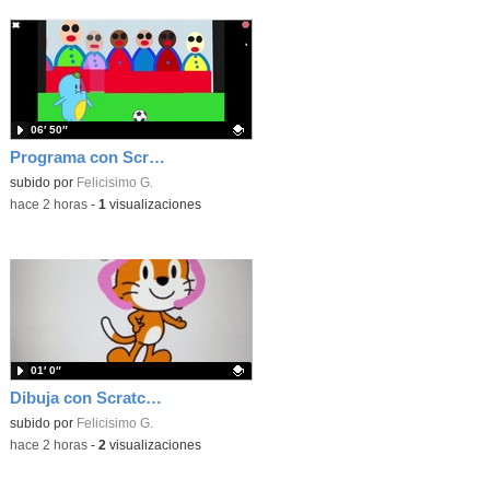
06′ 50″
Programa con Scratch unas gradas para que produzca el efecto de desplazamiento.
Contenido educativo.
subido por
Felicisimo G.
-
hace 2 horas
-
1
visualizaciones
01′ 0″
Dibuja con Scratch Jr y usa los bloques de aparecer/desparecer para hacer animaciones
Contenido educativo.
subido por
Felicisimo G.
-
hace 2 horas
-
2
visualizaciones