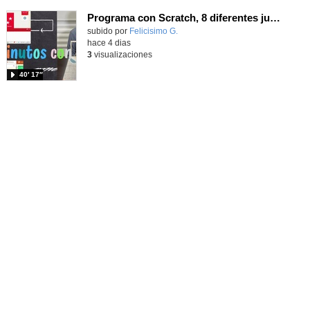
Programa con Scratch, 8 diferentes juegos para vivir la emoción de los partidos de España en el mundial 2026
Contenido educativo.
subido por
Felicisimo G.
-
hace 4 dias
3
visualizaciones
40′ 17″