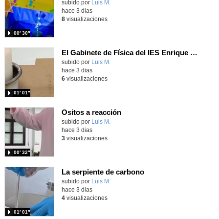
Contenido educativo.
subido por
Luis M.
-
hace 3 dias
8
visualizaciones
00′ 30″
El Gabinete de Física del IES Enrique Tierno Galván de Parla (Curso 25-26)
Contenido educativo.
subido por
Luis M.
-
hace 3 dias
6
visualizaciones
01′ 01″
Ositos a reacción
Contenido educativo.
subido por
Luis M.
-
hace 3 dias
3
visualizaciones
00′ 32″
La serpiente de carbono
Contenido educativo.
subido por
Luis M.
-
hace 3 dias
4
visualizaciones
01′ 01″