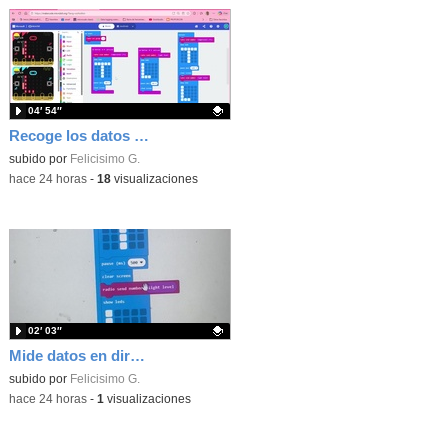
04′ 54″
Recoge los datos en una gráfica programando tu placa microbit con MakeCode y conoce la Tª y nivel de luz en este eclipse
Contenido educativo.
subido por
Felicisimo G.
-
hace 24 horas
-
18
visualizaciones
02′ 03″
Mide datos en directo usando tu placa microbit y programando con MakeCode dos placas conectadas por radio
Contenido educativo.
subido por
Felicisimo G.
-
hace 24 horas
-
1
visualizaciones