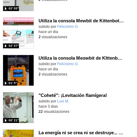
02′ 05″
Utiliza la consola Mewbit de Kittenbot para llevar tus juegos arcade de MakeCode a tu mano
Contenido educativo.
subido por
Felicisimo G.
-
hace un dia
2
visualizaciones
02′ 07″
Utiliza la consola Meowbit de KIttenbot para jugar con tus programas MakeCode Arcade
Contenido educativo.
subido por
Felicisimo G.
-
hace un dia
2
visualizaciones
01′ 0″
"Coheté": ¡Levitación flamígera!
Contenido educativo.
subido por
Luis M.
-
hace 3 dias
22
visualizaciones
00′ 21″
La energía ni se crea ni se destruye... ¡se experimenta! El Tierno en la Feria Madrid es Ciencia 2026