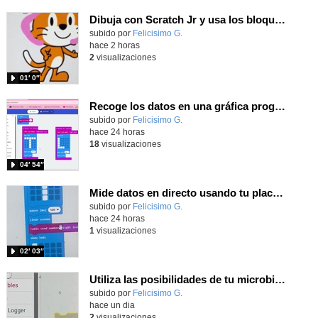
Dibuja con Scratch Jr y usa los bloques de aparecer/desparecer para hacer animaciones
Contenido educativo.
subido por
Felicisimo G.
-
hace 2 horas
2
visualizaciones
01′ 0″
Recoge los datos en una gráfica programando tu placa microbit con MakeCode y conoce la Tª y nivel de luz en este eclipse
Contenido educativo.
subido por
Felicisimo G.
-
hace 24 horas
18
visualizaciones
04′ 54″
Mide datos en directo usando tu placa microbit y programando con MakeCode dos placas conectadas por radio
Contenido educativo.
subido por
Felicisimo G.
-
hace 24 horas
1
visualizaciones
02′ 03″
Utiliza las posibilidades de tu microbit programando com MakeCode para medir temperatura y nivel de luz con Datalogger
Contenido educativo.
subido por
Felicisimo G.
-
hace un dia
2
visualizaciones