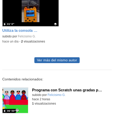
01′ 0″
Utiliza la consola Meowbit de KIttenbot para jugar con tus programas MakeCode Arcade
Contenido educativo.
subido por
Felicisimo G.
-
hace un dia
-
2
visualizaciones
Ver más del mismo autor
Contenidos relacionados:
Programa con Scratch unas gradas para que produzca el efecto de desplazamiento.
Contenido educativo.
subido por
Felicisimo G.
-
hace 2 horas
1
visualizaciones
06′ 50″