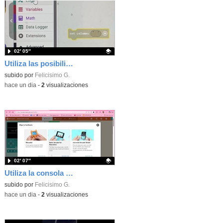
02′ 05″
Utiliza las posibilidades de tu microbit programando com MakeCode para medir temperatura y nivel de luz con Datalogger
Contenido educativo.
subido por
Felicisimo G.
-
hace un dia
-
2
visualizaciones
02′ 07″
Utiliza la consola Mewbit de Kittenbot para llevar tus juegos arcade de MakeCode a tu mano
Contenido educativo.
subido por
Felicisimo G.
-
hace un dia
-
2
visualizaciones