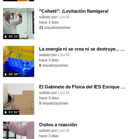
"Coheté": ¡Levitación flamígera!
Contenido educativo.
subido por
Luis M.
-
hace 3 dias
22
visualizaciones
00′ 21″
La energía ni se crea ni se destruye... ¡se experimenta! El Tierno en la Feria Madrid es Ciencia 2026
Contenido educativo.
subido por
Luis M.
-
hace 3 dias
8
visualizaciones
00′ 30″
El Gabinete de Física del IES Enrique Tierno Galván de Parla (Curso 25-26)
Contenido educativo.
subido por
Luis M.
-
hace 3 dias
5
visualizaciones
01′ 01″
Ositos a reacción
Contenido educativo.
subido por
Luis M.
-
hace 3 dias