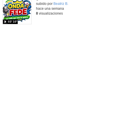
Contenido educativo.
subido por
Beatriz B.
-
hace una semana
8
visualizaciones
03′ 10″