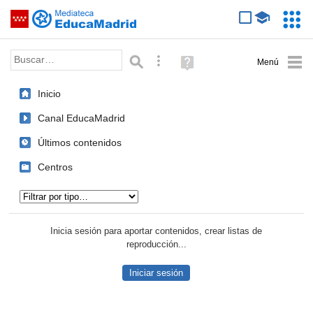
Mediateca de EducaMadrid
Saltar navegación
Servic
Educa
Palabra o frase:
Búsqueda avanzada
Ayuda
(en
ventana
Inicio
nueva)
Canal EducaMadrid
Últimos contenidos
Centros
Tipo de contenido:
Inicia sesión para aportar contenidos, crear listas de
reproducción...
Iniciar sesión