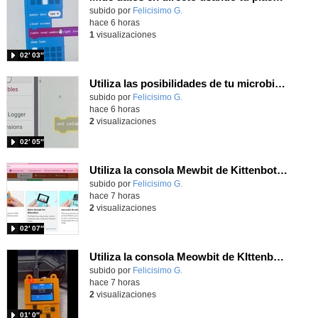
Contenido educativo.
subido por
Felicisimo G.
-
hace 6 horas
1
visualizaciones
02′ 03″
Utiliza las posibilidades de tu microbit programando com MakeCode para medir temperatura y nivel de luz con Datalogger
Contenido educativo.
subido por
Felicisimo G.
-
hace 6 horas
2
visualizaciones
02′ 05″
Utiliza la consola Mewbit de Kittenbot para llevar tus juegos arcade de MakeCode a tu mano
Contenido educativo.
subido por
Felicisimo G.
-
hace 7 horas
2
visualizaciones
02′ 07″
Utiliza la consola Meowbit de KIttenbot para jugar con tus programas MakeCode Arcade
Contenido educativo.
subido por
Felicisimo G.
-
hace 7 horas
2
visualizaciones
01′ 0″