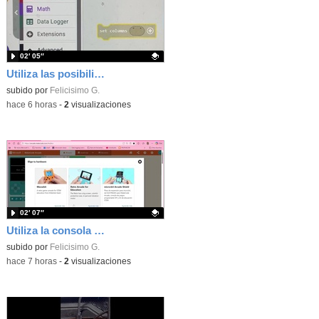
02′ 05″
Utiliza las posibilidades de tu microbit programando com MakeCode para medir temperatura y nivel de luz con Datalogger
Contenido educativo.
subido por
Felicisimo G.
-
hace 6 horas
-
2
visualizaciones
02′ 07″
Utiliza la consola Mewbit de Kittenbot para llevar tus juegos arcade de MakeCode a tu mano
Contenido educativo.
subido por
Felicisimo G.
-
hace 7 horas
-
2
visualizaciones