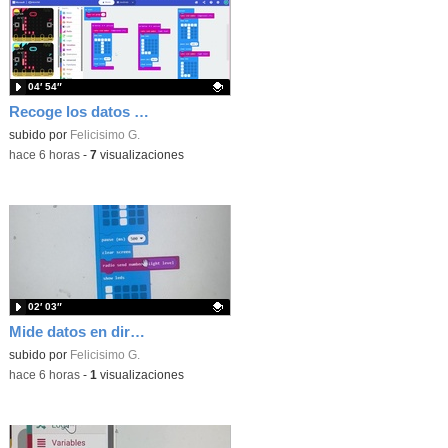
04′ 54″
Recoge los datos en una gráfica programando tu placa microbit con MakeCode y conoce la Tª y nivel de luz en este eclipse
Contenido educativo.
subido por
Felicisimo G.
-
hace 6 horas
-
7
visualizaciones
02′ 03″
Mide datos en directo usando tu placa microbit y programando con MakeCode dos placas conectadas por radio
Contenido educativo.
subido por
Felicisimo G.
-
hace 6 horas
-
1
visualizaciones