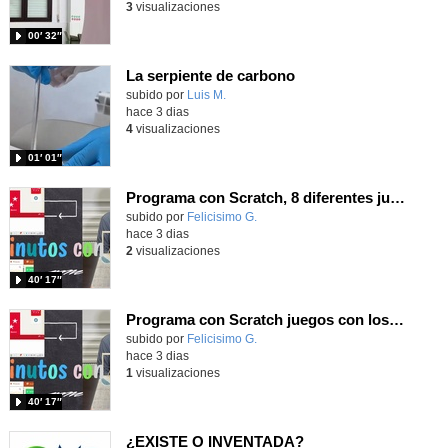
3
visualizaciones
00′ 32″
La serpiente de carbono
Contenido educativo.
subido por
Luis M.
-
hace 3 dias
4
visualizaciones
01′ 01″
Programa con Scratch, 8 diferentes juegos para vivir la emoción de los partidos de España en el mundial 2026
Contenido educativo.
subido por
Felicisimo G.
-
hace 3 dias
2
visualizaciones
40′ 17″
Programa con Scratch juegos con los partidos del mundial 2026 ganados por España
Contenido educativo.
subido por
Felicisimo G.
-
hace 3 dias
1
visualizaciones
40′ 17″
¿EXISTE O INVENTADA?