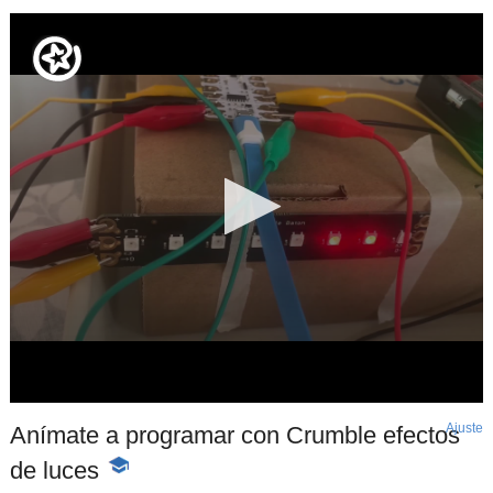
Ajuste
d
Anímate a programar con Crumble efectos
p
de luces
-
Contenido