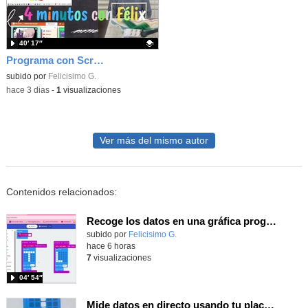
40′ 17″
Programa con Scratch juegos con los partidos del mundial 2026 ganados por España
Contenido educativo.
subido por
Felicisimo G.
-
hace 3 dias
-
1
visualizaciones
Ver más del mismo autor
Contenidos relacionados:
Recoge los datos en una gráfica programando tu placa microbit con MakeCode y conoce la Tª y nivel de luz en este eclipse
Contenido educativo.
subido por
Felicisimo G.
-
hace 6 horas
7
visualizaciones
04′ 54″
Mide datos en directo usando tu placa microbit y programando con MakeCode dos placas conectadas por radio