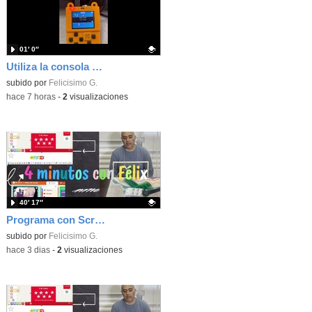
01′ 0″
Utiliza la consola Meowbit de KIttenbot para jugar con tus programas MakeCode Arcade
Contenido educativo.
subido por
Felicisimo G.
-
hace 7 horas
-
2
visualizaciones
40′ 17″
Programa con Scratch, 8 diferentes juegos para vivir la emoción de los partidos de España en el mundial 2026
Contenido educativo.
subido por
Felicisimo G.
-
hace 3 dias
-
2
visualizaciones