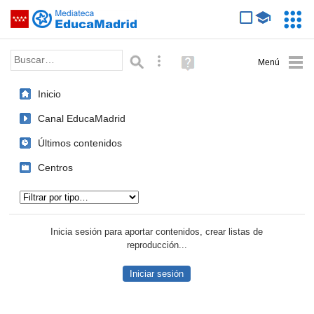
Mediateca de EducaMadrid
Saltar navegación
Servic
Educa
Palabra o frase:
Búsqueda avanzada
Ayuda
(en
ventana
Inicio
nueva)
Canal EducaMadrid
Últimos contenidos
Centros
Tipo de contenido:
Inicia sesión para aportar contenidos, crear listas de
reproducción...
Iniciar sesión