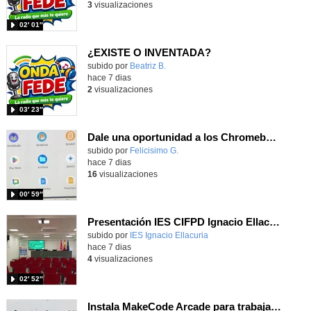
3
visualizaciones
02′ 01″
¿EXISTE O INVENTADA?
Contenido educativo.
subido por
Beatriz B.
-
hace 7 dias
2
visualizaciones
03′ 23″
Dale una oportunidad a los Chromebooks y utiliza un proyector para realizar talleres si no tienes pantallas táctiles
Contenido educativo.
subido por
Felicisimo G.
-
hace 7 dias
16
visualizaciones
00′ 59″
Presentación IES CIFPD Ignacio Ellacuría
Contenido educativo.
subido por
IES Ignacio Ellacuria
-
hace 7 dias
4
visualizaciones
02′ 52″
Instala MakeCode Arcade para trabajar offline en tu tablet, ordenador, Chromebook