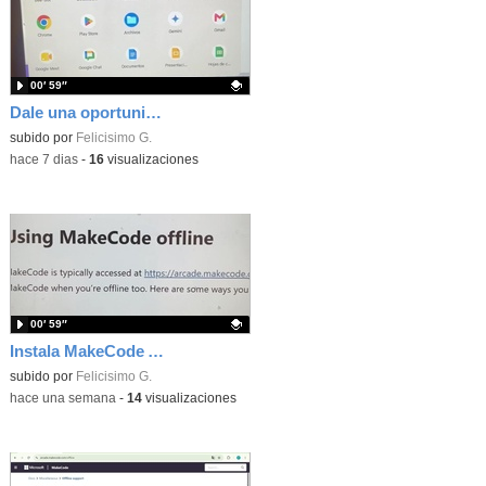
00′ 59″
Dale una oportunidad a los Chromebooks y utiliza un proyector para realizar talleres si no tienes pantallas táctiles
Contenido educativo.
subido por
Felicisimo G.
-
hace 7 dias
-
16
visualizaciones
00′ 59″
Instala MakeCode Arcade para trabajar offline en tu tablet, ordenador, Chromebook
Contenido educativo.
subido por
Felicisimo G.
-
hace una semana
-
14
visualizaciones