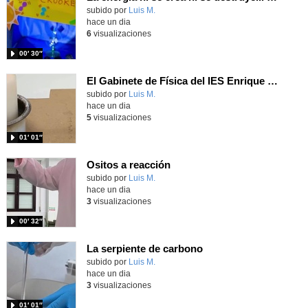
Contenido educativo.
subido por
Luis M.
-
hace un dia
6
visualizaciones
00′ 30″
El Gabinete de Física del IES Enrique Tierno Galván de Parla (Curso 25-26)
Contenido educativo.
subido por
Luis M.
-
hace un dia
5
visualizaciones
01′ 01″
Ositos a reacción
Contenido educativo.
subido por
Luis M.
-
hace un dia
3
visualizaciones
00′ 32″
La serpiente de carbono
Contenido educativo.
subido por
Luis M.
-
hace un dia
3
visualizaciones
01′ 01″