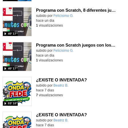
Programa con Scratch, 8 diferentes juegos para vivir la emoción de los partidos de España en el mundial 2026
Contenido educativo.
subido por
Felicisimo G.
-
hace un dia
1
visualizaciones
40′ 17″
Programa con Scratch juegos con los partidos del mundial 2026 ganados por España
Contenido educativo.
subido por
Felicisimo G.
-
hace un dia
1
visualizaciones
40′ 17″
¿EXISTE O INVENTADA?
Contenido educativo.
subido por
Beatriz B.
-
hace 7 dias
7
visualizaciones
03′ 10″
¿EXISTE O INVENTADA?
Contenido educativo.
subido por
Beatriz B.
-
hace 7 dias