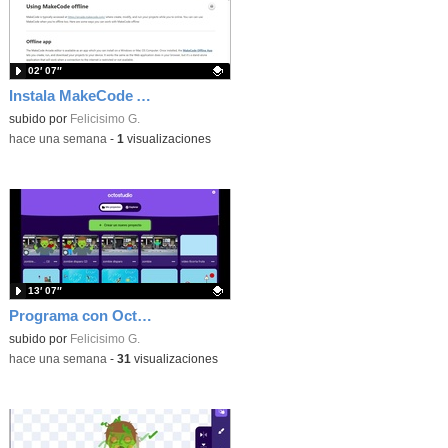
02′ 07″
Instala MakeCode Arcade offline para programar grandes juegos sin necesidad de Internet
Contenido educativo.
subido por
Felicisimo G.
-
hace una semana
-
1
visualizaciones
13′ 07″
Programa con OctoStudio, un juego de disparos contra Zombies con un cargador basado en el House of the dead
Contenido educativo.
subido por
Felicisimo G.
-
hace una semana
-
31
visualizaciones