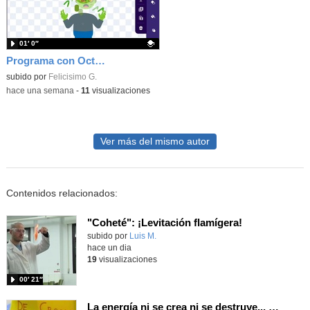
01′ 0″
Programa con OctoStudio, un juego homenajeando al House of the dead con Zombies
Contenido educativo.
subido por
Felicisimo G.
-
hace una semana
-
11
visualizaciones
Ver más del mismo autor
Contenidos relacionados:
"Coheté": ¡Levitación flamígera!
Contenido educativo.
subido por
Luis M.
-
hace un dia
19
visualizaciones
00′ 21″
La energía ni se crea ni se destruye... ¡se experimenta! El Tierno en la Feria Madrid es Ciencia 2026