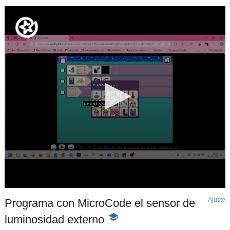
Ajuste
d
Programa con MicroCode el sensor de
p
luminosidad externo
-
Contenido