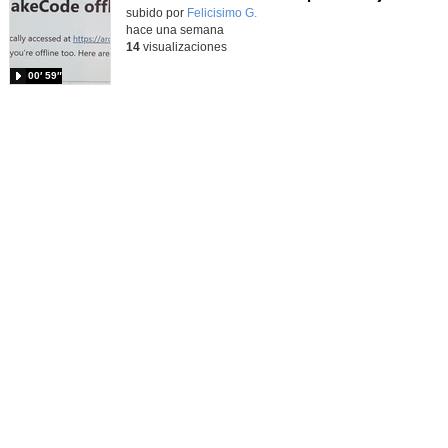
Contenido educativo.
subido por
Felicisimo G.
-
hace una semana
14
visualizaciones
00′ 59″