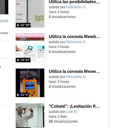
Utiliza las posibilidades de tu microbit programando com MakeCode para medir temperatura y nivel de luz con Datalogger
Contenido educativo.
subido por
Felicisimo G.
-
hace 3 horas
2
visualizaciones
Ajuste
de
02′ 05″
pantalla
iones
Utiliza la consola Mewbit de Kittenbot para llevar tus juegos arcade de MakeCode a tu mano
Contenido educativo.
subido por
Felicisimo G.
-
hace 3 horas
2
visualizaciones
02′ 07″
a
Utiliza la consola Meowbit de KIttenbot para jugar con tus programas MakeCode Arcade
Contenido educativo.
subido por
Felicisimo G.
-
hace 3 horas
2
visualizaciones
01′ 0″
"Coheté": ¡Levitación flamígera!
Contenido educativo.
subido por
Luis M.
-
hace 2 dias
22
visualizaciones