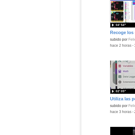
04′ 54″
Contenido educ
subido por
Feli
-
hace 2 horas
-
02′ 05″
Contenido educ
subido por
Feli
-
hace 3 horas
-