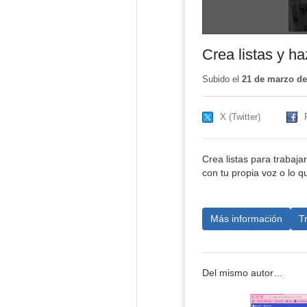
Crea listas y ha
Subido el
21 de marzo de
X (Twitter)
Crea listas para trabaja
con tu propia voz o lo q
Más información
T
Del mismo autor…