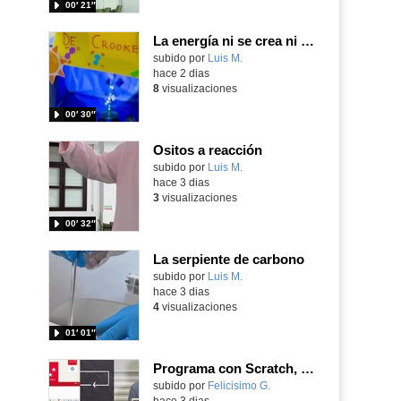
00′ 21″
La energía ni se crea ni se destruye... ¡se experimenta! El Tierno en la Feria Madrid es Ciencia 2026
Contenido educativo.
subido por
Luis M.
-
hace 2 dias
8
visualizaciones
00′ 30″
Ositos a reacción
Contenido educativo.
subido por
Luis M.
-
hace 3 dias
3
visualizaciones
00′ 32″
La serpiente de carbono
Contenido educativo.
subido por
Luis M.
-
hace 3 dias
4
visualizaciones
01′ 01″
Programa con Scratch, 8 diferentes juegos para vivir la emoción de los partidos de España en el mundial 2026
Contenido educativo.
subido por
Felicisimo G.
-
hace 3 dias