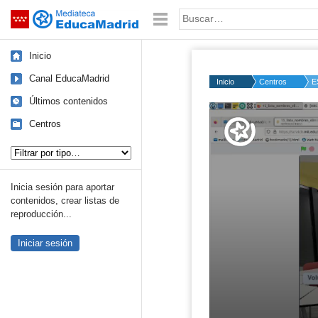
Mediateca de EducaMadrid
Saltar navegación
Palabra o frase:
Inicio
Canal EducaMadrid
Inicio
Centros
E
Últimos contenidos
Volume
50%
Centros
Tipo de contenido:
Inicia sesión para aportar
contenidos, crear listas de
reproducción...
Iniciar sesión