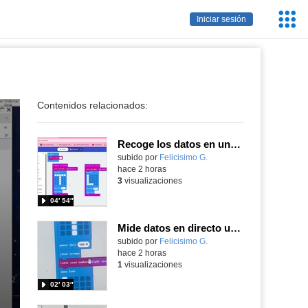
Servic
Iniciar sesión
Educa
Contenidos relacionados:
Recoge los datos en una gráfica programando tu placa microbit con MakeCode y conoce la Tª y nivel de luz en este eclipse
Contenido educativo.
subido por
Felicisimo G.
-
hace 2 horas
3
visualizaciones
04′ 54″
Mide datos en directo usando tu placa microbit y programando con MakeCode dos placas conectadas por radio
Contenido educativo.
subido por
Felicisimo G.
-
hace 2 horas
1
visualizaciones
02′ 03″