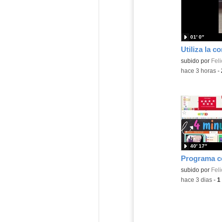
01′ 0″
Contenido educ
subido por
Feli
-
hace 3 horas
-
40′ 17″
Contenido educ
subido por
Feli
-
hace 3 dias
-
1