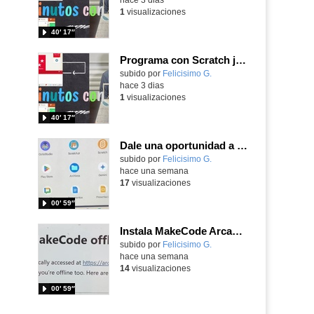
1
visualizaciones
40′ 17″
Programa con Scratch juegos con los partidos del mundial 2026 ganados por España
Contenido educativo.
subido por
Felicisimo G.
-
hace 3 dias
1
visualizaciones
40′ 17″
Dale una oportunidad a los Chromebooks y utiliza un proyector para realizar talleres si no tienes pantallas táctiles
Contenido educativo.
subido por
Felicisimo G.
-
hace una semana
17
visualizaciones
00′ 59″
Instala MakeCode Arcade para trabajar offline en tu tablet, ordenador, Chromebook
Contenido educativo.
subido por
Felicisimo G.
-
hace una semana
14
visualizaciones
00′ 59″