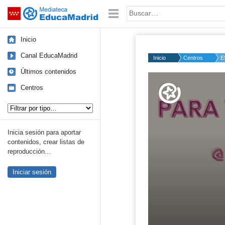
Mediateca de EducaMadrid
Saltar navegación
Palabra o frase:
Inicio
Canal EducaMadrid
Inicio
Centros
E
Últimos contenidos
Volume
50%
Centros
Tipo de contenido:
Inicia sesión para aportar
contenidos, crear listas de
reproducción...
Iniciar sesión