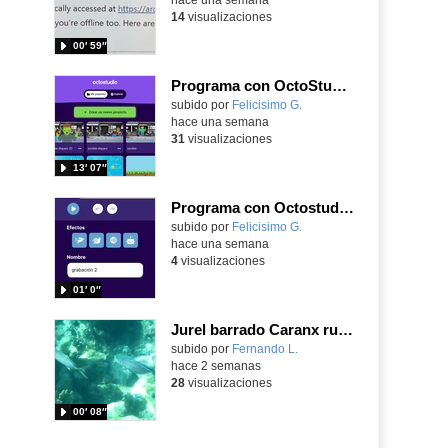
14
visualizaciones
00′ 59″
Programa con OctoStudio, un juego de disparos contra Zombies con un cargador basado en el House of the dead
Contenido educativo.
subido por
Felicisimo G.
-
hace una semana
31
visualizaciones
13′ 07″
Programa con Octostudio, una animación utilizando la cámara para una foto y audio y texto para comunicar.
Contenido educativo.
subido por
Felicisimo G.
-
hace una semana
4
visualizaciones
01′ 0″
Jurel barrado Caranx ruber (Bloch, 1793)
Contenido educativo.
subido por
Fernando L.
-
hace 2 semanas
28
visualizaciones
00′ 08″