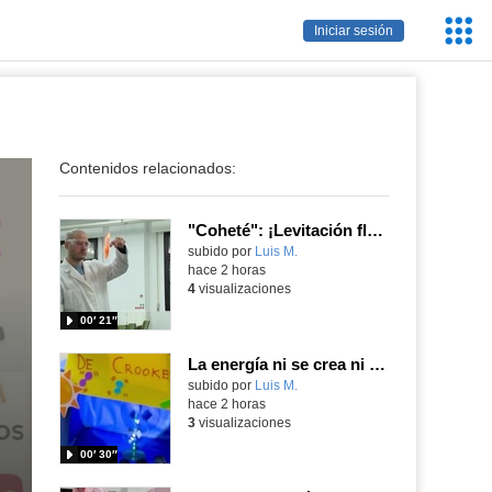
Servic
Iniciar sesión
Educa
Contenidos relacionados:
"Coheté": ¡Levitación flamígera!
Contenido educativo.
subido por
Luis M.
-
hace 2 horas
4
visualizaciones
00′ 21″
La energía ni se crea ni se destruye... ¡se experimenta! El Tierno en la Feria Madrid es Ciencia 2026
Contenido educativo.
subido por
Luis M.
-
hace 2 horas
3
visualizaciones
00′ 30″