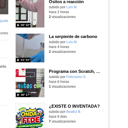
Ositos a reacción
Contenido educativo.
subido por
Luis M.
-
hace 2 horas
2
visualizaciones
Ajuste
de
00′ 32″
pantalla
iones
La serpiente de carbono
Contenido educativo.
subido por
Luis M.
-
hace 4 horas
2
visualizaciones
01′ 01″
irlo
Programa con Scratch, 8 diferentes juegos para vivir la emoción de los partidos de España en el mundial 2026
Contenido educativo.
subido por
Felicisimo G.
-
hace 6 horas
1
visualizaciones
40′ 17″
¿EXISTE O INVENTADA?
Contenido educativo.
subido por
Beatriz B.
-
hace 6 dias
7
visualizaciones