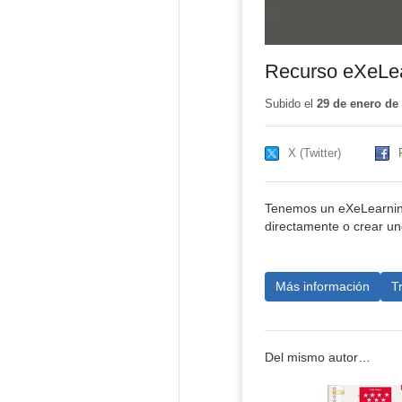
Recurso eXeLear
Subido el
29 de enero de
X (Twitter)
Tenemos un eXeLearning
directamente o crear uno
Más información
T
Del mismo autor…