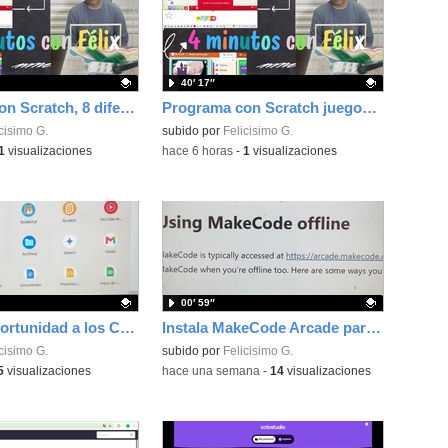
40′ 17″
Programa con Scratch, 8 diferentes juegos para vivir la emoción de los partidos de España en el mundial 2026
Programa con Scratch juegos con los partidos del mundial 2026 ganados por España
ativo.
cisimo G.
Contenido educativo.
subido por
Felicisimo G.
1
visualizaciones
-
hace 6 horas
-
1
visualizaciones
00′ 59″
Dale una oportunidad a los Chromebooks y utiliza un proyector para realizar talleres si no tienes pantallas táctiles
Instala MakeCode Arcade para trabajar offline en tu tablet, ordenador, Chromebook
ativo.
cisimo G.
Contenido educativo.
subido por
Felicisimo G.
5
visualizaciones
-
hace una semana
-
14
visualizaciones