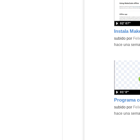
02′ 07″
Contenido educ
subido por
Feli
-
hace una sem
01′ 0″
Contenido educ
subido por
Feli
-
hace una sem