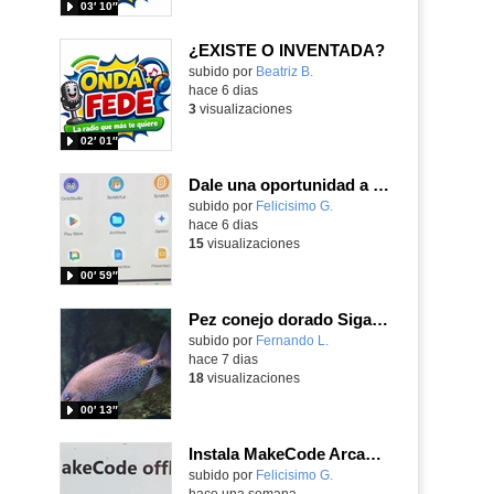
03′ 10″
¿EXISTE O INVENTADA?
Contenido educativo.
subido por
Beatriz B.
-
hace 6 dias
3
visualizaciones
02′ 01″
Dale una oportunidad a los Chromebooks y utiliza un proyector para realizar talleres si no tienes pantallas táctiles
Contenido educativo.
subido por
Felicisimo G.
-
hace 6 dias
15
visualizaciones
00′ 59″
Pez conejo dorado Siganus guttatus (Bloch, 1786)
Contenido educativo.
subido por
Fernando L.
-
hace 7 dias
18
visualizaciones
00′ 13″
Instala MakeCode Arcade para trabajar offline en tu tablet, ordenador, Chromebook
Contenido educativo.
subido por
Felicisimo G.
-
hace una semana