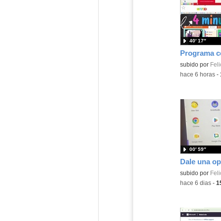
40′ 17″
Contenido educ
subido por
Feli
-
hace 6 horas
-
00′ 59″
Contenido educ
subido por
Feli
-
hace 6 dias
-
1