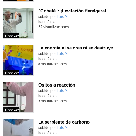
"Coheté": ¡Levitación flamígera!
Contenido educativo.
subido por
Luis M.
-
hace 2 dias
22
visualizaciones
00′ 21″
La energía ni se crea ni se destruye... ¡se experimenta! El Tierno en la Feria Madrid es Ciencia 2026
Contenido educativo.
subido por
Luis M.
-
hace 2 dias
8
visualizaciones
00′ 30″
Ositos a reacción
Contenido educativo.
subido por
Luis M.
-
hace 2 dias
3
visualizaciones
00′ 32″
La serpiente de carbono
Contenido educativo.
subido por
Luis M.
-
hace 3 dias