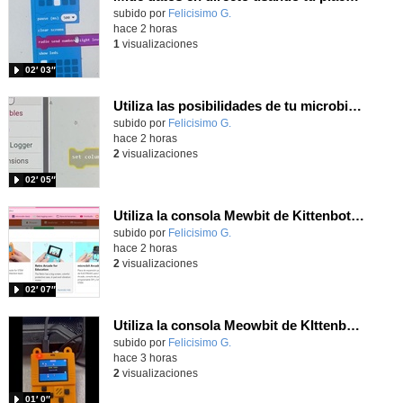
Contenido educativo.
subido por
Felicisimo G.
-
hace 2 horas
1
visualizaciones
02′ 03″
Utiliza las posibilidades de tu microbit programando com MakeCode para medir temperatura y nivel de luz con Datalogger
Contenido educativo.
subido por
Felicisimo G.
-
hace 2 horas
2
visualizaciones
02′ 05″
Utiliza la consola Mewbit de Kittenbot para llevar tus juegos arcade de MakeCode a tu mano
Contenido educativo.
subido por
Felicisimo G.
-
hace 2 horas
2
visualizaciones
02′ 07″
Utiliza la consola Meowbit de KIttenbot para jugar con tus programas MakeCode Arcade
Contenido educativo.
subido por
Felicisimo G.
-
hace 3 horas
2
visualizaciones
01′ 0″