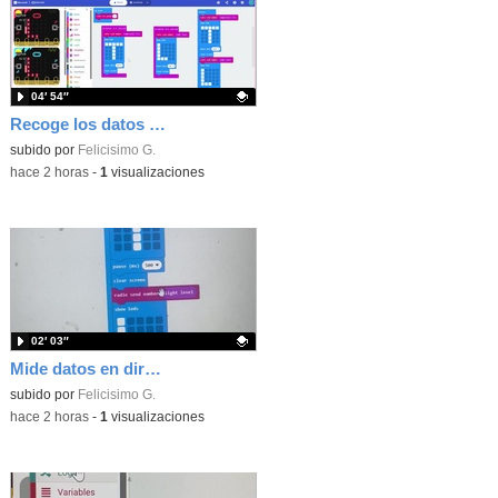
04′ 54″
Recoge los datos en una gráfica programando tu placa microbit con MakeCode y conoce la Tª y nivel de luz en este eclipse
Contenido educativo.
subido por
Felicisimo G.
-
hace 2 horas
-
1
visualizaciones
02′ 03″
Mide datos en directo usando tu placa microbit y programando con MakeCode dos placas conectadas por radio
Contenido educativo.
subido por
Felicisimo G.
-
hace 2 horas
-
1
visualizaciones