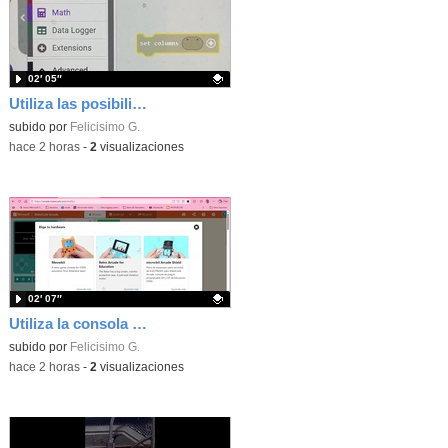
02′ 05″
Utiliza las posibilidades de tu microbit programando com MakeCode para medir temperatura y nivel de luz con Datalogger
Contenido educativo.
subido por
Felicisimo G.
-
hace 2 horas
-
2
visualizaciones
02′ 07″
Utiliza la consola Mewbit de Kittenbot para llevar tus juegos arcade de MakeCode a tu mano
Contenido educativo.
subido por
Felicisimo G.
-
hace 2 horas
-
2
visualizaciones