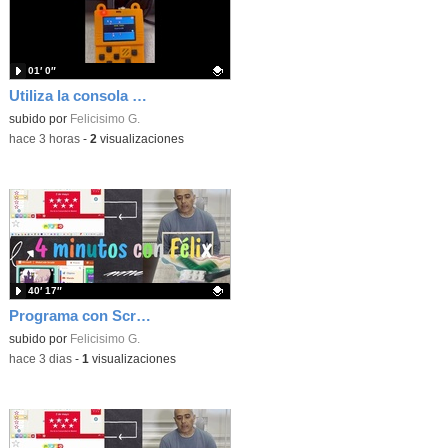
01′ 0″
Utiliza la consola Meowbit de KIttenbot para jugar con tus programas MakeCode Arcade
Contenido educativo.
subido por
Felicisimo G.
-
hace 3 horas
-
2
visualizaciones
40′ 17″
Programa con Scratch, 8 diferentes juegos para vivir la emoción de los partidos de España en el mundial 2026
Contenido educativo.
subido por
Felicisimo G.
-
hace 3 dias
-
1
visualizaciones