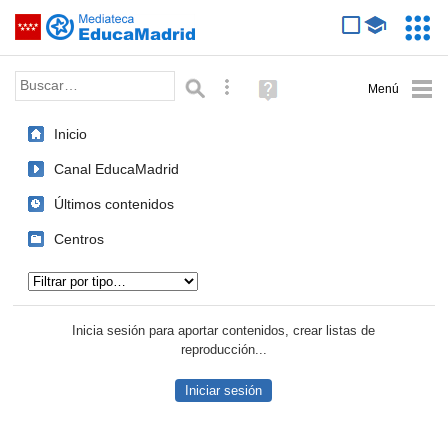
Mediateca de EducaMadrid
Saltar navegación
Servic
Educa
Palabra o frase:
Búsqueda avanzada
Ayuda
(en
ventana
Inicio
nueva)
Canal EducaMadrid
Últimos contenidos
Centros
Tipo de contenido:
Inicia sesión para aportar contenidos, crear listas de
reproducción...
Iniciar sesión