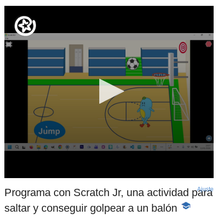
Ajuste
d
Programa con Scratch Jr, una actividad para
p
saltar y conseguir golpear a un balón
-
Contenido