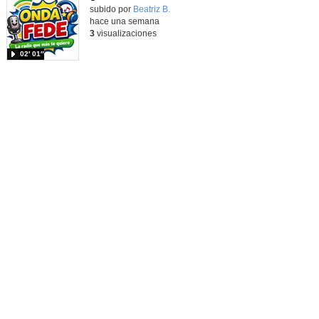
Contenido educativo.
subido por
Beatriz B.
-
hace una semana
3
visualizaciones
02′ 01″