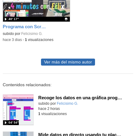
40′ 17″
Programa con Scratch juegos con los partidos del mundial 2026 ganados por España
Contenido educativo.
subido por
Felicisimo G.
-
hace 3 dias
-
1
visualizaciones
Ver más del mismo autor
Contenidos relacionados:
Recoge los datos en una gráfica programando tu placa microbit con MakeCode y conoce la Tª y nivel de luz en este eclipse
Contenido educativo.
subido por
Felicisimo G.
-
hace 2 horas
1
visualizaciones
04′ 54″
Mide datos en directo usando tu placa microbit y programando con MakeCode dos placas conectadas por radio