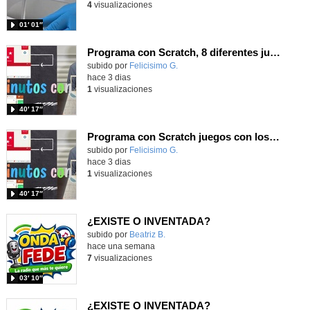
4
visualizaciones
01′ 01″
Programa con Scratch, 8 diferentes juegos para vivir la emoción de los partidos de España en el mundial 2026
Contenido educativo.
subido por
Felicisimo G.
-
hace 3 dias
1
visualizaciones
40′ 17″
Programa con Scratch juegos con los partidos del mundial 2026 ganados por España
Contenido educativo.
subido por
Felicisimo G.
-
hace 3 dias
1
visualizaciones
40′ 17″
¿EXISTE O INVENTADA?
Contenido educativo.
subido por
Beatriz B.
-
hace una semana
7
visualizaciones
03′ 10″
¿EXISTE O INVENTADA?