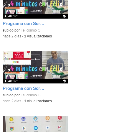
40′ 17″
Programa con Scratch, 8 diferentes juegos para vivir la emoción de los partidos de España en el mundial 2026
Contenido educativo.
subido por
Felicisimo G.
-
hace 2 dias
-
1
visualizaciones
40′ 17″
Programa con Scratch juegos con los partidos del mundial 2026 ganados por España
Contenido educativo.
subido por
Felicisimo G.
-
hace 2 dias
-
1
visualizaciones