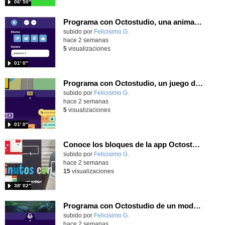
06′ 50″
Programa con Octostudio, una animación utilizando la cámara para una foto y audio y texto para comunicar.
Contenido educativo.
subido por
Felicisimo G.
-
hace 2 semanas
5
visualizaciones
01′ 0″
Programa con Octostudio, un juego de Educación Víal cruzando un paso de cebra.
Contenido educativo.
subido por
Felicisimo G.
-
hace 2 semanas
5
visualizaciones
01′ 0″
Conoce los bloques de la app Octostudio, gratuito, offline y para tu tablet y móvil - Contenido educativo
Contenido educativo.
subido por
Felicisimo G.
-
hace 2 semanas
15
visualizaciones
38′ 02″
Programa con Octostudio de un modo sencillo, offline y gratuito
Contenido educativo.
subido por
Felicisimo G.
-
hace 2 semanas