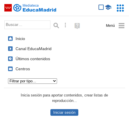
Mediateca de EducaMadrid
Saltar navegación
Servic
Educa
Palabra o frase:
Búsqueda avanzada
Ayuda
(en
ventana
Inicio
nueva)
Canal EducaMadrid
Últimos contenidos
Centros
Tipo de contenido:
Inicia sesión para aportar contenidos, crear listas de
reproducción...
Iniciar sesión