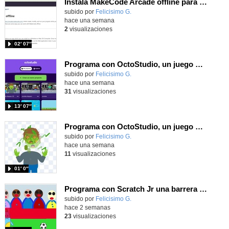
Instala MakeCode Arcade offline para programar grandes juegos sin necesidad de Internet
Contenido educativo.
subido por
Felicisimo G.
-
hace una semana
2
visualizaciones
02′ 07″
Programa con OctoStudio, un juego de disparos contra Zombies con un cargador basado en el House of the dead
Contenido educativo.
subido por
Felicisimo G.
-
hace una semana
31
visualizaciones
13′ 07″
Programa con OctoStudio, un juego homenajeando al House of the dead con Zombies
Contenido educativo.
subido por
Felicisimo G.
-
hace una semana
11
visualizaciones
01′ 0″
Programa con Scratch Jr una barrera que se desplaza para dar sensación de movimiento
Contenido educativo.
subido por
Felicisimo G.
-
hace 2 semanas
23
visualizaciones