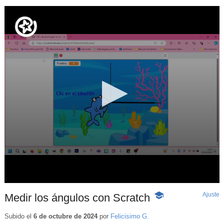
Ajuste
d
Medir los ángulos con Scratch
-
p
Contenido
educativo
Subido el
6 de octubre de 2024
por
Felicisimo G.