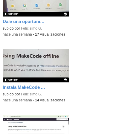
00′ 59″
Dale una oportunidad a los Chromebooks y utiliza un proyector para realizar talleres si no tienes pantallas táctiles
Contenido educativo.
subido por
Felicisimo G.
-
hace una semana
-
17
visualizaciones
00′ 59″
Instala MakeCode Arcade para trabajar offline en tu tablet, ordenador, Chromebook
Contenido educativo.
subido por
Felicisimo G.
-
hace una semana
-
14
visualizaciones