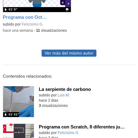
01′ 0″
Programa con OctoStudio, un juego homenajeando al House of the dead con Zombies
Contenido educativo.
subido por
Felicisimo G.
-
hace una semana
-
11
visualizaciones
Ver más del mismo autor
Contenidos relacionados:
La serpiente de carbono
Contenido educativo.
subido por
Luis M.
-
hace 2 dias
3
visualizaciones
01′ 01″
Programa con Scratch, 8 diferentes juegos para vivir la emoción de los partidos de España en el mundial 2026
Contenido educativo.
subido por
Felicisimo G.
-
hace 2 dias