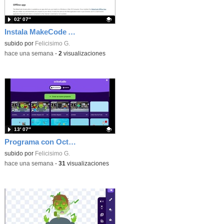
02′ 07″
Instala MakeCode Arcade offline para programar grandes juegos sin necesidad de Internet
Contenido educativo.
subido por
Felicisimo G.
-
hace una semana
-
2
visualizaciones
13′ 07″
Programa con OctoStudio, un juego de disparos contra Zombies con un cargador basado en el House of the dead
Contenido educativo.
subido por
Felicisimo G.
-
hace una semana
-
31
visualizaciones