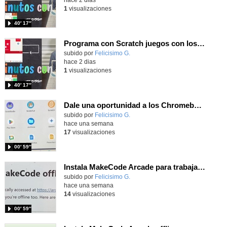
1
visualizaciones
40′ 17″
Programa con Scratch juegos con los partidos del mundial 2026 ganados por España
Contenido educativo.
subido por
Felicisimo G.
-
hace 2 dias
1
visualizaciones
40′ 17″
Dale una oportunidad a los Chromebooks y utiliza un proyector para realizar talleres si no tienes pantallas táctiles
Contenido educativo.
subido por
Felicisimo G.
-
hace una semana
17
visualizaciones
00′ 59″
Instala MakeCode Arcade para trabajar offline en tu tablet, ordenador, Chromebook
Contenido educativo.
subido por
Felicisimo G.
-
hace una semana
14
visualizaciones
00′ 59″