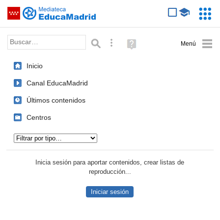
Mediateca de EducaMadrid
Saltar navegación
Servic
Educa
Palabra o frase:
Búsqueda avanzada
Ayuda
(en
ventana
Inicio
nueva)
Canal EducaMadrid
Últimos contenidos
Centros
Tipo de contenido:
Inicia sesión para aportar contenidos, crear listas de
reproducción...
Iniciar sesión