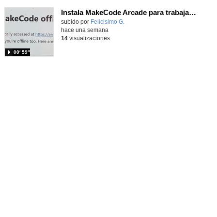
Instala MakeCode Arcade para trabajar offline en tu tablet, ordenador, Chromebook
Contenido educativo.
subido por
Felicisimo G.
-
hace una semana
14
visualizaciones
00′ 59″