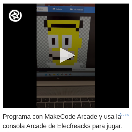
Ajuste
d
Programa con MakeCode Arcade y usa la
p
consola Arcade de Elecfreacks para jugar.