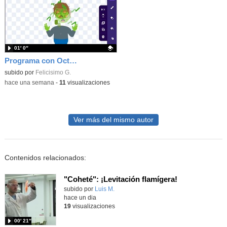
01′ 0″
Programa con OctoStudio, un juego homenajeando al House of the dead con Zombies
Contenido educativo.
subido por
Felicisimo G.
-
hace una semana
-
11
visualizaciones
Ver más del mismo autor
Contenidos relacionados:
"Coheté": ¡Levitación flamígera!
Contenido educativo.
subido por
Luis M.
-
hace un dia
19
visualizaciones
00′ 21″