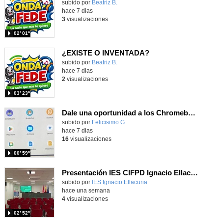
Contenido educativo.
subido por
Beatriz B.
-
hace 7 dias
3
visualizaciones
02′ 01″
¿EXISTE O INVENTADA?
Contenido educativo.
subido por
Beatriz B.
-
hace 7 dias
2
visualizaciones
03′ 23″
Dale una oportunidad a los Chromebooks y utiliza un proyector para realizar talleres si no tienes pantallas táctiles
Contenido educativo.
subido por
Felicisimo G.
-
hace 7 dias
16
visualizaciones
00′ 59″
Presentación IES CIFPD Ignacio Ellacuría
Contenido educativo.
subido por
IES Ignacio Ellacuria
-
hace una semana
4
visualizaciones
02′ 52″