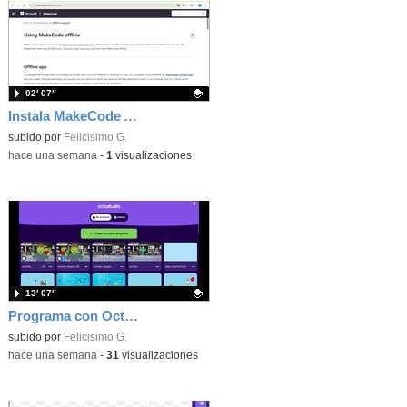
02′ 07″
Instala MakeCode Arcade offline para programar grandes juegos sin necesidad de Internet
Contenido educativo.
subido por
Felicisimo G.
-
hace una semana
-
1
visualizaciones
13′ 07″
Programa con OctoStudio, un juego de disparos contra Zombies con un cargador basado en el House of the dead
Contenido educativo.
subido por
Felicisimo G.
-
hace una semana
-
31
visualizaciones