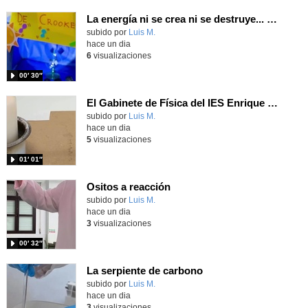
La energía ni se crea ni se destruye... ¡se experimenta! El Tierno en la Feria Madrid es Ciencia 2026
Contenido educativo.
subido por
Luis M.
-
hace un dia
6
visualizaciones
00′ 30″
El Gabinete de Física del IES Enrique Tierno Galván de Parla (Curso 25-26)
Contenido educativo.
subido por
Luis M.
-
hace un dia
5
visualizaciones
01′ 01″
Ositos a reacción
Contenido educativo.
subido por
Luis M.
-
hace un dia
3
visualizaciones
00′ 32″
La serpiente de carbono
Contenido educativo.
subido por
Luis M.
-
hace un dia
3
visualizaciones