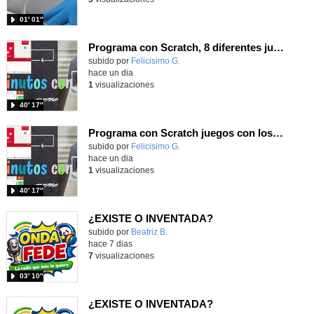
01′ 01″
Programa con Scratch, 8 diferentes juegos para vivir la emoción de los partidos de España en el mundial 2026
Contenido educativo.
subido por
Felicisimo G.
-
hace un dia
1
visualizaciones
40′ 17″
Programa con Scratch juegos con los partidos del mundial 2026 ganados por España
Contenido educativo.
subido por
Felicisimo G.
-
hace un dia
1
visualizaciones
40′ 17″
¿EXISTE O INVENTADA?
Contenido educativo.
subido por
Beatriz B.
-
hace 7 dias
7
visualizaciones
03′ 10″
¿EXISTE O INVENTADA?