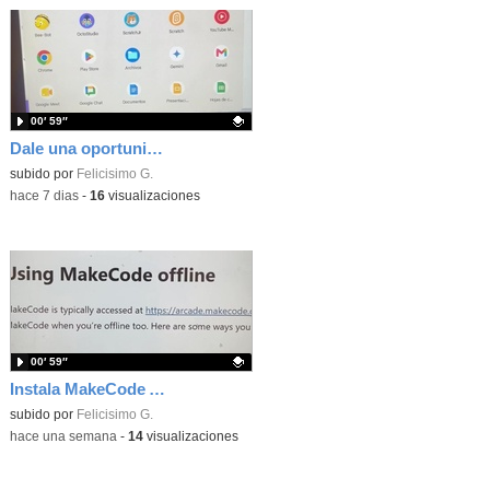
00′ 59″
Dale una oportunidad a los Chromebooks y utiliza un proyector para realizar talleres si no tienes pantallas táctiles
Contenido educativo.
subido por
Felicisimo G.
-
hace 7 dias
-
16
visualizaciones
00′ 59″
Instala MakeCode Arcade para trabajar offline en tu tablet, ordenador, Chromebook
Contenido educativo.
subido por
Felicisimo G.
-
hace una semana
-
14
visualizaciones