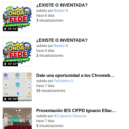
¿EXISTE O INVENTADA?
Contenido educativo.
subido por
Beatriz B.
-
hace 6 dias
3
visualizaciones
02′ 01″
¿EXISTE O INVENTADA?
Contenido educativo.
subido por
Beatriz B.
-
hace 6 dias
2
visualizaciones
03′ 23″
Dale una oportunidad a los Chromebooks y utiliza un proyector para realizar talleres si no tienes pantallas táctiles
Contenido educativo.
subido por
Felicisimo G.
-
hace 7 dias
15
visualizaciones
00′ 59″
Presentación IES CIFPD Ignacio Ellacuría
Contenido educativo.
subido por
IES Ignacio Ellacuria
-
hace 7 dias
3
visualizaciones