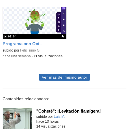
01′ 0″
Programa con OctoStudio, un juego homenajeando al House of the dead con Zombies
Contenido educativo.
subido por
Felicisimo G.
-
hace una semana
-
11
visualizaciones
Ver más del mismo autor
Contenidos relacionados:
"Coheté": ¡Levitación flamígera!
Contenido educativo.
subido por
Luis M.
-
hace 13 horas
14
visualizaciones