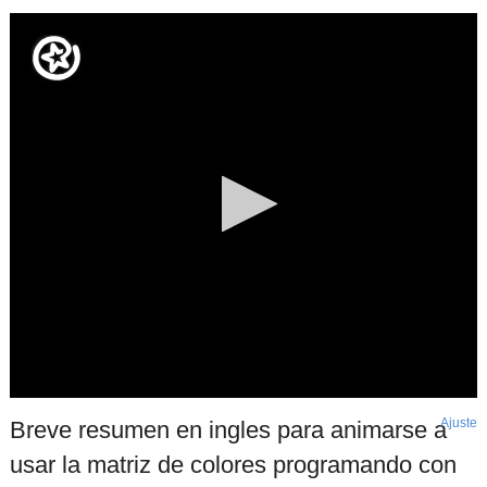
Ajuste
d
Breve resumen en ingles para animarse a
p
usar la matriz de colores programando con