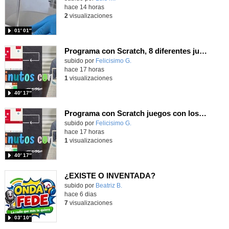
hace 14 horas
2
visualizaciones
01′ 01″
Programa con Scratch, 8 diferentes juegos para vivir la emoción de los partidos de España en el mundial 2026
Contenido educativo.
subido por
Felicisimo G.
-
hace 17 horas
1
visualizaciones
40′ 17″
Programa con Scratch juegos con los partidos del mundial 2026 ganados por España
Contenido educativo.
subido por
Felicisimo G.
-
hace 17 horas
1
visualizaciones
40′ 17″
¿EXISTE O INVENTADA?
Contenido educativo.
subido por
Beatriz B.
-
hace 6 dias
7
visualizaciones
03′ 10″