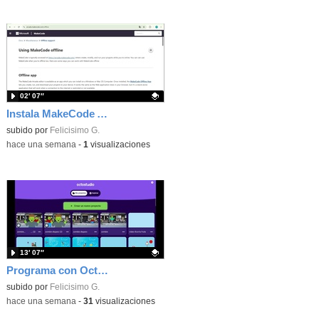
02′ 07″
Instala MakeCode Arcade offline para programar grandes juegos sin necesidad de Internet
Contenido educativo.
subido por
Felicisimo G.
-
hace una semana
-
1
visualizaciones
13′ 07″
Programa con OctoStudio, un juego de disparos contra Zombies con un cargador basado en el House of the dead
Contenido educativo.
subido por
Felicisimo G.
-
hace una semana
-
31
visualizaciones