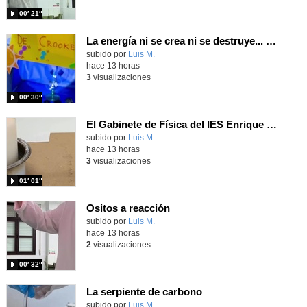
00′ 21″
La energía ni se crea ni se destruye... ¡se experimenta! El Tierno en la Feria Madrid es Ciencia 2026
Contenido educativo.
subido por
Luis M.
-
hace 13 horas
3
visualizaciones
00′ 30″
El Gabinete de Física del IES Enrique Tierno Galván de Parla (Curso 25-26)
Contenido educativo.
subido por
Luis M.
-
hace 13 horas
3
visualizaciones
01′ 01″
Ositos a reacción
Contenido educativo.
subido por
Luis M.
-
hace 13 horas
2
visualizaciones
00′ 32″
La serpiente de carbono
Contenido educativo.
subido por
Luis M.
-