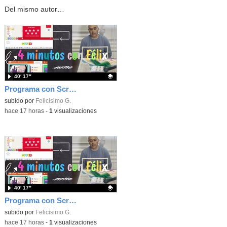
Del mismo autor…
40′ 17″
Programa con Scratch, 8 diferentes juegos para vivir la emoción de los partidos de España en el mundial 2026
Contenido educativo.
subido por
Felicisimo G.
-
hace 17 horas
-
1
visualizaciones
40′ 17″
Programa con Scratch juegos con los partidos del mundial 2026 ganados por España
Contenido educativo.
subido por
Felicisimo G.
-
hace 17 horas
-
1
visualizaciones