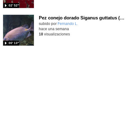
02′ 52″
Pez conejo dorado Siganus guttatus (Bloch, 1786)
Contenido educativo.
subido por
Fernando L.
-
hace una semana
18
visualizaciones
00′ 13″