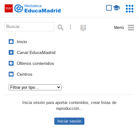
Mediateca de EducaMadrid
Saltar navegación
Servic
Educa
Palabra o frase:
Búsqueda avanzada
Ayuda
(en
ventana
Inicio
nueva)
Canal EducaMadrid
Últimos contenidos
Centros
Tipo de contenido:
Inicia sesión para aportar contenidos, crear listas de
reproducción...
Iniciar sesión