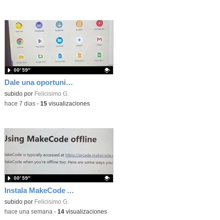
00′ 59″
Dale una oportunidad a los Chromebooks y utiliza un proyector para realizar talleres si no tienes pantallas táctiles
Contenido educativo.
subido por
Felicisimo G.
-
hace 7 dias
-
15
visualizaciones
00′ 59″
Instala MakeCode Arcade para trabajar offline en tu tablet, ordenador, Chromebook
Contenido educativo.
subido por
Felicisimo G.
-
hace una semana
-
14
visualizaciones