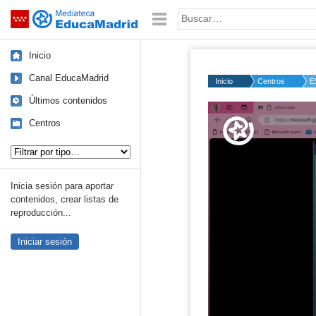
Mediateca de EducaMadrid
Saltar navegación
Palabra o frase:
Inicio
Canal EducaMadrid
Inicio
Centros
E
Últimos contenidos
Volume
50%
Centros
Tipo de contenido:
Inicia sesión para aportar
contenidos, crear listas de
reproducción...
Iniciar sesión