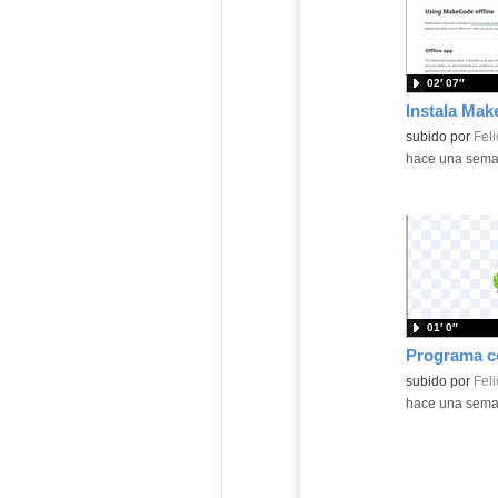
02′ 07″
Contenido educ
subido por
Feli
-
hace una sem
01′ 0″
Contenido educ
subido por
Feli
-
hace una sem