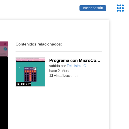
Servic
Iniciar sesión
Educa
Contenidos relacionados:
Programa con MicroCode tu placa micro:bit para hacer un cronómetro
Contenido educativo.
subido por
Felicisimo G.
-
hace 2 años
13
visualizaciones
04′ 25″