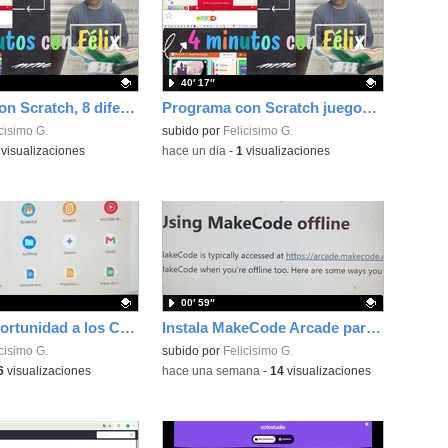
40′ 17″
Programa con Scratch, 8 diferentes juegos para vivir la emoción de los partidos de España en el mundial 2026
Programa con Scratch juegos con los partidos del mundial 2026 ganados por España
ativo.
cisimo G.
Contenido educativo.
subido por
Felicisimo G.
visualizaciones
-
hace un dia
-
1
visualizaciones
00′ 59″
Dale una oportunidad a los Chromebooks y utiliza un proyector para realizar talleres si no tienes pantallas táctiles
Instala MakeCode Arcade para trabajar offline en tu tablet, ordenador, Chromebook
ativo.
cisimo G.
Contenido educativo.
subido por
Felicisimo G.
6
visualizaciones
-
hace una semana
-
14
visualizaciones