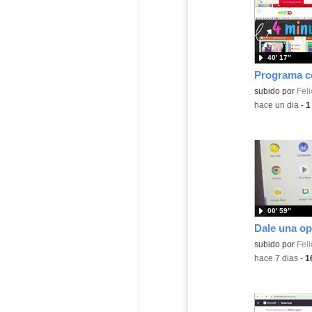
40′ 17″
Contenido educ
subido por
Feli
-
hace un dia
-
1
00′ 59″
Contenido educ
subido por
Feli
-
hace 7 dias
-
1