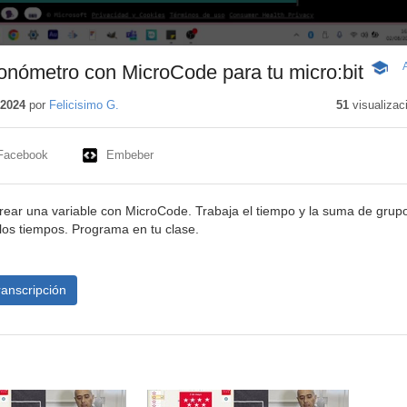
onómetro con MicroCode para tu micro:bit
-
Conte
educat
 2024
por
Felicisimo G.
51
visualizac
Facebook
Embeber
 crear una variable con MicroCode. Trabaja el tiempo y la suma de grup
 los tiempos. Programa en tu clase.
ranscripción