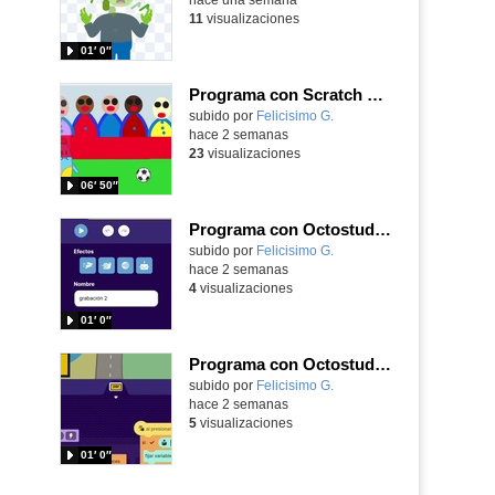
11
visualizaciones
01′ 0″
Programa con Scratch Jr una barrera que se desplaza para dar sensación de movimiento
Contenido educativo.
subido por
Felicisimo G.
-
hace 2 semanas
23
visualizaciones
06′ 50″
Programa con Octostudio, una animación utilizando la cámara para una foto y audio y texto para comunicar.
Contenido educativo.
subido por
Felicisimo G.
-
hace 2 semanas
4
visualizaciones
01′ 0″
Programa con Octostudio, un juego de Educación Víal cruzando un paso de cebra.
Contenido educativo.
subido por
Felicisimo G.
-
hace 2 semanas
5
visualizaciones
01′ 0″