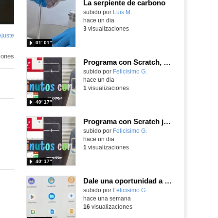
La serpiente de carbono
Contenido educativo.
subido por
Luis M.
-
hace un dia
3
visualizaciones
Ajuste
de
01′ 01″
pantalla
iones
Programa con Scratch, 8 diferentes juegos para vivir la emoción de los partidos de España en el mundial 2026
Contenido educativo.
subido por
Felicisimo G.
-
hace un dia
1
visualizaciones
40′ 17″
Programa con Scratch juegos con los partidos del mundial 2026 ganados por España
Contenido educativo.
subido por
Felicisimo G.
-
hace un dia
1
visualizaciones
40′ 17″
Dale una oportunidad a los Chromebooks y utiliza un proyector para realizar talleres si no tienes pantallas táctiles
Contenido educativo.
subido por
Felicisimo G.
-
hace una semana
16
visualizaciones