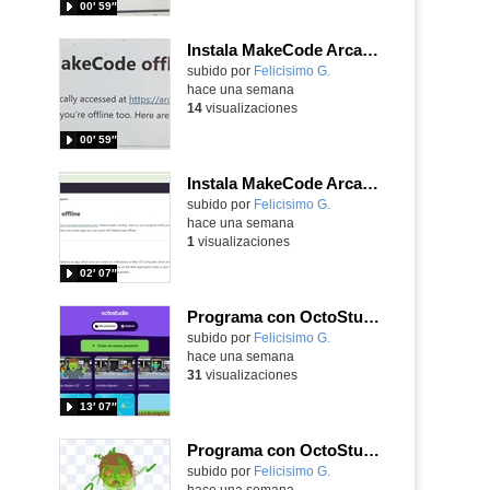
00′ 59″
Instala MakeCode Arcade para trabajar offline en tu tablet, ordenador, Chromebook
Contenido educativo.
subido por
Felicisimo G.
-
hace una semana
14
visualizaciones
00′ 59″
Instala MakeCode Arcade offline para programar grandes juegos sin necesidad de Internet
Contenido educativo.
subido por
Felicisimo G.
-
hace una semana
1
visualizaciones
02′ 07″
Programa con OctoStudio, un juego de disparos contra Zombies con un cargador basado en el House of the dead
Contenido educativo.
subido por
Felicisimo G.
-
hace una semana
31
visualizaciones
13′ 07″
Programa con OctoStudio, un juego homenajeando al House of the dead con Zombies
Contenido educativo.
subido por
Felicisimo G.
-
hace una semana