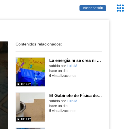
Servic
Iniciar sesión
Educa
Contenidos relacionados:
La energía ni se crea ni se destruye... ¡se experimenta! El Tierno en la Feria Madrid es Ciencia 2026
Contenido educativo.
subido por
Luis M.
-
hace un dia
6
visualizaciones
00′ 30″
El Gabinete de Física del IES Enrique Tierno Galván de Parla (Curso 25-26)
Contenido educativo.
subido por
Luis M.
-
hace un dia
5
visualizaciones
01′ 01″