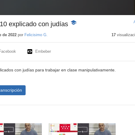
10 explicado con judías
-
Contenido
educativo
e de 2022
por
Felicisimo G.
17
visualizac
Facebook
Embeber
licados con judías para trabajar en clase manipulativamente.
ranscripción