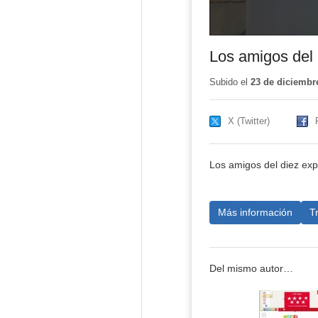
Los amigos del 
Subido el
23 de diciembr
X (Twitter)
Los amigos del diez exp
Más información
T
Del mismo autor…