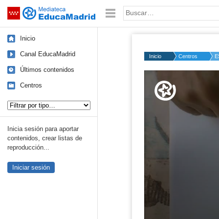
Mediateca de EducaMadrid
Saltar navegación
Palabra o frase:
Inicio
Canal EducaMadrid
Inicio
Centros
E
Últimos contenidos
Volume
50%
Centros
Tipo de contenido:
Inicia sesión para aportar
contenidos, crear listas de
reproducción...
Iniciar sesión