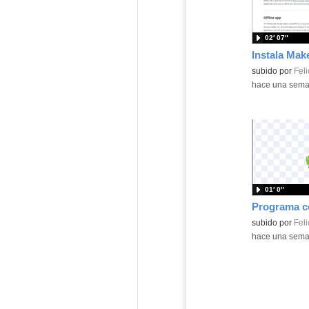
02′ 07″
Contenido educ
subido por
Feli
-
hace una sem
01′ 0″
Contenido educ
subido por
Feli
-
hace una sem