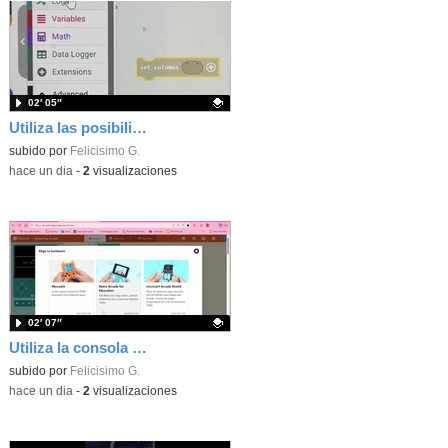
02′ 05″
Utiliza las posibilidades de tu microbit programando com MakeCode para medir temperatura y nivel de luz con Datalogger
Contenido educativo.
subido por
Felicisimo G.
-
hace un dia
-
2
visualizaciones
02′ 07″
Utiliza la consola Mewbit de Kittenbot para llevar tus juegos arcade de MakeCode a tu mano
Contenido educativo.
subido por
Felicisimo G.
-
hace un dia
-
2
visualizaciones