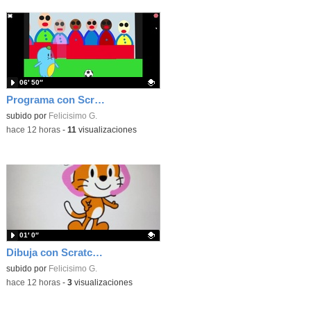
06′ 50″
Programa con Scratch unas gradas para que produzca el efecto de desplazamiento.
Contenido educativo.
subido por
Felicisimo G.
-
hace 12 horas
-
11
visualizaciones
01′ 0″
Dibuja con Scratch Jr y usa los bloques de aparecer/desparecer para hacer animaciones
Contenido educativo.
subido por
Felicisimo G.
-
hace 12 horas
-
3
visualizaciones