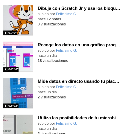
Dibuja con Scratch Jr y usa los bloques de aparecer/desparecer para hacer animaciones
Contenido educativo.
subido por
Felicisimo G.
-
hace 12 horas
3
visualizaciones
01′ 0″
Recoge los datos en una gráfica programando tu placa microbit con MakeCode y conoce la Tª y nivel de luz en este eclipse
Contenido educativo.
subido por
Felicisimo G.
-
hace un dia
18
visualizaciones
04′ 54″
Mide datos en directo usando tu placa microbit y programando con MakeCode dos placas conectadas por radio
Contenido educativo.
subido por
Felicisimo G.
-
hace un dia
2
visualizaciones
02′ 03″
Utiliza las posibilidades de tu microbit programando com MakeCode para medir temperatura y nivel de luz con Datalogger
Contenido educativo.
subido por
Felicisimo G.
-
hace un dia
2
visualizaciones