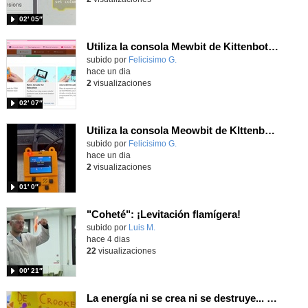
02′ 05″
Utiliza la consola Mewbit de Kittenbot para llevar tus juegos arcade de MakeCode a tu mano
Contenido educativo.
subido por
Felicisimo G.
-
hace un dia
2
visualizaciones
02′ 07″
Utiliza la consola Meowbit de KIttenbot para jugar con tus programas MakeCode Arcade
Contenido educativo.
subido por
Felicisimo G.
-
hace un dia
2
visualizaciones
01′ 0″
"Coheté": ¡Levitación flamígera!
Contenido educativo.
subido por
Luis M.
-
hace 4 dias
22
visualizaciones
00′ 21″
La energía ni se crea ni se destruye... ¡se experimenta! El Tierno en la Feria Madrid es Ciencia 2026