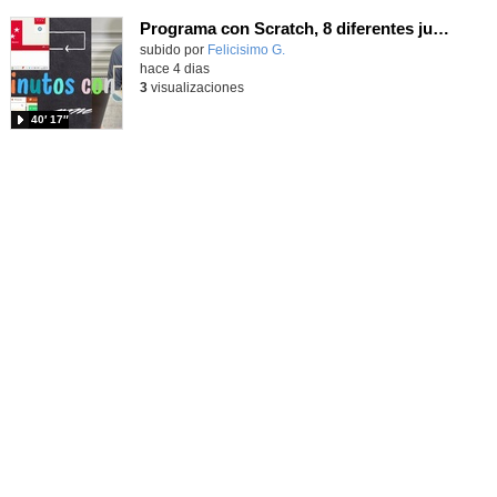
Programa con Scratch, 8 diferentes juegos para vivir la emoción de los partidos de España en el mundial 2026
Contenido educativo.
subido por
Felicisimo G.
-
hace 4 dias
3
visualizaciones
40′ 17″