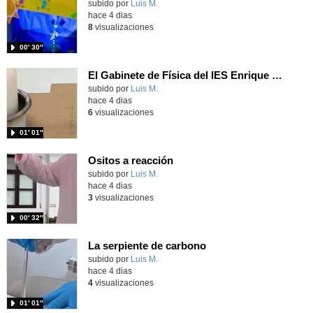
Contenido educativo.
subido por
Luis M.
-
hace 4 dias
8
visualizaciones
00′ 30″
El Gabinete de Física del IES Enrique Tierno Galván de Parla (Curso 25-26)
Contenido educativo.
subido por
Luis M.
-
hace 4 dias
6
visualizaciones
01′ 01″
Ositos a reacción
Contenido educativo.
subido por
Luis M.
-
hace 4 dias
3
visualizaciones
00′ 32″
La serpiente de carbono
Contenido educativo.
subido por
Luis M.
-
hace 4 dias
4
visualizaciones
01′ 01″