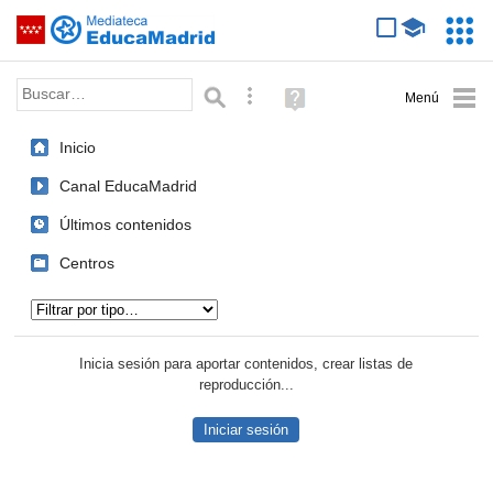
Mediateca de EducaMadrid
Saltar navegación
Servic
Educa
Palabra o frase:
Búsqueda avanzada
Ayuda
(en
ventana
Inicio
nueva)
Canal EducaMadrid
Últimos contenidos
Centros
Tipo de contenido:
Inicia sesión para aportar contenidos, crear listas de
reproducción...
Iniciar sesión