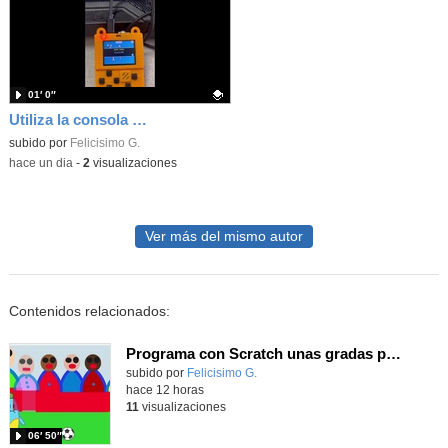
01′ 0″
Utiliza la consola Meowbit de KIttenbot para jugar con tus programas MakeCode Arcade
Contenido educativo.
subido por
Felicisimo G.
-
hace un dia
-
2
visualizaciones
Ver más del mismo autor
Contenidos relacionados:
Programa con Scratch unas gradas para que produzca el efecto de desplazamiento.
Contenido educativo.
subido por
Felicisimo G.
-
hace 12 horas
11
visualizaciones
06′ 50″