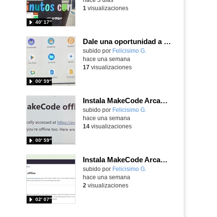
1
visualizaciones
40′ 17″
Dale una oportunidad a los Chromebooks y utiliza un proyector para realizar talleres si no tienes pantallas táctiles
Contenido educativo.
subido por
Felicisimo G.
-
hace una semana
17
visualizaciones
00′ 59″
Instala MakeCode Arcade para trabajar offline en tu tablet, ordenador, Chromebook
Contenido educativo.
subido por
Felicisimo G.
-
hace una semana
14
visualizaciones
00′ 59″
Instala MakeCode Arcade offline para programar grandes juegos sin necesidad de Internet
Contenido educativo.
subido por
Felicisimo G.
-
hace una semana
2
visualizaciones
02′ 07″