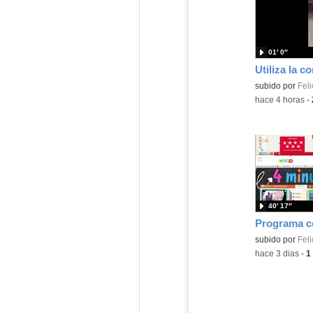
01′ 0″
Contenido educ
subido por
Feli
-
hace 4 horas
-
40′ 17″
Contenido educ
subido por
Feli
-
hace 3 dias
-
1