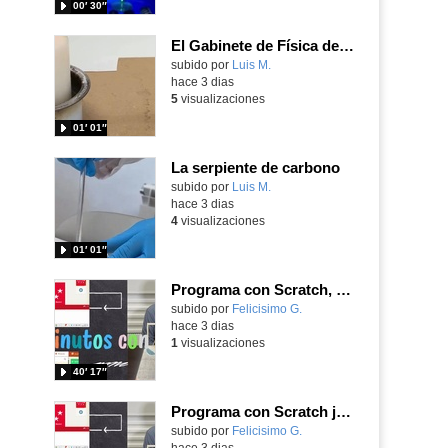
00′ 30″
El Gabinete de Física del IES Enrique Tierno Galván de Parla (Curso 25-26)
Contenido educativo.
subido por
Luis M.
-
hace 3 dias
5
visualizaciones
01′ 01″
La serpiente de carbono
Contenido educativo.
subido por
Luis M.
-
hace 3 dias
4
visualizaciones
01′ 01″
Programa con Scratch, 8 diferentes juegos para vivir la emoción de los partidos de España en el mundial 2026
Contenido educativo.
subido por
Felicisimo G.
-
hace 3 dias
1
visualizaciones
40′ 17″
Programa con Scratch juegos con los partidos del mundial 2026 ganados por España
Contenido educativo.
subido por
Felicisimo G.
-
hace 3 dias