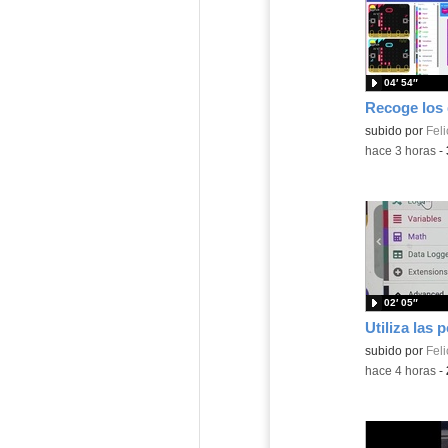
04′ 54″
Contenido educ
subido por
Feli
-
hace 3 horas
-
02′ 05″
Contenido educ
subido por
Feli
-
hace 4 horas
-