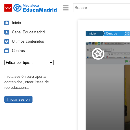
Mediateca de EducaMadrid
Saltar navegación
Palabra o frase:
Inicio
Canal EducaMadrid
Inicio
Centros
E
Últimos contenidos
Volume
50%
Centros
Tipo de contenido:
Inicia sesión para aportar
contenidos, crear listas de
reproducción...
Iniciar sesión