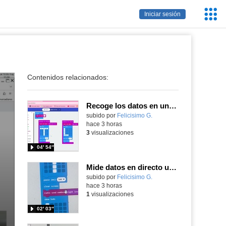
Servic
Iniciar sesión
Educa
Contenidos relacionados:
Recoge los datos en una gráfica programando tu placa microbit con MakeCode y conoce la Tª y nivel de luz en este eclipse
Contenido educativo.
subido por
Felicisimo G.
-
hace 3 horas
3
visualizaciones
04′ 54″
Mide datos en directo usando tu placa microbit y programando con MakeCode dos placas conectadas por radio
Contenido educativo.
subido por
Felicisimo G.
-
hace 3 horas
1
visualizaciones
02′ 03″