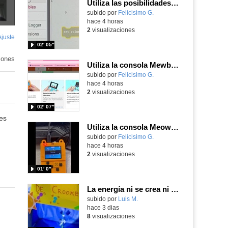
Utiliza las posibilidades de tu microbit programando com MakeCode para medir temperatura y nivel de luz con Datalogger
Contenido educativo.
subido por
Felicisimo G.
-
hace 4 horas
2
visualizaciones
Ajuste
de
02′ 05″
pantalla
iones
Utiliza la consola Mewbit de Kittenbot para llevar tus juegos arcade de MakeCode a tu mano
Contenido educativo.
subido por
Felicisimo G.
-
hace 4 horas
2
visualizaciones
02′ 07″
es
Utiliza la consola Meowbit de KIttenbot para jugar con tus programas MakeCode Arcade
Contenido educativo.
subido por
Felicisimo G.
-
hace 4 horas
2
visualizaciones
01′ 0″
La energía ni se crea ni se destruye... ¡se experimenta! El Tierno en la Feria Madrid es Ciencia 2026
Contenido educativo.
subido por
Luis M.
-
hace 3 dias
8
visualizaciones