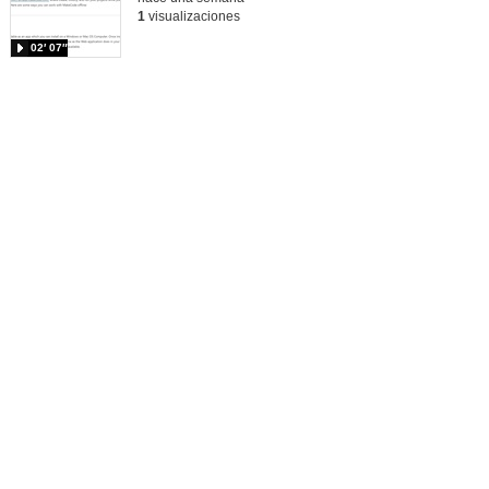
1
visualizaciones
02′ 07″