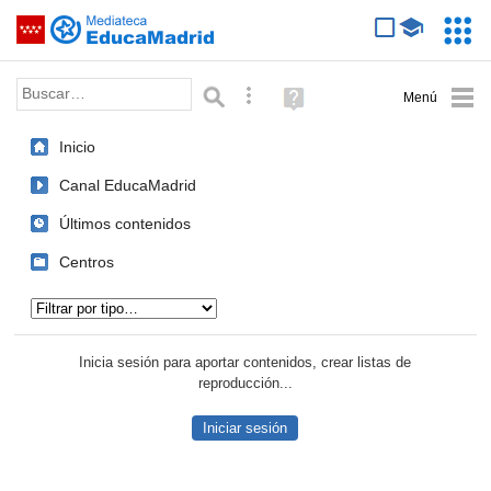
Mediateca de EducaMadrid
Saltar navegación
Servic
Educa
Palabra o frase:
Búsqueda avanzada
Ayuda
(en
ventana
Inicio
nueva)
Canal EducaMadrid
Últimos contenidos
Centros
Tipo de contenido:
Inicia sesión para aportar contenidos, crear listas de
reproducción...
Iniciar sesión