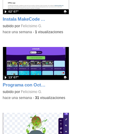
02′ 07″
Instala MakeCode Arcade offline para programar grandes juegos sin necesidad de Internet
Contenido educativo.
subido por
Felicisimo G.
-
hace una semana
-
1
visualizaciones
13′ 07″
Programa con OctoStudio, un juego de disparos contra Zombies con un cargador basado en el House of the dead
Contenido educativo.
subido por
Felicisimo G.
-
hace una semana
-
31
visualizaciones