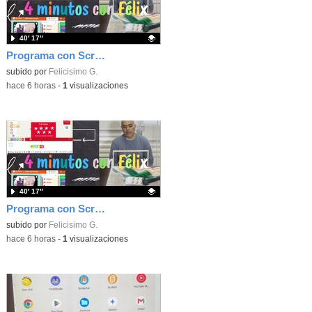
40′ 17″
Programa con Scratch, 8 diferentes juegos para vivir la emoción de los partidos de España en el mundial 2026
Contenido educativo.
subido por
Felicisimo G.
-
hace 6 horas
-
1
visualizaciones
40′ 17″
Programa con Scratch juegos con los partidos del mundial 2026 ganados por España
Contenido educativo.
subido por
Felicisimo G.
-
hace 6 horas
-
1
visualizaciones