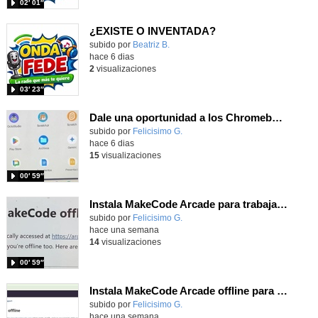
02′ 01″
¿EXISTE O INVENTADA?
Contenido educativo.
subido por
Beatriz B.
-
hace 6 dias
2
visualizaciones
03′ 23″
Dale una oportunidad a los Chromebooks y utiliza un proyector para realizar talleres si no tienes pantallas táctiles
Contenido educativo.
subido por
Felicisimo G.
-
hace 6 dias
15
visualizaciones
00′ 59″
Instala MakeCode Arcade para trabajar offline en tu tablet, ordenador, Chromebook
Contenido educativo.
subido por
Felicisimo G.
-
hace una semana
14
visualizaciones
00′ 59″
Instala MakeCode Arcade offline para programar grandes juegos sin necesidad de Internet
Contenido educativo.
subido por
Felicisimo G.
-
hace una semana