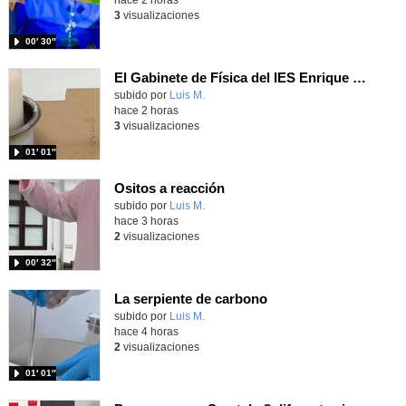
3
visualizaciones
00′ 30″
El Gabinete de Física del IES Enrique Tierno Galván de Parla (Curso 25-26)
Contenido educativo.
subido por
Luis M.
-
hace 2 horas
3
visualizaciones
01′ 01″
Ositos a reacción
Contenido educativo.
subido por
Luis M.
-
hace 3 horas
2
visualizaciones
00′ 32″
La serpiente de carbono
Contenido educativo.
subido por
Luis M.
-
hace 4 horas
2
visualizaciones
01′ 01″