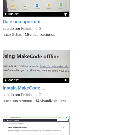
00′ 59″
Dale una oportunidad a los Chromebooks y utiliza un proyector para realizar talleres si no tienes pantallas táctiles
Contenido educativo.
subido por
Felicisimo G.
-
hace 6 dias
-
15
visualizaciones
00′ 59″
Instala MakeCode Arcade para trabajar offline en tu tablet, ordenador, Chromebook
Contenido educativo.
subido por
Felicisimo G.
-
hace una semana
-
14
visualizaciones