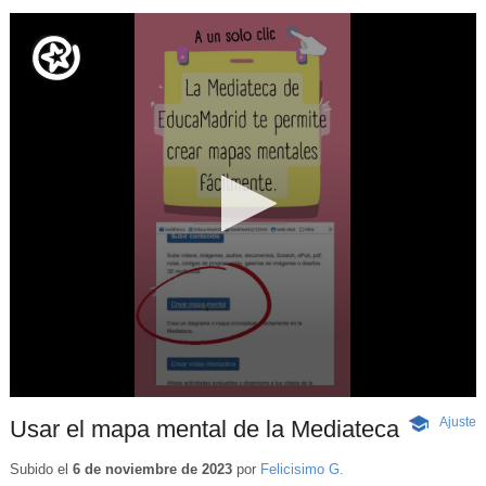
Ajuste
d
Usar el mapa mental de la Mediateca
-
p
Contenido
educativo
Subido el
6 de noviembre de 2023
por
Felicisimo G.