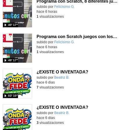
Programa con Scratch, 8 diferentes juegos para vivir la emoción de los partidos de España en el mundial 2026
Contenido educativo.
subido por
Felicisimo G.
-
hace 6 horas
1
visualizaciones
40′ 17″
Programa con Scratch juegos con los partidos del mundial 2026 ganados por España
Contenido educativo.
subido por
Felicisimo G.
-
hace 6 horas
1
visualizaciones
40′ 17″
¿EXISTE O INVENTADA?
Contenido educativo.
subido por
Beatriz B.
-
hace 6 dias
7
visualizaciones
03′ 10″
¿EXISTE O INVENTADA?
Contenido educativo.
subido por
Beatriz B.
-
hace 6 dias
3
visualizaciones