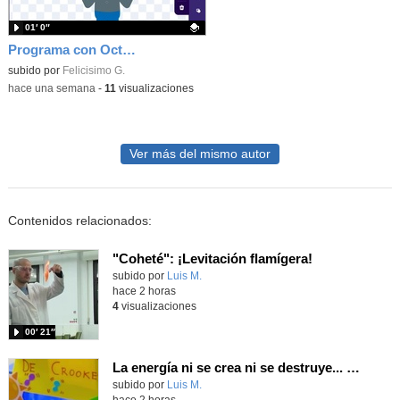
01′ 0″
Programa con OctoStudio, un juego homenajeando al House of the dead con Zombies
Contenido educativo.
subido por
Felicisimo G.
-
hace una semana
-
11
visualizaciones
Ver más del mismo autor
Contenidos relacionados:
"Coheté": ¡Levitación flamígera!
Contenido educativo.
subido por
Luis M.
-
hace 2 horas
4
visualizaciones
00′ 21″
La energía ni se crea ni se destruye... ¡se experimenta! El Tierno en la Feria Madrid es Ciencia 2026
Contenido educativo.
subido por
Luis M.
-
hace 2 horas