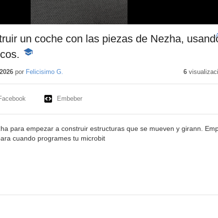
ruir un coche con las piezas de Nezha, usand
cos.
-
Contenido
educativo
2026
por
Felicisimo G.
6
visualizac
Facebook
Embeber
ezha para empezar a construir estructuras que se mueven y girann. Em
para cuando programes tu microbit