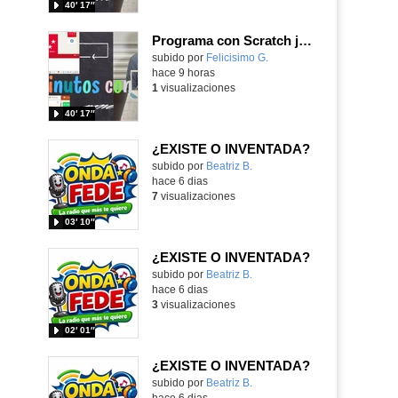
40′ 17″
Programa con Scratch juegos con los partidos del mundial 2026 ganados por España
Contenido educativo.
subido por
Felicisimo G.
-
hace 9 horas
1
visualizaciones
40′ 17″
¿EXISTE O INVENTADA?
Contenido educativo.
subido por
Beatriz B.
-
hace 6 dias
7
visualizaciones
03′ 10″
¿EXISTE O INVENTADA?
Contenido educativo.
subido por
Beatriz B.
-
hace 6 dias
3
visualizaciones
02′ 01″
¿EXISTE O INVENTADA?
Contenido educativo.
subido por
Beatriz B.
-
hace 6 dias