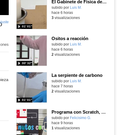
El Gabinete de Física del IES Enrique Tierno Galván de Parla (Curso 25-26)
Contenido educativo.
subido por
Luis M.
-
hace 6 horas
3
visualizaciones
Ajuste
de
o
01′ 01″
pantalla
Ositos a reacción
iones
Contenido educativo.
subido por
Luis M.
-
hace 6 horas
2
visualizaciones
00′ 32″
La serpiente de carbono
pieza
Contenido educativo.
subido por
Luis M.
-
hace 7 horas
2
visualizaciones
01′ 01″
Programa con Scratch, 8 diferentes juegos para vivir la emoción de los partidos de España en el mundial 2026
Contenido educativo.
subido por
Felicisimo G.
-
hace 9 horas
1
visualizaciones