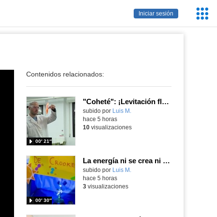
Servic
Iniciar sesión
Educa
Contenidos relacionados:
"Coheté": ¡Levitación flamígera!
Contenido educativo.
subido por
Luis M.
-
hace 5 horas
10
visualizaciones
00′ 21″
La energía ni se crea ni se destruye... ¡se experimenta! El Tierno en la Feria Madrid es Ciencia 2026
Contenido educativo.
subido por
Luis M.
-
hace 5 horas
3
visualizaciones
00′ 30″