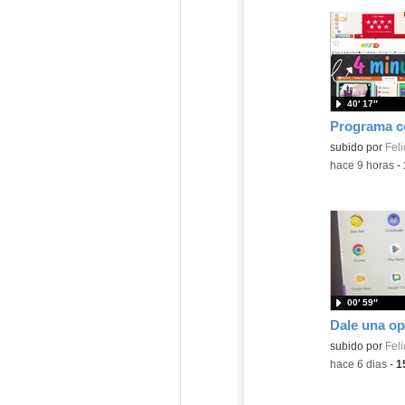
40′ 17″
Contenido educ
subido por
Feli
-
hace 9 horas
-
00′ 59″
Contenido educ
subido por
Feli
-
hace 6 dias
-
1