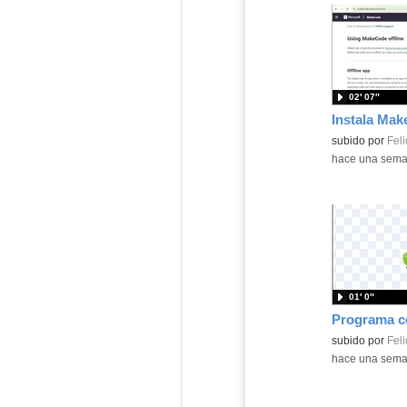
02′ 07″
Contenido educ
subido por
Feli
-
hace una sem
01′ 0″
Contenido educ
subido por
Feli
-
hace una sem