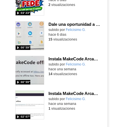
2
visualizaciones
03′ 23″
Dale una oportunidad a los Chromebooks y utiliza un proyector para realizar talleres si no tienes pantallas táctiles
Contenido educativo.
subido por
Felicisimo G.
-
hace 6 dias
15
visualizaciones
00′ 59″
Instala MakeCode Arcade para trabajar offline en tu tablet, ordenador, Chromebook
Contenido educativo.
subido por
Felicisimo G.
-
hace una semana
14
visualizaciones
00′ 59″
Instala MakeCode Arcade offline para programar grandes juegos sin necesidad de Internet
Contenido educativo.
subido por
Felicisimo G.
-
hace una semana
1
visualizaciones
02′ 07″