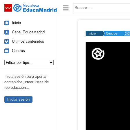
Mediateca de EducaMadrid
Saltar navegación
Palabra o frase:
Inicio
Canal EducaMadrid
Inicio
Centros
C
Últimos contenidos
Volume
50%
Centros
Tipo de contenido:
Inicia sesión para aportar
contenidos, crear listas de
reproducción...
Iniciar sesión