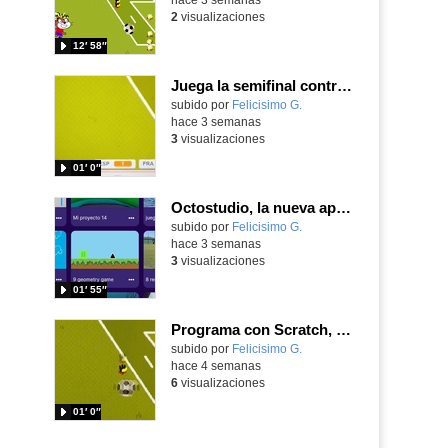
2
visualizaciones
12′ 58″
Juega la semifinal contra Francia con un juego utilizando el ángulo para centrar a Nico Williams
Contenido educativo.
subido por
Felicisimo G.
-
hace 3 semanas
3
visualizaciones
01′ 0″
Octostudio, la nueva app del MIT entre Scratch Jr y el Scratch de los mayores
Contenido educativo.
subido por
Felicisimo G.
-
hace 3 semanas
3
visualizaciones
01′ 55″
Programa con Scratch, un juego tipo frontón para vivir los cuartos de final contra Bélgica
Contenido educativo.
subido por
Felicisimo G.
-
hace 4 semanas
6
visualizaciones
01′ 0″