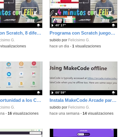
40′ 17″
Programa con Scratch, 8 diferentes juegos para vivir la emoción de los partidos de España en el mundial 2026
Programa con Scratch juegos con los partidos del mundial 2026 ganados por España
ativo.
cisimo G.
Contenido educativo.
subido por
Felicisimo G.
visualizaciones
-
hace un dia
-
1
visualizaciones
00′ 59″
Dale una oportunidad a los Chromebooks y utiliza un proyector para realizar talleres si no tienes pantallas táctiles
Instala MakeCode Arcade para trabajar offline en tu tablet, ordenador, Chromebook
ativo.
cisimo G.
Contenido educativo.
subido por
Felicisimo G.
ana
-
16
visualizaciones
-
hace una semana
-
14
visualizaciones