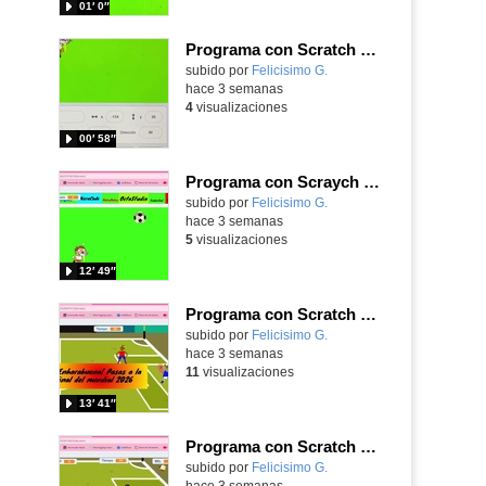
01′ 0″
Programa con Scratch un juego sanferminero con Mikel Merino evitando toros y dando toques al balón.
Contenido educativo.
subido por
Felicisimo G.
-
hace 3 semanas
4
visualizaciones
00′ 58″
Programa con Scraych un juego de persecuciones sanfermineras y añade dificultad conduciendo un balón.
Contenido educativo.
subido por
Felicisimo G.
-
hace 3 semanas
5
visualizaciones
12′ 49″
Programa con Scratch un juego para vivir la emoción de los centros desde la banda de España
Contenido educativo.
subido por
Felicisimo G.
-
hace 3 semanas
11
visualizaciones
13′ 41″
Programa con Scratch un juego para vivir la emoción del partido de España contra Belgica
Contenido educativo.
subido por
Felicisimo G.
-
hace 3 semanas