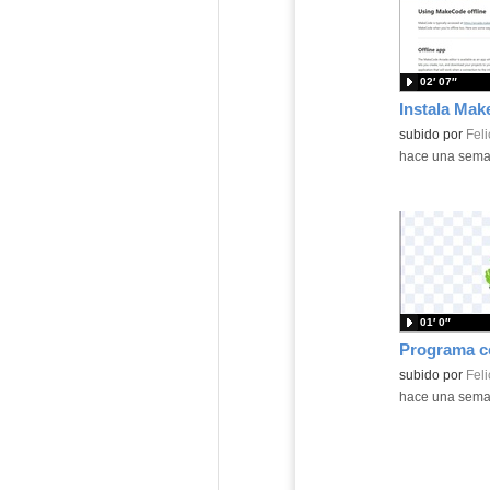
02′ 07″
Contenido educ
subido por
Feli
-
hace una sem
01′ 0″
Contenido educ
subido por
Feli
-
hace una sem