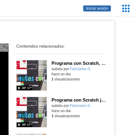
Servic
Iniciar sesión
Educa
Contenidos relacionados:
Programa con Scratch, 8 diferentes juegos para vivir la emoción de los partidos de España en el mundial 2026
Contenido educativo.
subido por
Felicisimo G.
-
hace un dia
1
visualizaciones
40′ 17″
Programa con Scratch juegos con los partidos del mundial 2026 ganados por España
Contenido educativo.
subido por
Felicisimo G.
-
hace un dia
1
visualizaciones
40′ 17″