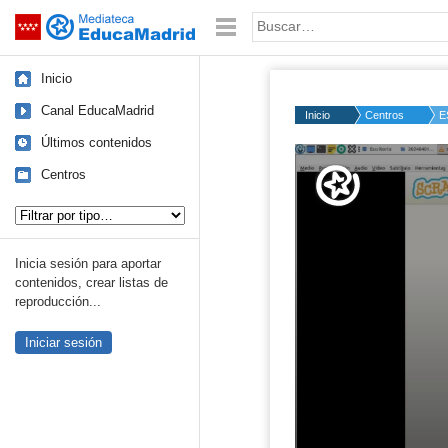
Mediateca de EducaMadrid
Saltar navegación
Palabra o frase:
Inicio
Canal EducaMadrid
Inicio
Centros
E
Últimos contenidos
Volume
50%
Centros
Tipo de contenido:
Inicia sesión para aportar
contenidos, crear listas de
reproducción...
Iniciar sesión