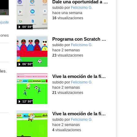
Dale una oportunidad a los Chromebooks y utiliza un proyector para realizar talleres si no tienes pantallas táctiles
Contenido educativo.
subido por
Felicisimo G.
-
hace una semana
16
visualizaciones
Ajuste
de
00′ 59″
pantalla
iones
Programa con Scratch Jr una barrera que se desplaza para dar sensación de movimiento
Contenido educativo.
subido por
Felicisimo G.
-
hace 2 semanas
23
visualizaciones
06′ 50″
les.
Vive la emoción de la final del mundial programando con Scratch, un juego de toques y esquivar contrarios
Contenido educativo.
subido por
Felicisimo G.
-
hace 2 semanas
21
visualizaciones
12′ 30″
Vive la emoción de la final del mundial 2026, programando con Scratch un juego de toques.
Contenido educativo.
subido por
Felicisimo G.
-
hace 2 semanas
4
visualizaciones