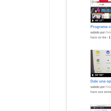
40′ 17″
Contenido educ
subido por
Feli
-
hace un dia
-
1
00′ 59″
Contenido educ
subido por
Feli
-
hace una sem