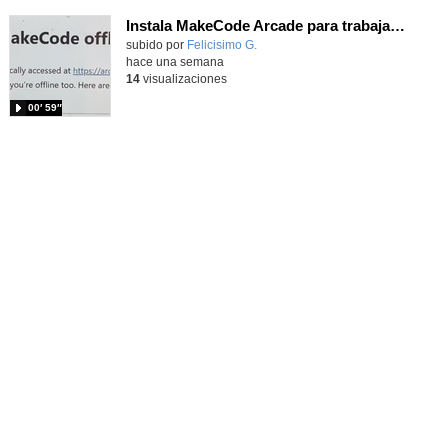
Instala MakeCode Arcade para trabajar offline en tu tablet, ordenador, Chromebook
Contenido educativo.
subido por
Felicisimo G.
-
hace una semana
14
visualizaciones
00′ 59″