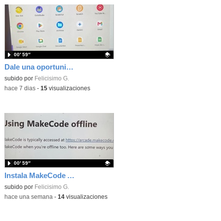
00′ 59″
Dale una oportunidad a los Chromebooks y utiliza un proyector para realizar talleres si no tienes pantallas táctiles
Contenido educativo.
subido por
Felicisimo G.
-
hace 7 dias
-
15
visualizaciones
00′ 59″
Instala MakeCode Arcade para trabajar offline en tu tablet, ordenador, Chromebook
Contenido educativo.
subido por
Felicisimo G.
-
hace una semana
-
14
visualizaciones