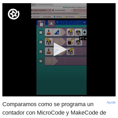
Ajuste
d
Comparamos como se programa un
p
contador con MicroCode y MakeCode de