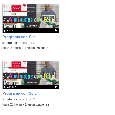
40′ 17″
Programa con Scratch, 8 diferentes juegos para vivir la emoción de los partidos de España en el mundial 2026
Contenido educativo.
subido por
Felicisimo G.
-
hace 21 horas
-
1
visualizaciones
40′ 17″
Programa con Scratch juegos con los partidos del mundial 2026 ganados por España
Contenido educativo.
subido por
Felicisimo G.
-
hace 21 horas
-
1
visualizaciones