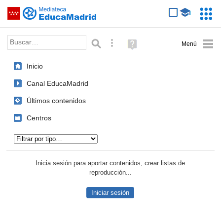
Mediateca de EducaMadrid
Saltar navegación
Servic
Educa
Palabra o frase:
Búsqueda avanzada
Ayuda
(en
ventana
Inicio
nueva)
Canal EducaMadrid
Últimos contenidos
Centros
Tipo de contenido:
Inicia sesión para aportar contenidos, crear listas de
reproducción...
Iniciar sesión