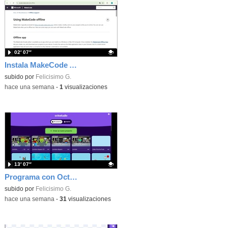
02′ 07″
Instala MakeCode Arcade offline para programar grandes juegos sin necesidad de Internet
Contenido educativo.
subido por
Felicisimo G.
-
hace una semana
-
1
visualizaciones
13′ 07″
Programa con OctoStudio, un juego de disparos contra Zombies con un cargador basado en el House of the dead
Contenido educativo.
subido por
Felicisimo G.
-
hace una semana
-
31
visualizaciones