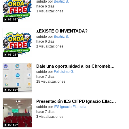
Contenido educativo.
subido por
Beatriz B.
-
hace 6 dias
3
visualizaciones
02′ 01″
¿EXISTE O INVENTADA?
Contenido educativo.
subido por
Beatriz B.
-
hace 6 dias
2
visualizaciones
03′ 23″
Dale una oportunidad a los Chromebooks y utiliza un proyector para realizar talleres si no tienes pantallas táctiles
Contenido educativo.
subido por
Felicisimo G.
-
hace 7 dias
15
visualizaciones
00′ 59″
Presentación IES CIFPD Ignacio Ellacuría
Contenido educativo.
subido por
IES Ignacio Ellacuria
-
hace 7 dias
3
visualizaciones
02′ 52″