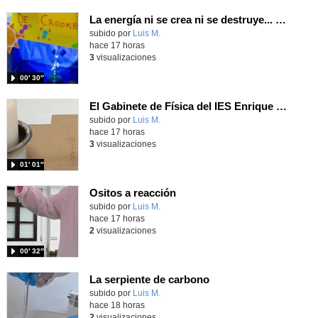
La energía ni se crea ni se destruye... ¡se experimenta! El Tierno en la Feria Madrid es Ciencia 2026
Contenido educativo.
subido por
Luis M.
-
hace 17 horas
3
visualizaciones
00′ 30″
El Gabinete de Física del IES Enrique Tierno Galván de Parla (Curso 25-26)
Contenido educativo.
subido por
Luis M.
-
hace 17 horas
3
visualizaciones
01′ 01″
Ositos a reacción
Contenido educativo.
subido por
Luis M.
-
hace 17 horas
2
visualizaciones
00′ 32″
La serpiente de carbono
Contenido educativo.
subido por
Luis M.
-
hace 18 horas
2
visualizaciones