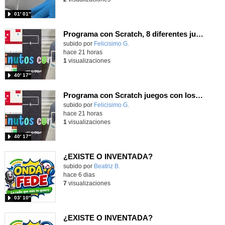
01′ 01″
Programa con Scratch, 8 diferentes juegos para vivir la emoción de los partidos de España en el mundial 2026
Contenido educativo.
subido por
Felicisimo G.
-
hace 21 horas
1
visualizaciones
40′ 17″
Programa con Scratch juegos con los partidos del mundial 2026 ganados por España
Contenido educativo.
subido por
Felicisimo G.
-
hace 21 horas
1
visualizaciones
40′ 17″
¿EXISTE O INVENTADA?
Contenido educativo.
subido por
Beatriz B.
-
hace 6 dias
7
visualizaciones
03′ 10″
¿EXISTE O INVENTADA?