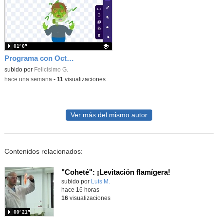
01′ 0″
Programa con OctoStudio, un juego homenajeando al House of the dead con Zombies
Contenido educativo.
subido por
Felicisimo G.
-
hace una semana
-
11
visualizaciones
Ver más del mismo autor
Contenidos relacionados:
"Coheté": ¡Levitación flamígera!
Contenido educativo.
subido por
Luis M.
-
hace 16 horas
16
visualizaciones
00′ 21″