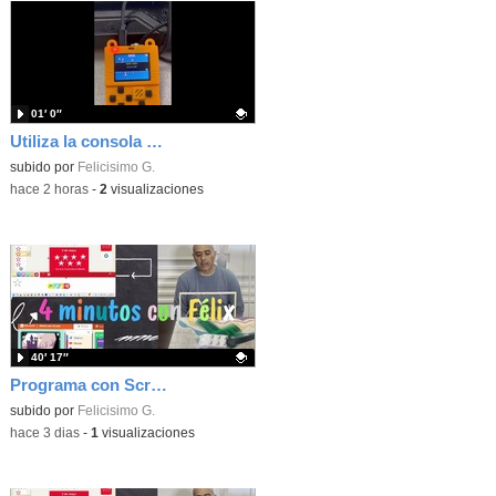
01′ 0″
Utiliza la consola Meowbit de KIttenbot para jugar con tus programas MakeCode Arcade
Contenido educativo.
subido por
Felicisimo G.
-
hace 2 horas
-
2
visualizaciones
40′ 17″
Programa con Scratch, 8 diferentes juegos para vivir la emoción de los partidos de España en el mundial 2026
Contenido educativo.
subido por
Felicisimo G.
-
hace 3 dias
-
1
visualizaciones