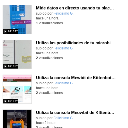
Mide datos en directo usando tu placa microbit y programando con MakeCode dos placas conectadas por radio
Contenido educativo.
subido por
Felicisimo G.
-
hace una hora
1
visualizaciones
02′ 03″
Utiliza las posibilidades de tu microbit programando com MakeCode para medir temperatura y nivel de luz con Datalogger
Contenido educativo.
subido por
Felicisimo G.
-
hace una hora
2
visualizaciones
02′ 05″
Utiliza la consola Mewbit de Kittenbot para llevar tus juegos arcade de MakeCode a tu mano
Contenido educativo.
subido por
Felicisimo G.
-
hace una hora
2
visualizaciones
02′ 07″
Utiliza la consola Meowbit de KIttenbot para jugar con tus programas MakeCode Arcade
Contenido educativo.
subido por
Felicisimo G.
-
hace 2 horas
2
visualizaciones