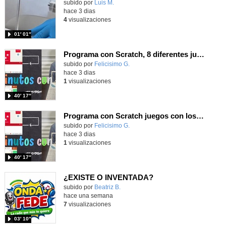
Contenido educativo.
subido por
Luis M.
-
hace 3 dias
4
visualizaciones
01′ 01″
Programa con Scratch, 8 diferentes juegos para vivir la emoción de los partidos de España en el mundial 2026
Contenido educativo.
subido por
Felicisimo G.
-
hace 3 dias
1
visualizaciones
40′ 17″
Programa con Scratch juegos con los partidos del mundial 2026 ganados por España
Contenido educativo.
subido por
Felicisimo G.
-
hace 3 dias
1
visualizaciones
40′ 17″
¿EXISTE O INVENTADA?
Contenido educativo.
subido por
Beatriz B.
-
hace una semana
7
visualizaciones
03′ 10″