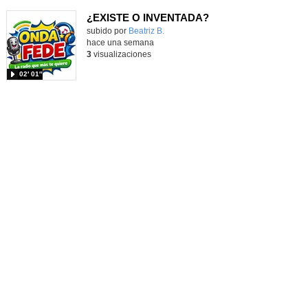
¿EXISTE O INVENTADA?
Contenido educativo.
subido por
Beatriz B.
-
hace una semana
3
visualizaciones
02′ 01″