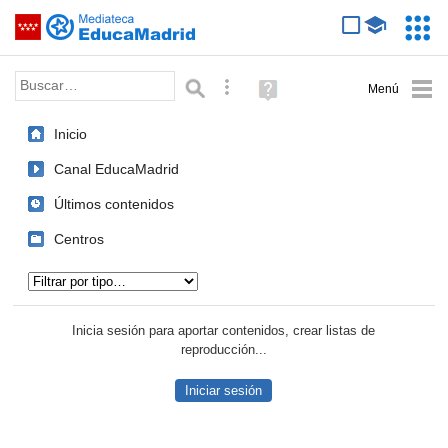
Mediateca de EducaMadrid
Saltar navegación
Servic
Educa
Palabra o frase:
Búsqueda avanzada
Ayuda
(en
ventana
Inicio
nueva)
Canal EducaMadrid
Últimos contenidos
Centros
Tipo de contenido:
Inicia sesión para aportar contenidos, crear listas de
reproducción...
Iniciar sesión