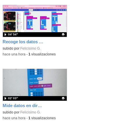
04′ 54″
Recoge los datos en una gráfica programando tu placa microbit con MakeCode y conoce la Tª y nivel de luz en este eclipse
Contenido educativo.
subido por
Felicisimo G.
-
hace una hora
-
1
visualizaciones
02′ 03″
Mide datos en directo usando tu placa microbit y programando con MakeCode dos placas conectadas por radio
Contenido educativo.
subido por
Felicisimo G.
-
hace una hora
-
1
visualizaciones