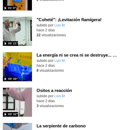
01′ 0″
"Coheté": ¡Levitación flamígera!
Contenido educativo.
subido por
Luis M.
-
hace 2 dias
22
visualizaciones
00′ 21″
La energía ni se crea ni se destruye... ¡se experimenta! El Tierno en la Feria Madrid es Ciencia 2026
Contenido educativo.
subido por
Luis M.
-
hace 2 dias
8
visualizaciones
00′ 30″
Ositos a reacción
Contenido educativo.
subido por
Luis M.
-
hace 2 dias
3
visualizaciones
00′ 32″
La serpiente de carbono