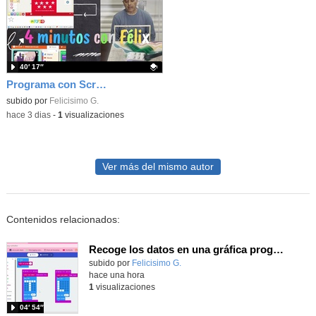
40′ 17″
Programa con Scratch juegos con los partidos del mundial 2026 ganados por España
Contenido educativo.
subido por
Felicisimo G.
-
hace 3 dias
-
1
visualizaciones
Ver más del mismo autor
Contenidos relacionados:
Recoge los datos en una gráfica programando tu placa microbit con MakeCode y conoce la Tª y nivel de luz en este eclipse
Contenido educativo.
subido por
Felicisimo G.
-
hace una hora
1
visualizaciones
04′ 54″