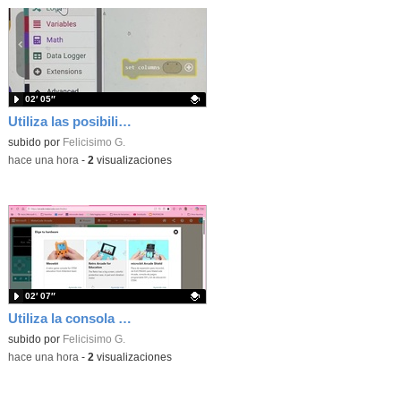
02′ 05″
Utiliza las posibilidades de tu microbit programando com MakeCode para medir temperatura y nivel de luz con Datalogger
Contenido educativo.
subido por
Felicisimo G.
-
hace una hora
-
2
visualizaciones
02′ 07″
Utiliza la consola Mewbit de Kittenbot para llevar tus juegos arcade de MakeCode a tu mano
Contenido educativo.
subido por
Felicisimo G.
-
hace una hora
-
2
visualizaciones