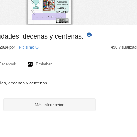
nidades, decenas y centenas.
-
Contenido
educativo
2024
por
Felicisimo G.
490
visualizac
Facebook
Embeber
des, decenas y centenas.
Más información