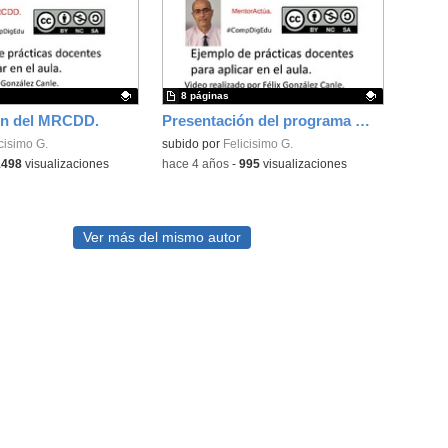
8 páginas
ón del MRCDD.
Presentación del programa MenturActúa
ativo.
cisimo G.
Contenido educativo.
subido por
Felicisimo G.
1498
visualizaciones
-
hace 4 años
-
995
visualizaciones
Ver más del mismo autor