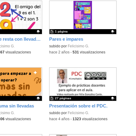
1 página
Infografía de resta con llevadas.
Pares e impares
ativo.
cisimo G.
Contenido educativo.
subido por
Felicisimo G.
667
visualizaciones
-
hace 2 años
-
531
visualizaciones
27 páginas
suma sin llevadas
Presentación sobre el PDC.
ativo.
cisimo G.
Contenido educativo.
subido por
Felicisimo G.
506
visualizaciones
-
hace 4 años
-
1323
visualizaciones