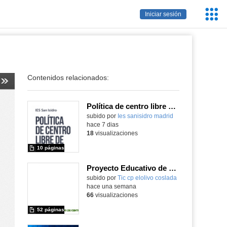
Servic
Iniciar sesión
Educa
Contenidos relacionados:
Política de centro libre de móviles
subido por
Ies sanisidro madrid
-
hace 7 dias
18
visualizaciones
10 páginas
Proyecto Educativo de Centro actualizado 2026
subido por
Tic cp elolivo coslada
-
hace una semana
66
visualizaciones
52 páginas