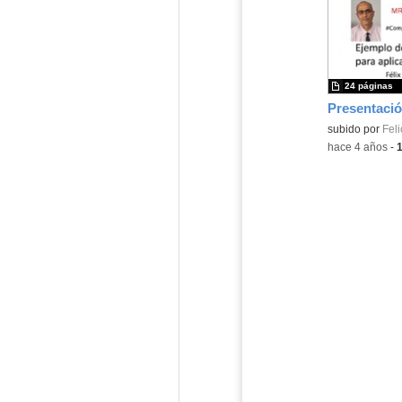
24 páginas
Presentaci
Contenido educ
subido por
Feli
-
hace 4 años
-