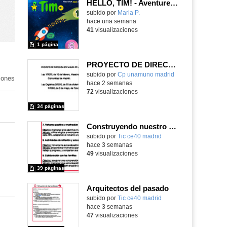
HELLO, TIM! - Aventureros digitales
Contenido educativo.
subido por
Maria P.
-
hace una semana
41
visualizaciones
1 página
PROYECTO DE DIRECCIÓN
Contenido educativo.
subido por
Cp unamuno madrid
-
iones
hace 2 semanas
72
visualizaciones
34 páginas
Construyendo nuestro parque de atracciones
subido por
Tic ce40 madrid
-
hace 3 semanas
49
visualizaciones
39 páginas
Arquitectos del pasado
subido por
Tic ce40 madrid
-
hace 3 semanas
47
visualizaciones