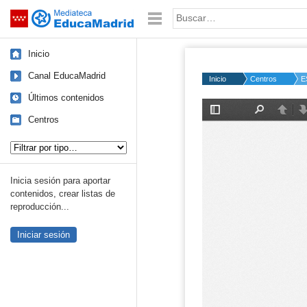
Mediateca de EducaMadrid
Saltar navegación
Palabra o frase:
Inicio
Canal EducaMadrid
Inicio
Centros
E
Últimos contenidos
Centros
Tipo de contenido:
Inicia sesión para aportar
contenidos, crear listas de
reproducción...
Iniciar sesión