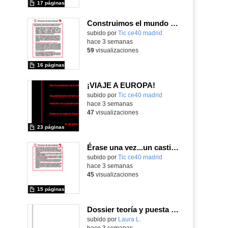
17 páginas
Construimos el mundo con LEGO
subido por
Tic ce40 madrid
-
hace 3 semanas
59
visualizaciones
16 páginas
¡VIAJE A EUROPA!
subido por
Tic ce40 madrid
-
hace 3 semanas
47
visualizaciones
23 páginas
Érase una vez...un castillo medieval
subido por
Tic ce40 madrid
-
hace 3 semanas
45
visualizaciones
15 páginas
Dossier teoría y puesta en práctica Äprendizaje Basado en Juegos en Educación Infantil y Primaria
Contenido educativo.
subido por
Laura L.
-
hace 3 semanas