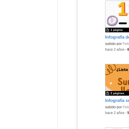
1 página
Contenido educ
subido por
Feli
-
hace 2 años
-
2 páginas
Infografía 
Contenido educ
subido por
Feli
-
hace 2 años
-