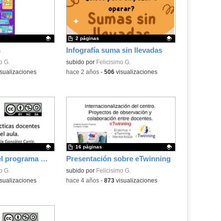
2 páginas
s
Infografía suma sin llevadas
.
o G.
Contenido educativo.
subido por
Felicisimo G.
sualizaciones
-
hace 2 años
-
506
visualizaciones
16 páginas
Presentación del programa MenturActúa
Presentación sobre eTwinning
.
o G.
Contenido educativo.
subido por
Felicisimo G.
sualizaciones
-
hace 4 años
-
873
visualizaciones