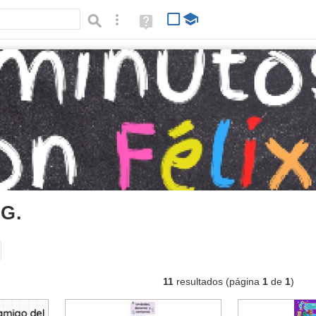
Búsqueda avanzada
Ayuda
(en
ventana
nueva)
 G.
documentos
Tipo de contenido:
11
resultados (página
1
de
1
)