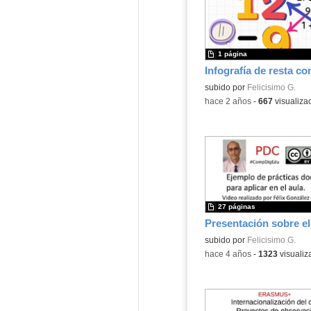
1 página
Contenido educativo.
subido por
Felicisimo G.
-
hace 2 años
-
667
visualiza
27 páginas
Presentación sobre e
Contenido educativo.
subido por
Felicisimo G.
-
hace 4 años
-
1323
visualiz