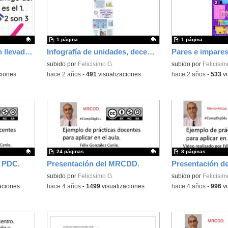
1 página
1 página
Infografía de resta con llevadas.
Infografía de unidades, decenas y centenas.
Pares e impare
Contenido educativo.
subido por
Felicisimo G.
Contenido educativo
subido por
Felicisim
ciones
-
hace 2 años
-
491
visualizaciones
-
hace 2 años
-
533
vi
24 páginas
8 páginas
l PDC.
Presentación del MRCDD.
Contenido educativo.
subido por
Felicisimo G.
Contenido educativo
subido por
Felicisim
aciones
-
hace 4 años
-
1499
visualizaciones
-
hace 4 años
-
996
vi