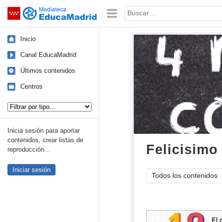
Mediateca de EducaMadrid
Saltar navegación
Palabra o frase:
Inicio
Canal EducaMadrid
Últimos contenidos
Centros
Tipo de contenido:
Inicia sesión para aportar
contenidos, crear listas de
Felicisimo
reproducción...
Iniciar sesión
Todos los contenidos