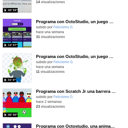
14
visualizaciones
00′ 59″
Programa con OctoStudio, un juego de disparos contra Zombies con un cargador basado en el House of the dead
Contenido educativo.
subido por
Felicisimo G.
-
hace una semana
31
visualizaciones
13′ 07″
Programa con OctoStudio, un juego homenajeando al House of the dead con Zombies
Contenido educativo.
subido por
Felicisimo G.
-
hace una semana
11
visualizaciones
01′ 0″
Programa con Scratch Jr una barrera que se desplaza para dar sensación de movimiento
Contenido educativo.
subido por
Felicisimo G.
-
hace 2 semanas
23
visualizaciones
06′ 50″
Programa con Octostudio, una animación utilizando la cámara para una foto y audio y texto para comunicar.