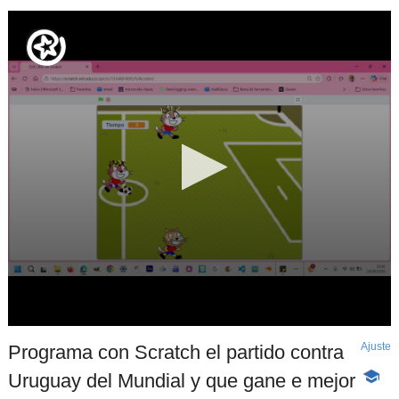
Ajuste
d
Programa con Scratch el partido contra
p
Uruguay del Mundial y que gane e mejor
-
Conte