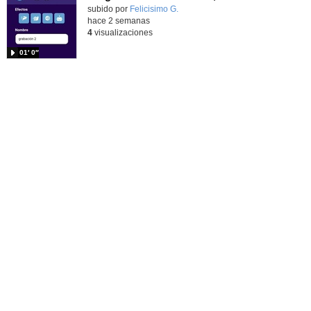
Contenido educativo.
subido por
Felicisimo G.
-
hace 2 semanas
4
visualizaciones
01′ 0″