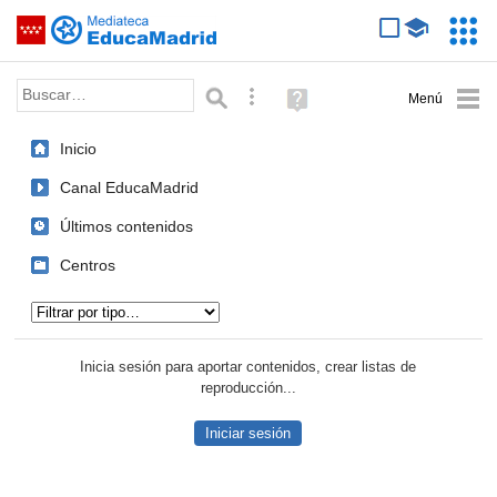
Mediateca de EducaMadrid
Saltar navegación
Servic
Educa
Palabra o frase:
Búsqueda avanzada
Ayuda
(en
ventana
Inicio
nueva)
Canal EducaMadrid
Últimos contenidos
Centros
Tipo de contenido:
Inicia sesión para aportar contenidos, crear listas de
reproducción...
Iniciar sesión