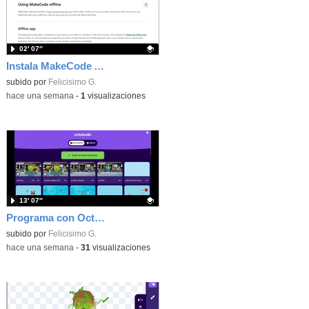
02′ 07″
Instala MakeCode Arcade offline para programar grandes juegos sin necesidad de Internet
Contenido educativo.
subido por
Felicisimo G.
-
hace una semana
-
1
visualizaciones
13′ 07″
Programa con OctoStudio, un juego de disparos contra Zombies con un cargador basado en el House of the dead
Contenido educativo.
subido por
Felicisimo G.
-
hace una semana
-
31
visualizaciones