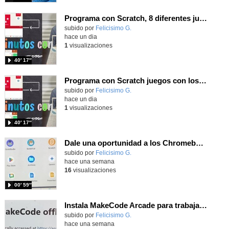
Programa con Scratch, 8 diferentes juegos para vivir la emoción de los partidos de España en el mundial 2026
Contenido educativo.
subido por
Felicisimo G.
-
hace un dia
1
visualizaciones
40′ 17″
Programa con Scratch juegos con los partidos del mundial 2026 ganados por España
Contenido educativo.
subido por
Felicisimo G.
-
hace un dia
1
visualizaciones
40′ 17″
Dale una oportunidad a los Chromebooks y utiliza un proyector para realizar talleres si no tienes pantallas táctiles
Contenido educativo.
subido por
Felicisimo G.
-
hace una semana
16
visualizaciones
00′ 59″
Instala MakeCode Arcade para trabajar offline en tu tablet, ordenador, Chromebook
Contenido educativo.
subido por
Felicisimo G.
-
hace una semana