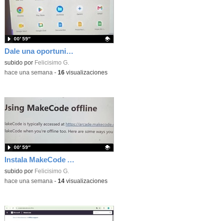
00′ 59″
Dale una oportunidad a los Chromebooks y utiliza un proyector para realizar talleres si no tienes pantallas táctiles
Contenido educativo.
subido por
Felicisimo G.
-
hace una semana
-
16
visualizaciones
00′ 59″
Instala MakeCode Arcade para trabajar offline en tu tablet, ordenador, Chromebook
Contenido educativo.
subido por
Felicisimo G.
-
hace una semana
-
14
visualizaciones