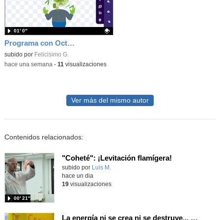
01′ 0″
Programa con OctoStudio, un juego homenajeando al House of the dead con Zombies
Contenido educativo.
subido por
Felicisimo G.
-
hace una semana
-
11
visualizaciones
Ver más del mismo autor
Contenidos relacionados:
"Coheté": ¡Levitación flamígera!
Contenido educativo.
subido por
Luis M.
-
hace un dia
19
visualizaciones
00′ 21″
La energía ni se crea ni se destruye... ¡se experimenta! El Tierno en la Feria Madrid es Ciencia 2026