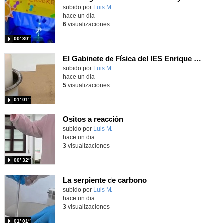
Contenido educativo.
subido por
Luis M.
-
hace un dia
6
visualizaciones
00′ 30″
El Gabinete de Física del IES Enrique Tierno Galván de Parla (Curso 25-26)
Contenido educativo.
subido por
Luis M.
-
hace un dia
5
visualizaciones
01′ 01″
Ositos a reacción
Contenido educativo.
subido por
Luis M.
-
hace un dia
3
visualizaciones
00′ 32″
La serpiente de carbono
Contenido educativo.
subido por
Luis M.
-
hace un dia
3
visualizaciones
01′ 01″