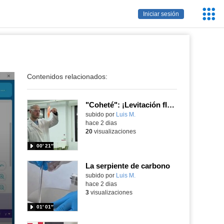
Servic
Iniciar sesión
Educa
Contenidos relacionados:
"Coheté": ¡Levitación flamígera!
Contenido educativo.
subido por
Luis M.
-
hace 2 dias
20
visualizaciones
00′ 21″
La serpiente de carbono
Contenido educativo.
subido por
Luis M.
-
hace 2 dias
3
visualizaciones
01′ 01″