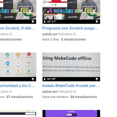
40′ 17″
Programa con Scratch, 8 diferentes juegos para vivir la emoción de los partidos de España en el mundial 2026
Programa con Scratch juegos con los partidos del mundial 2026 ganados por España
ativo.
cisimo G.
Contenido educativo.
subido por
Felicisimo G.
visualizaciones
-
hace 2 dias
-
1
visualizaciones
00′ 59″
Dale una oportunidad a los Chromebooks y utiliza un proyector para realizar talleres si no tienes pantallas táctiles
Instala MakeCode Arcade para trabajar offline en tu tablet, ordenador, Chromebook
ativo.
cisimo G.
Contenido educativo.
subido por
Felicisimo G.
ana
-
17
visualizaciones
-
hace una semana
-
14
visualizaciones