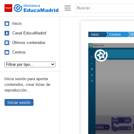
Mediateca de EducaMadrid
Saltar navegación
Palabra o frase:
Inicio
Canal EducaMadrid
Inicio
Centros
E
Últimos contenidos
Volume
50%
Centros
Tipo de contenido:
Inicia sesión para aportar
contenidos, crear listas de
reproducción...
Iniciar sesión