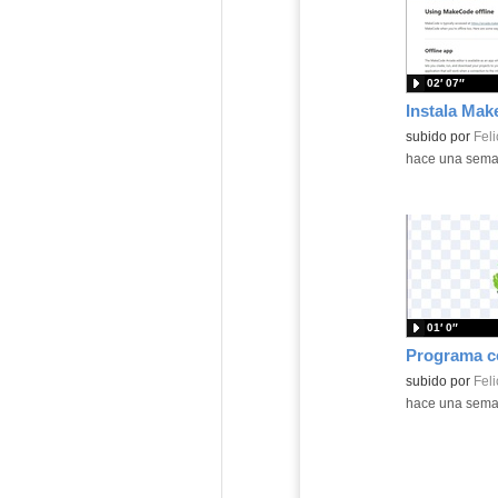
02′ 07″
Contenido educ
subido por
Feli
-
hace una sem
01′ 0″
Contenido educ
subido por
Feli
-
hace una sem