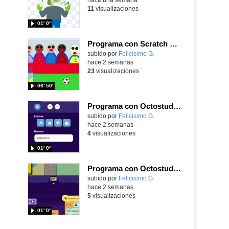
11
visualizaciones
01′ 0″
Programa con Scratch Jr una barrera que se desplaza para dar sensación de movimiento
Contenido educativo.
subido por
Felicisimo G.
-
hace 2 semanas
23
visualizaciones
06′ 50″
Programa con Octostudio, una animación utilizando la cámara para una foto y audio y texto para comunicar.
Contenido educativo.
subido por
Felicisimo G.
-
hace 2 semanas
4
visualizaciones
01′ 0″
Programa con Octostudio, un juego de Educación Víal cruzando un paso de cebra.
Contenido educativo.
subido por
Felicisimo G.
-
hace 2 semanas
5
visualizaciones
01′ 0″