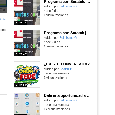
Programa con Scratch, 8 diferentes juegos para vivir la emoción de los partidos de España en el mundial 2026
Contenido educativo.
subido por
Felicisimo G.
-
hace 2 dias
1
visualizaciones
Ajuste
de
40′ 17″
pantalla
iones
Programa con Scratch juegos con los partidos del mundial 2026 ganados por España
Contenido educativo.
subido por
Felicisimo G.
-
hace 2 dias
1
visualizaciones
40′ 17″
¿EXISTE O INVENTADA?
Contenido educativo.
subido por
Beatriz B.
-
hace una semana
3
visualizaciones
02′ 01″
Dale una oportunidad a los Chromebooks y utiliza un proyector para realizar talleres si no tienes pantallas táctiles
Contenido educativo.
subido por
Felicisimo G.
-
hace una semana
17
visualizaciones