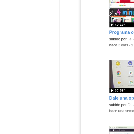
40′ 17″
Contenido educ
subido por
Feli
-
hace 2 dias
-
1
00′ 59″
Contenido educ
subido por
Feli
-
hace una sem