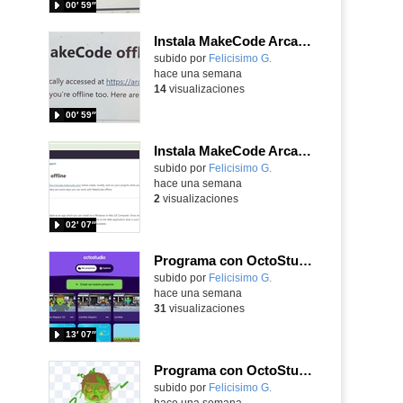
00′ 59″
Instala MakeCode Arcade para trabajar offline en tu tablet, ordenador, Chromebook
Contenido educativo.
subido por
Felicisimo G.
-
hace una semana
14
visualizaciones
00′ 59″
Instala MakeCode Arcade offline para programar grandes juegos sin necesidad de Internet
Contenido educativo.
subido por
Felicisimo G.
-
hace una semana
2
visualizaciones
02′ 07″
Programa con OctoStudio, un juego de disparos contra Zombies con un cargador basado en el House of the dead
Contenido educativo.
subido por
Felicisimo G.
-
hace una semana
31
visualizaciones
13′ 07″
Programa con OctoStudio, un juego homenajeando al House of the dead con Zombies
Contenido educativo.
subido por
Felicisimo G.
-
hace una semana